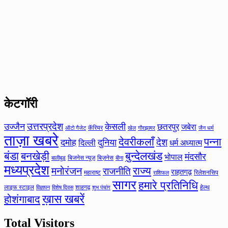
केटगॉरी
उत्तरप्रदेश
उज्जैन
केसली
छतरपुर
जबेरा
कॅरियर
ऑटो गैजेट
खेल
गौरझामर
जैन धर्म
ताज़ा खबरे
देवरीकलाँ
पन्ना
देश
दमोह
दुनिया
दिल्ली
धर्म अध्यात्म
बंडा
बनखेड़ी
बुन्देलखंड
मंदसौर
भोपाल
बिजनेस न्यूज़
बिज़नेस
बीना
बालीबुड
मध्यप्रदेश
मनोरंजन
राज्य
राजनीति
राहतगढ़
महाराष्ट
रिलेशनसिप
राशिफल
सागर
हमारे प्रतिनिधि
लाइफ स्टाइल
शाहगढ़
हेल्थ
विज्ञापन
विशेष दिवस
शुभ पंचांग
ख़ास खबरें
होशंगाबाद
Total Visitors