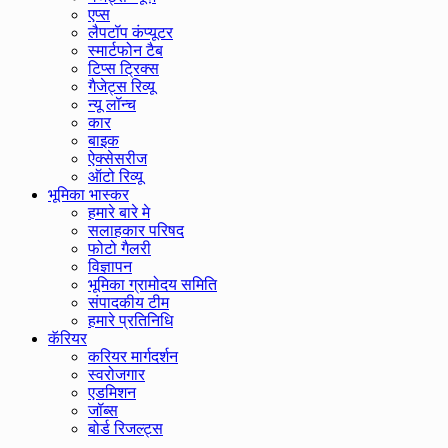
एप्स
लैपटॉप कंप्यूटर
स्मार्टफोन टैब
टिप्स ट्रिक्स
गैजेट्स रिव्यू
न्यू लॉन्च
कार
बाइक
ऐक्सेसरीज
ऑटो रिव्यू
भूमिका भास्कर
हमारे बारे मे
सलाहकार परिषद
फोटो गैलरी
विज्ञापन
भूमिका ग्रामोदय समिति
संपादकीय टीम
हमारे प्रतिनिधि
कॅरियर
करियर मार्गदर्शन
स्वरोजगार
एडमिशन
जॉब्स
बोर्ड रिजल्ट्स