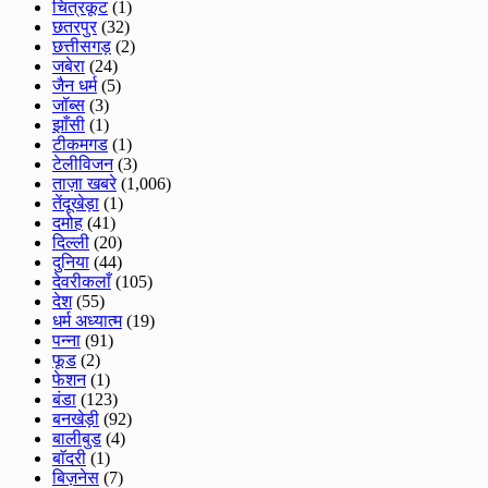
चित्रकूट
(1)
छतरपुर
(32)
छत्तीसगड़
(2)
जबेरा
(24)
जैन धर्म
(5)
जॉब्स
(3)
झाँसी
(1)
टीकमगड
(1)
टेलीविजन
(3)
ताज़ा खबरे
(1,006)
तेंदूखेड़ा
(1)
दमोह
(41)
दिल्ली
(20)
दुनिया
(44)
देवरीकलाँ
(105)
देश
(55)
धर्म अध्यात्म
(19)
पन्ना
(91)
फूड
(2)
फेशन
(1)
बंडा
(123)
बनखेड़ी
(92)
बालीबुड
(4)
बाॅदरी
(1)
बिज़नेस
(7)