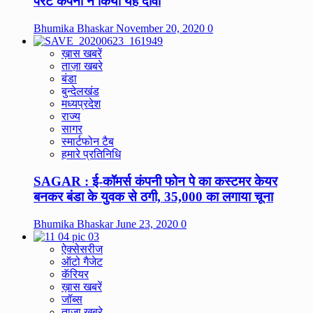
पेरेंट कंपनी ने किया यह दावा
Bhumika Bhaskar
November 20, 2020
0
ख़ास खबरें
ताज़ा खबरे
बंडा
बुन्देलखंड
मध्यप्रदेश
राज्य
सागर
स्मार्टफोन टैब
हमारे प्रतिनिधि
SAGAR : ई-कॉमर्स कंपनी फोन पे का कस्टमर केयर
बनकर बंडा के युवक से ठगी, 35,000 का लगाया चूना
Bhumika Bhaskar
June 23, 2020
0
ऐक्सेसरीज
ऑटो गैजेट
कॅरियर
ख़ास खबरें
जॉब्स
ताज़ा खबरे