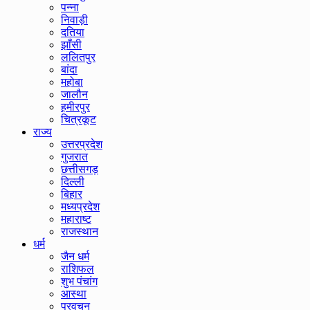
पन्ना
निवाड़ी
दतिया
झाँसी
ललितपुर
बांदा
महोबा
जालौन
हमीरपुर
चित्रकूट
राज्य
उत्तरप्रदेश
गुजरात
छत्तीसगड़
दिल्ली
बिहार
मध्यप्रदेश
महाराष्ट
राजस्थान
धर्म
जैन धर्म
राशिफल
शुभ पंचांग
आस्था
प्रवचन