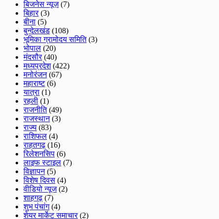
बिजनेस न्यूज़
(7)
बिहार
(3)
बीना
(5)
बुन्देलखंड
(108)
भूमिका ग्रामोदय समिति
(3)
भोपाल
(20)
मंदसौर
(40)
मध्यप्रदेश
(422)
मनोरंजन
(67)
महाराष्ट
(6)
यात्रा
(1)
रहली
(1)
राजनीति
(49)
राजस्थान
(3)
राज्य
(83)
राशिफल
(4)
राहतगढ़
(16)
रिलेशनसिप
(6)
लाइफ स्टाइल
(7)
विज्ञापन
(5)
विशेष दिवस
(4)
वीडियो न्यूज
(2)
शाहगढ़
(7)
शुभ पंचांग
(4)
शेयर मार्केट समाचार
(2)