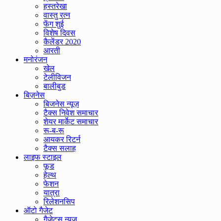
हस्तरेखा
वास्तु रत्न
फेंग शुई
विशेष दिवस
कैलेंडर 2020
आरती
मनोरंजन
खेल
टेलीविजन
बालीबुड
बिज़नेस
बिजनेस न्यूज़
टैक्स निवेश समाचार
शेयर मार्केट समाचार
रू-ब-रू
आयकर रिटर्न
टैक्स सलाह
लाइफ स्टाइल
फूड
हेल्थ
फेशन
यात्रा
रिलेशनसिप
ऑटो गैजेट
गैजेट्स न्यूज़