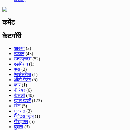
कमेंट
केटगॉरी
आस्था
(2)
उज्जैन
(43)
उत्तरप्रदेश
(52)
एडमिशन
(1)
एप्स
(2)
ऐक्सेसरीज
(1)
ऑटो गैजेट
(5)
कार
(1)
कॅरियर
(6)
केसली
(40)
ख़ास खबरें
(173)
खेल
(5)
गुजरात
(3)
गैजेट्स न्यूज़
(1)
गौरझामर
(5)
घुवारा
(3)