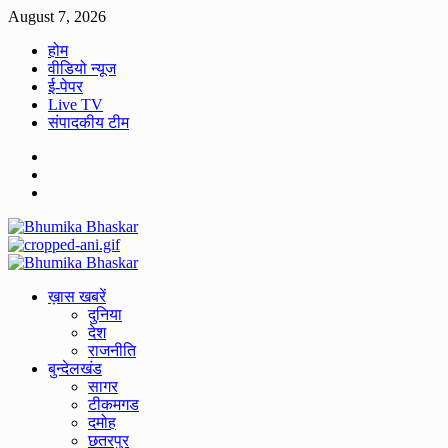
Skip
August 7, 2026
to
होम
content
वीडियो न्यूज
ई-पेपर
Live TV
संपादकीय टीम
Facebook
Twitter
Youtube
Primary
Menu
ख़ास खबरें
दुनिया
देश
राजनीति
बुन्देलखंड
सागर
टीकमगड
दमोह
छतरपुर