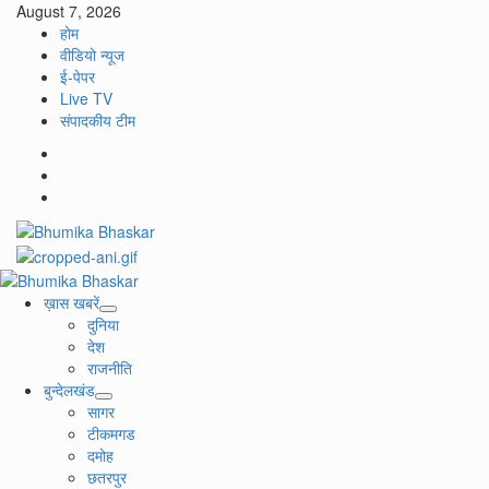
Skip
August 7, 2026
to
होम
content
वीडियो न्यूज
ई-पेपर
Live TV
संपादकीय टीम
Facebook
Twitter
Youtube
Primary
Menu
ख़ास खबरें
दुनिया
देश
राजनीति
बुन्देलखंड
सागर
टीकमगड
दमोह
छतरपुर