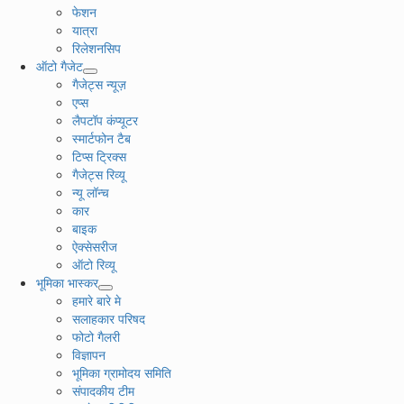
फेशन
यात्रा
रिलेशनसिप
ऑटो गैजेट
गैजेट्स न्यूज़
एप्स
लैपटॉप कंप्यूटर
स्मार्टफोन टैब
टिप्स ट्रिक्स
गैजेट्स रिव्यू
न्यू लॉन्च
कार
बाइक
ऐक्सेसरीज
ऑटो रिव्यू
भूमिका भास्कर
हमारे बारे मे
सलाहकार परिषद
फोटो गैलरी
विज्ञापन
भूमिका ग्रामोदय समिति
संपादकीय टीम