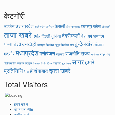
केटगॉरी
उत्तरप्रदेश
उज्जैन
केसली
छतरपुर
जबेरा
कॅरियर
ऑटो गैजेट
खेल
गौरझामर
जैन धर्म
ताज़ा खबरे
देवरीकलाँ
देश
दमोह
दुनिया
दिल्ली
धर्म अध्यात्म
बंडा
बुन्देलखंड
पन्ना
बनखेड़ी
भोपाल
बिजनेस न्यूज़
बिज़नेस
बीना
बालीबुड
मध्यप्रदेश
राज्य
मनोरंजन
राजनीति
मंदसौर
राहतगढ़
महाराष्ट
राशिफल
सागर
हमारे
रिलेशनसिप
लाइफ स्टाइल
शाहगढ़
विज्ञापन
विशेष दिवस
शुभ पंचांग
ख़ास खबरें
प्रतिनिधि
होशंगाबाद
हेल्थ
Total Visitors
हमारे बारे में
गोपनीयता नीति
कुकीज नीति