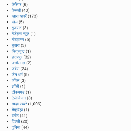
कॅरियर
(6)
केसली
(40)
ख़ास खबरें
(173)
खेल
(5)
गुजरात
(3)
गैजेट्स न्यूज़
(1)
गौरझामर
(5)
घुवारा
(3)
चित्रकूट
(1)
छतरपुर
(32)
छत्तीसगड़
(2)
जबेरा
(24)
जैन धर्म
(5)
जॉब्स
(3)
झाँसी
(1)
टीकमगड
(1)
टेलीविजन
(3)
ताज़ा खबरे
(1,006)
तेंदूखेड़ा
(1)
दमोह
(41)
दिल्ली
(20)
दुनिया
(44)