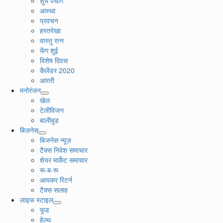
शुभ पंचांग
आस्था
प्रवचन
हस्तरेखा
वास्तु रत्न
फेंग शुई
विशेष दिवस
कैलेंडर 2020
आरती
मनोरंजन
खेल
टेलीविजन
बालीबुड
बिज़नेस
बिजनेस न्यूज़
टैक्स निवेश समाचार
शेयर मार्केट समाचार
रू-ब-रू
आयकर रिटर्न
टैक्स सलाह
लाइफ स्टाइल
फूड
हेल्थ