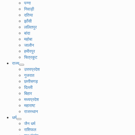
पन्ना
निवाड़ी
दतिया
झाँसी
ललितपुर
बांदा
महोबा
जालौन
हमीरपुर
चित्रकूट
राज्य
उत्तरप्रदेश
गुजरात
छत्तीसगड़
दिल्ली
बिहार
मध्यप्रदेश
महाराष्ट
राजस्थान
धर्म
जैन धर्म
राशिफल