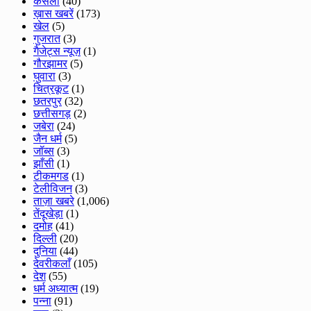
केसली
(40)
ख़ास खबरें
(173)
खेल
(5)
गुजरात
(3)
गैजेट्स न्यूज़
(1)
गौरझामर
(5)
घुवारा
(3)
चित्रकूट
(1)
छतरपुर
(32)
छत्तीसगड़
(2)
जबेरा
(24)
जैन धर्म
(5)
जॉब्स
(3)
झाँसी
(1)
टीकमगड
(1)
टेलीविजन
(3)
ताज़ा खबरे
(1,006)
तेंदूखेड़ा
(1)
दमोह
(41)
दिल्ली
(20)
दुनिया
(44)
देवरीकलाँ
(105)
देश
(55)
धर्म अध्यात्म
(19)
पन्ना
(91)