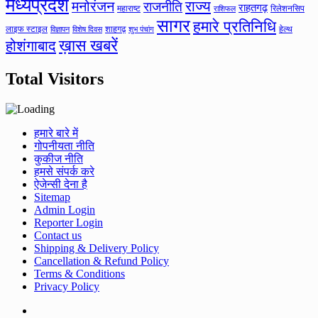
मध्यप्रदेश
मनोरंजन
राज्य
राजनीति
राहतगढ़
महाराष्ट
रिलेशनसिप
राशिफल
सागर
हमारे प्रतिनिधि
लाइफ स्टाइल
शाहगढ़
हेल्थ
विज्ञापन
विशेष दिवस
शुभ पंचांग
ख़ास खबरें
होशंगाबाद
Total Visitors
हमारे बारे में
गोपनीयता नीति
कुकीज नीति
हमसे संपर्क करे
ऐजेन्सी देना है
Sitemap
Admin Login
Reporter Login
Contact us
Shipping & Delivery Policy
Cancellation & Refund Policy
Terms & Conditions
Privacy Policy
Facebook