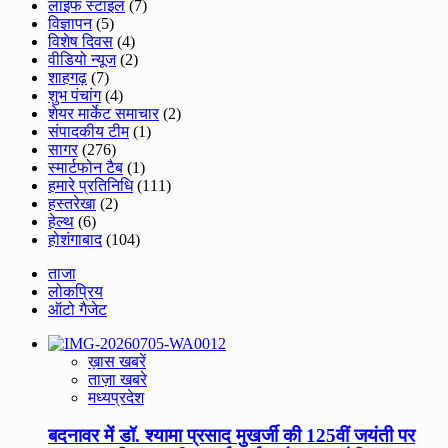
लाइफ स्टाइल
(7)
विज्ञापन
(5)
विशेष दिवस
(4)
वीडियो न्यूज
(2)
शाहगढ़
(7)
शुभ पंचांग
(4)
शेयर मार्केट समाचार
(2)
संपादकीय टीम
(1)
सागर
(276)
स्मार्टफोन टैब
(1)
हमारे प्रतिनिधि
(111)
हस्तरेखा
(2)
हेल्थ
(6)
होशंगाबाद
(104)
ताजा
लोकप्रिय
ऑटो गैजेट
ख़ास खबरें
ताज़ा खबरे
मध्यप्रदेश
बदनावर में डॉ. श्यामा प्रसाद मुखर्जी की 125वीं जयंती पर