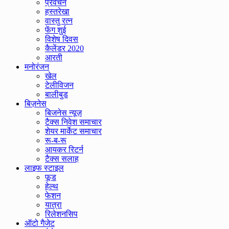
प्रवचन
हस्तरेखा
वास्तु रत्न
फेंग शुई
विशेष दिवस
कैलेंडर 2020
आरती
मनोरंजन
खेल
टेलीविजन
बालीबुड
बिज़नेस
बिजनेस न्यूज़
टैक्स निवेश समाचार
शेयर मार्केट समाचार
रू-ब-रू
आयकर रिटर्न
टैक्स सलाह
लाइफ स्टाइल
फूड
हेल्थ
फेशन
यात्रा
रिलेशनसिप
ऑटो गैजेट