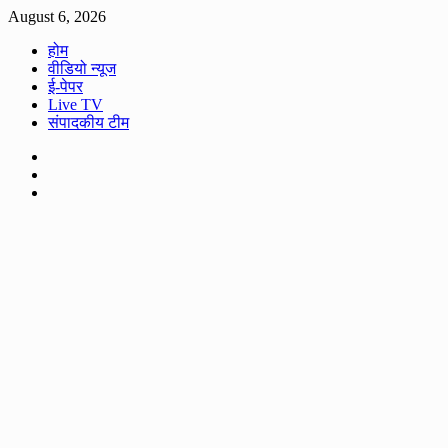
Skip
August 6, 2026
to
होम
content
वीडियो न्यूज
ई-पेपर
Live TV
संपादकीय टीम
Facebook
Twitter
Youtube