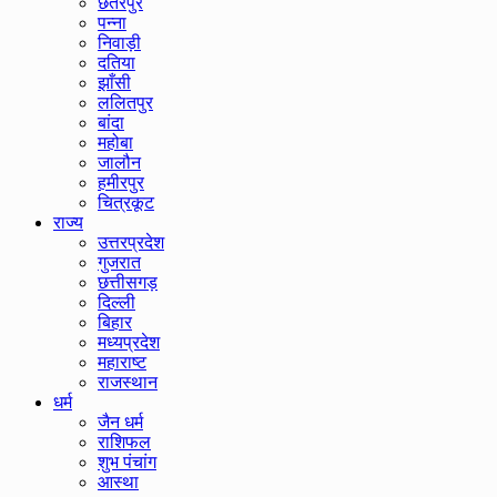
छतरपुर
पन्ना
निवाड़ी
दतिया
झाँसी
ललितपुर
बांदा
महोबा
जालौन
हमीरपुर
चित्रकूट
राज्य
उत्तरप्रदेश
गुजरात
छत्तीसगड़
दिल्ली
बिहार
मध्यप्रदेश
महाराष्ट
राजस्थान
धर्म
जैन धर्म
राशिफल
शुभ पंचांग
आस्था