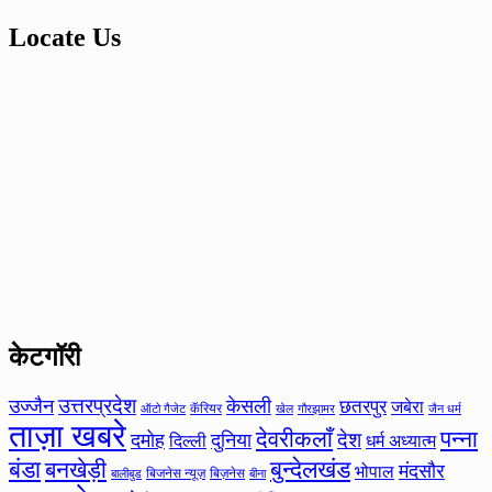
Locate Us
केटगॉरी
उत्तरप्रदेश
उज्जैन
केसली
छतरपुर
जबेरा
कॅरियर
ऑटो गैजेट
खेल
गौरझामर
जैन धर्म
ताज़ा खबरे
देवरीकलाँ
पन्ना
देश
दमोह
दुनिया
दिल्ली
धर्म अध्यात्म
बंडा
बनखेड़ी
बुन्देलखंड
मंदसौर
भोपाल
बिजनेस न्यूज़
बिज़नेस
बीना
बालीबुड