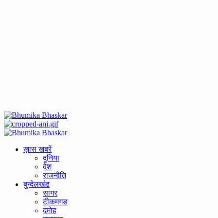
Primary
Menu
ख़ास खबरें
दुनिया
देश
राजनीति
बुन्देलखंड
सागर
टीकमगड
दमोह