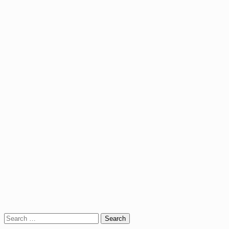
Search
for: