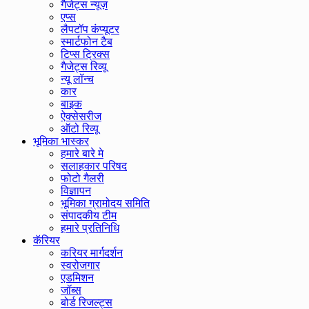
गैजेट्स न्यूज़
एप्स
लैपटॉप कंप्यूटर
स्मार्टफोन टैब
टिप्स ट्रिक्स
गैजेट्स रिव्यू
न्यू लॉन्च
कार
बाइक
ऐक्सेसरीज
ऑटो रिव्यू
भूमिका भास्कर
हमारे बारे मे
सलाहकार परिषद
फोटो गैलरी
विज्ञापन
भूमिका ग्रामोदय समिति
संपादकीय टीम
हमारे प्रतिनिधि
कॅरियर
करियर मार्गदर्शन
स्वरोजगार
एडमिशन
जॉब्स
बोर्ड रिजल्ट्स