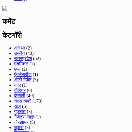
कमेंट
केटगॉरी
आस्था
(2)
उज्जैन
(43)
उत्तरप्रदेश
(52)
एडमिशन
(1)
एप्स
(2)
ऐक्सेसरीज
(1)
ऑटो गैजेट
(5)
कार
(1)
कॅरियर
(6)
केसली
(40)
ख़ास खबरें
(173)
खेल
(5)
गुजरात
(3)
गैजेट्स न्यूज़
(1)
गौरझामर
(5)
घुवारा
(3)