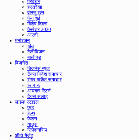
प्रवचन
हस्तरेखा
वास्तु रत्न
फेंग शुई
विशेष दिवस
कैलेंडर 2020
आरती
मनोरंजन
खेल
टेलीविजन
बालीबुड
बिज़नेस
बिजनेस न्यूज़
टैक्स निवेश समाचार
शेयर मार्केट समाचार
रू-ब-रू
आयकर रिटर्न
टैक्स सलाह
लाइफ स्टाइल
फूड
हेल्थ
फेशन
यात्रा
रिलेशनसिप
ऑटो गैजेट