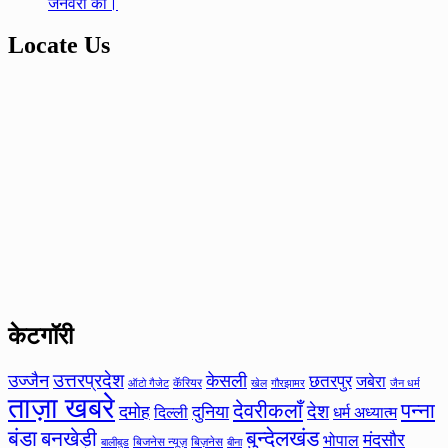
जनवरी को।
Locate Us
केटगॉरी
उत्तरप्रदेश
उज्जैन
केसली
छतरपुर
जबेरा
कॅरियर
ऑटो गैजेट
खेल
गौरझामर
जैन धर्म
ताज़ा खबरे
देवरीकलाँ
पन्ना
देश
दमोह
दुनिया
दिल्ली
धर्म अध्यात्म
बंडा
बनखेड़ी
बुन्देलखंड
मंदसौर
भोपाल
बिजनेस न्यूज़
बिज़नेस
बीना
बालीबुड