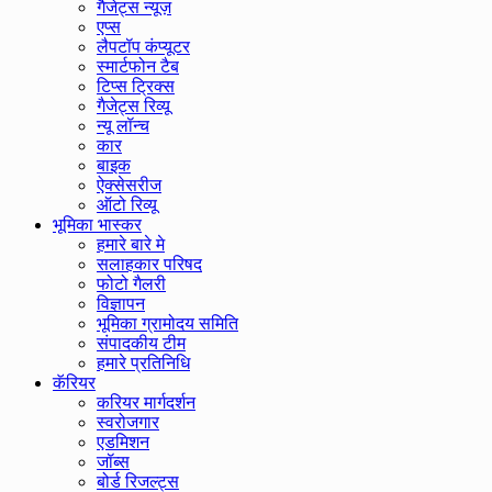
गैजेट्स न्यूज़
एप्स
लैपटॉप कंप्यूटर
स्मार्टफोन टैब
टिप्स ट्रिक्स
गैजेट्स रिव्यू
न्यू लॉन्च
कार
बाइक
ऐक्सेसरीज
ऑटो रिव्यू
भूमिका भास्कर
हमारे बारे मे
सलाहकार परिषद
फोटो गैलरी
विज्ञापन
भूमिका ग्रामोदय समिति
संपादकीय टीम
हमारे प्रतिनिधि
कॅरियर
करियर मार्गदर्शन
स्वरोजगार
एडमिशन
जॉब्स
बोर्ड रिजल्ट्स