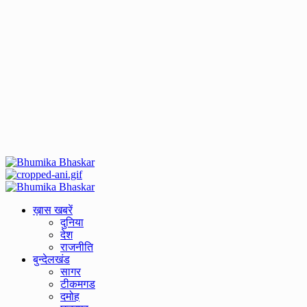
Primary
Menu
ख़ास खबरें
दुनिया
देश
राजनीति
बुन्देलखंड
सागर
टीकमगड
दमोह