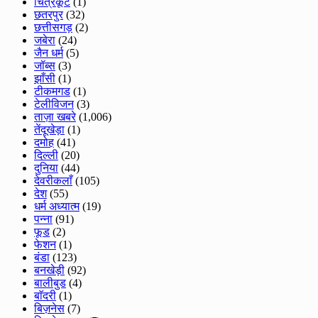
चित्रकूट
(1)
छतरपुर
(32)
छत्तीसगड़
(2)
जबेरा
(24)
जैन धर्म
(5)
जॉब्स
(3)
झाँसी
(1)
टीकमगड
(1)
टेलीविजन
(3)
ताज़ा खबरे
(1,006)
तेंदूखेड़ा
(1)
दमोह
(41)
दिल्ली
(20)
दुनिया
(44)
देवरीकलाँ
(105)
देश
(55)
धर्म अध्यात्म
(19)
पन्ना
(91)
फूड
(2)
फेशन
(1)
बंडा
(123)
बनखेड़ी
(92)
बालीबुड
(4)
बाॅदरी
(1)
बिज़नेस
(7)