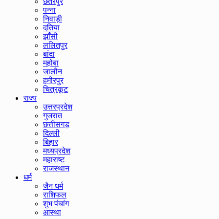
छतरपुर
पन्ना
निवाड़ी
दतिया
झाँसी
ललितपुर
बांदा
महोबा
जालौन
हमीरपुर
चित्रकूट
राज्य
उत्तरप्रदेश
गुजरात
छत्तीसगड़
दिल्ली
बिहार
मध्यप्रदेश
महाराष्ट
राजस्थान
धर्म
जैन धर्म
राशिफल
शुभ पंचांग
आस्था