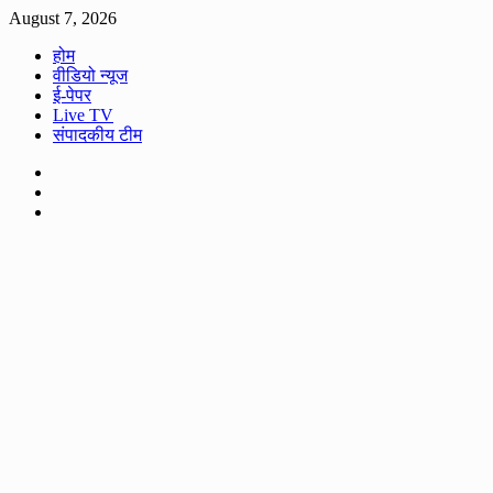
Skip
August 7, 2026
to
होम
content
वीडियो न्यूज
ई-पेपर
Live TV
संपादकीय टीम
Facebook
Twitter
Youtube