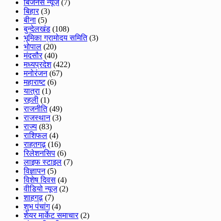
बिजनेस न्यूज़
(7)
बिहार
(3)
बीना
(5)
बुन्देलखंड
(108)
भूमिका ग्रामोदय समिति
(3)
भोपाल
(20)
मंदसौर
(40)
मध्यप्रदेश
(422)
मनोरंजन
(67)
महाराष्ट
(6)
यात्रा
(1)
रहली
(1)
राजनीति
(49)
राजस्थान
(3)
राज्य
(83)
राशिफल
(4)
राहतगढ़
(16)
रिलेशनसिप
(6)
लाइफ स्टाइल
(7)
विज्ञापन
(5)
विशेष दिवस
(4)
वीडियो न्यूज
(2)
शाहगढ़
(7)
शुभ पंचांग
(4)
शेयर मार्केट समाचार
(2)