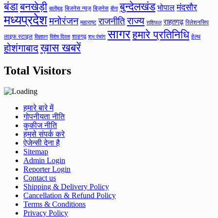
बंडा
बनखेड़ी
बुन्देलखंड
मंदसौर
भोपाल
बिजनेस न्यूज़
बिज़नेस
बीना
बालीबुड
मध्यप्रदेश
मनोरंजन
राज्य
राजनीति
राहतगढ़
महाराष्ट
रिलेशनसिप
राशिफल
सागर
हमारे प्रतिनिधि
लाइफ स्टाइल
शाहगढ़
हेल्थ
विज्ञापन
विशेष दिवस
शुभ पंचांग
ख़ास खबरें
होशंगाबाद
Total Visitors
हमारे बारे में
गोपनीयता नीति
कुकीज नीति
हमसे संपर्क करे
ऐजेन्सी देना है
Sitemap
Admin Login
Reporter Login
Contact us
Shipping & Delivery Policy
Cancellation & Refund Policy
Terms & Conditions
Privacy Policy