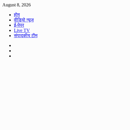
Skip
August 8, 2026
to
होम
content
वीडियो न्यूज
ई-पेपर
Live TV
संपादकीय टीम
Facebook
Twitter
Youtube