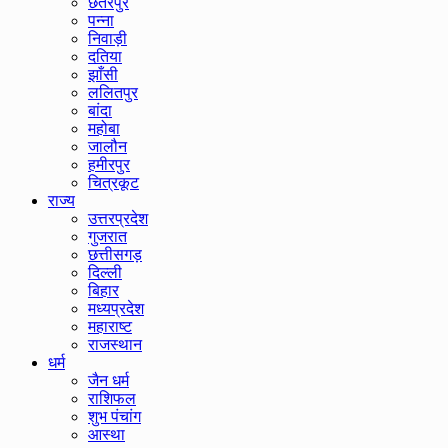
छतरपुर
पन्ना
निवाड़ी
दतिया
झाँसी
ललितपुर
बांदा
महोबा
जालौन
हमीरपुर
चित्रकूट
राज्य
उत्तरप्रदेश
गुजरात
छत्तीसगड़
दिल्ली
बिहार
मध्यप्रदेश
महाराष्ट
राजस्थान
धर्म
जैन धर्म
राशिफल
शुभ पंचांग
आस्था