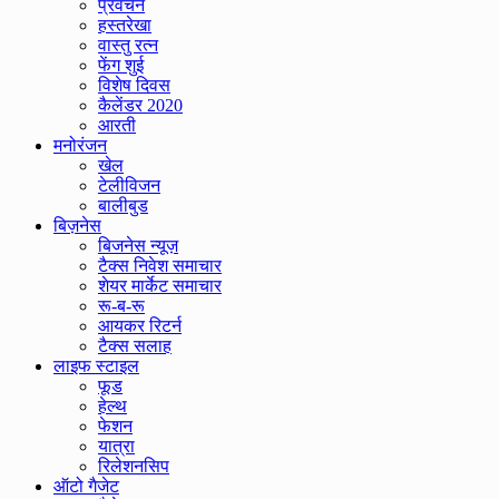
प्रवचन
हस्तरेखा
वास्तु रत्न
फेंग शुई
विशेष दिवस
कैलेंडर 2020
आरती
मनोरंजन
खेल
टेलीविजन
बालीबुड
बिज़नेस
बिजनेस न्यूज़
टैक्स निवेश समाचार
शेयर मार्केट समाचार
रू-ब-रू
आयकर रिटर्न
टैक्स सलाह
लाइफ स्टाइल
फूड
हेल्थ
फेशन
यात्रा
रिलेशनसिप
ऑटो गैजेट