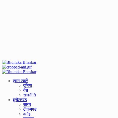
Primary
Menu
ख़ास खबरें
दुनिया
देश
राजनीति
बुन्देलखंड
सागर
टीकमगड
दमोह