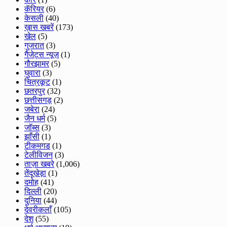
कॅरियर
(6)
केसली
(40)
ख़ास खबरें
(173)
खेल
(5)
गुजरात
(3)
गैजेट्स न्यूज़
(1)
गौरझामर
(5)
घुवारा
(3)
चित्रकूट
(1)
छतरपुर
(32)
छत्तीसगड़
(2)
जबेरा
(24)
जैन धर्म
(5)
जॉब्स
(3)
झाँसी
(1)
टीकमगड
(1)
टेलीविजन
(3)
ताज़ा खबरे
(1,006)
तेंदूखेड़ा
(1)
दमोह
(41)
दिल्ली
(20)
दुनिया
(44)
देवरीकलाँ
(105)
देश
(55)