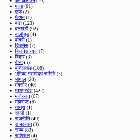
धर्म अध्यात्म
(19)
पन्ना
(91)
फूड
(2)
फेशन
(1)
बंडा
(123)
बनखेड़ी
(92)
बालीबुड
(4)
बाॅदरी
(1)
बिज़नेस
(7)
बिजनेस न्यूज़
(7)
बिहार
(3)
बीना
(5)
बुन्देलखंड
(108)
भूमिका ग्रामोदय समिति
(3)
भोपाल
(20)
मंदसौर
(40)
मध्यप्रदेश
(422)
मनोरंजन
(67)
महाराष्ट
(6)
यात्रा
(1)
रहली
(1)
राजनीति
(49)
राजस्थान
(3)
राज्य
(83)
राशिफल
(4)