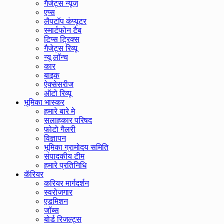
गैजेट्स न्यूज़
एप्स
लैपटॉप कंप्यूटर
स्मार्टफोन टैब
टिप्स ट्रिक्स
गैजेट्स रिव्यू
न्यू लॉन्च
कार
बाइक
ऐक्सेसरीज
ऑटो रिव्यू
भूमिका भास्कर
हमारे बारे मे
सलाहकार परिषद
फोटो गैलरी
विज्ञापन
भूमिका ग्रामोदय समिति
संपादकीय टीम
हमारे प्रतिनिधि
कॅरियर
करियर मार्गदर्शन
स्वरोजगार
एडमिशन
जॉब्स
बोर्ड रिजल्ट्स