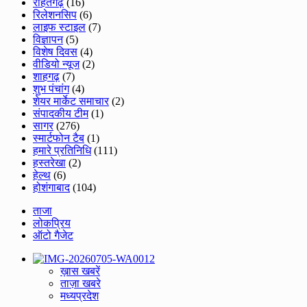
राहतगढ़
(16)
रिलेशनसिप
(6)
लाइफ स्टाइल
(7)
विज्ञापन
(5)
विशेष दिवस
(4)
वीडियो न्यूज
(2)
शाहगढ़
(7)
शुभ पंचांग
(4)
शेयर मार्केट समाचार
(2)
संपादकीय टीम
(1)
सागर
(276)
स्मार्टफोन टैब
(1)
हमारे प्रतिनिधि
(111)
हस्तरेखा
(2)
हेल्थ
(6)
होशंगाबाद
(104)
ताजा
लोकप्रिय
ऑटो गैजेट
ख़ास खबरें
ताज़ा खबरे
मध्यप्रदेश