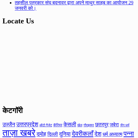
तहसील पत्रकार संघ बदनावर द्वारा अपने माथुर साहब का आयोजन 29
जनवरी को।
Locate Us
केटगॉरी
उत्तरप्रदेश
उज्जैन
केसली
छतरपुर
जबेरा
कॅरियर
ऑटो गैजेट
खेल
गौरझामर
जैन धर्म
ताज़ा खबरे
देवरीकलाँ
पन्ना
देश
दमोह
दुनिया
दिल्ली
धर्म अध्यात्म