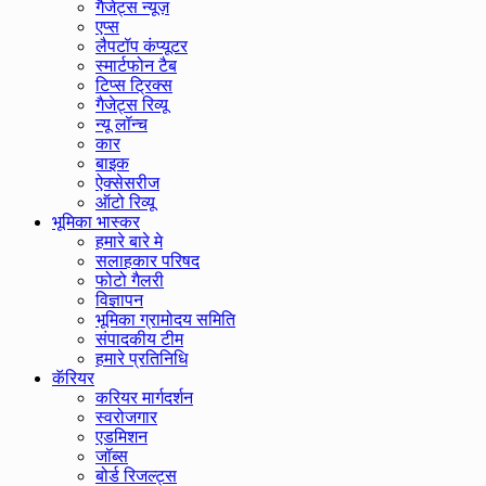
गैजेट्स न्यूज़
एप्स
लैपटॉप कंप्यूटर
स्मार्टफोन टैब
टिप्स ट्रिक्स
गैजेट्स रिव्यू
न्यू लॉन्च
कार
बाइक
ऐक्सेसरीज
ऑटो रिव्यू
भूमिका भास्कर
हमारे बारे मे
सलाहकार परिषद
फोटो गैलरी
विज्ञापन
भूमिका ग्रामोदय समिति
संपादकीय टीम
हमारे प्रतिनिधि
कॅरियर
करियर मार्गदर्शन
स्वरोजगार
एडमिशन
जॉब्स
बोर्ड रिजल्ट्स