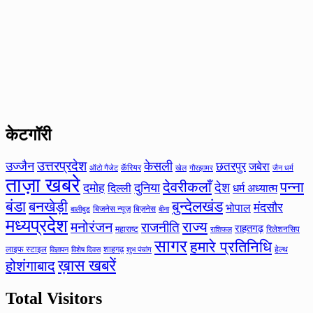
केटगॉरी
उत्तरप्रदेश
उज्जैन
केसली
छतरपुर
जबेरा
कॅरियर
ऑटो गैजेट
खेल
गौरझामर
जैन धर्म
ताज़ा खबरे
देवरीकलाँ
पन्ना
देश
दमोह
दुनिया
दिल्ली
धर्म अध्यात्म
बंडा
बनखेड़ी
बुन्देलखंड
मंदसौर
भोपाल
बिजनेस न्यूज़
बिज़नेस
बीना
बालीबुड
मध्यप्रदेश
मनोरंजन
राज्य
राजनीति
राहतगढ़
महाराष्ट
रिलेशनसिप
राशिफल
सागर
हमारे प्रतिनिधि
लाइफ स्टाइल
शाहगढ़
हेल्थ
विज्ञापन
विशेष दिवस
शुभ पंचांग
ख़ास खबरें
होशंगाबाद
Total Visitors