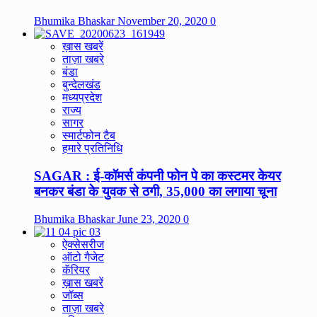
Bhumika Bhaskar
November 20, 2020
0
ख़ास खबरें
ताज़ा खबरे
बंडा
बुन्देलखंड
मध्यप्रदेश
राज्य
सागर
स्मार्टफोन टैब
हमारे प्रतिनिधि
SAGAR : ई-कॉमर्स कंपनी फोन पे का कस्टमर केयर
बनकर बंडा के युवक से ठगी, 35,000 का लगाया चूना
Bhumika Bhaskar
June 23, 2020
0
ऐक्सेसरीज
ऑटो गैजेट
कॅरियर
ख़ास खबरें
जॉब्स
ताज़ा खबरे