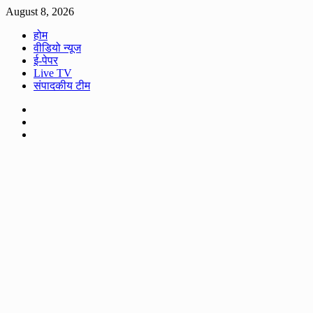
Skip
August 8, 2026
to
होम
content
वीडियो न्यूज
ई-पेपर
Live TV
संपादकीय टीम
Facebook
Twitter
Youtube