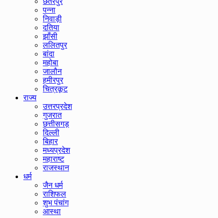
छतरपुर
पन्ना
निवाड़ी
दतिया
झाँसी
ललितपुर
बांदा
महोबा
जालौन
हमीरपुर
चित्रकूट
राज्य
उत्तरप्रदेश
गुजरात
छत्तीसगड़
दिल्ली
बिहार
मध्यप्रदेश
महाराष्ट
राजस्थान
धर्म
जैन धर्म
राशिफल
शुभ पंचांग
आस्था