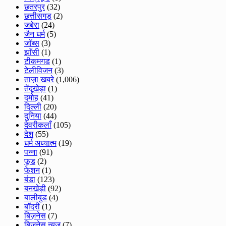
छतरपुर
(32)
छत्तीसगड़
(2)
जबेरा
(24)
जैन धर्म
(5)
जॉब्स
(3)
झाँसी
(1)
टीकमगड
(1)
टेलीविजन
(3)
ताज़ा खबरे
(1,006)
तेंदूखेड़ा
(1)
दमोह
(41)
दिल्ली
(20)
दुनिया
(44)
देवरीकलाँ
(105)
देश
(55)
धर्म अध्यात्म
(19)
पन्ना
(91)
फूड
(2)
फेशन
(1)
बंडा
(123)
बनखेड़ी
(92)
बालीबुड
(4)
बाॅदरी
(1)
बिज़नेस
(7)
बिजनेस न्यूज़
(7)