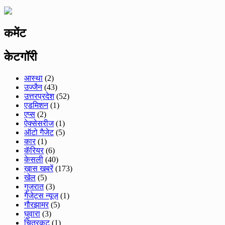
कमेंट
केटगॉरी
आस्था
(2)
उज्जैन
(43)
उत्तरप्रदेश
(52)
एडमिशन
(1)
एप्स
(2)
ऐक्सेसरीज
(1)
ऑटो गैजेट
(5)
कार
(1)
कॅरियर
(6)
केसली
(40)
ख़ास खबरें
(173)
खेल
(5)
गुजरात
(3)
गैजेट्स न्यूज़
(1)
गौरझामर
(5)
घुवारा
(3)
चित्रकूट
(1)