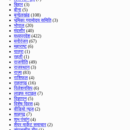
बिहार
(3)
बीना
(5)
बुन्देलखंड
(108)
भूमिका ग्रामोदय समिति
(3)
भोपाल
(20)
मंदसौर
(40)
मध्यप्रदेश
(422)
मनोरंजन
(67)
महाराष्ट
(6)
यात्रा
(1)
रहली
(1)
राजनीति
(49)
राजस्थान
(3)
राज्य
(83)
राशिफल
(4)
राहतगढ़
(16)
रिलेशनसिप
(6)
लाइफ स्टाइल
(7)
विज्ञापन
(5)
विशेष दिवस
(4)
वीडियो न्यूज
(2)
शाहगढ़
(7)
शुभ पंचांग
(4)
शेयर मार्केट समाचार
(2)
संपादकीय टीम
(1)