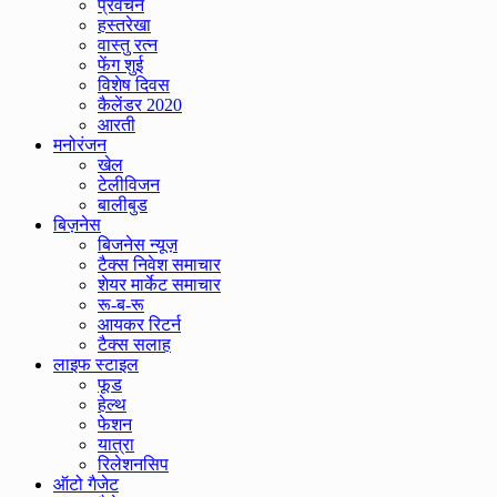
प्रवचन
हस्तरेखा
वास्तु रत्न
फेंग शुई
विशेष दिवस
कैलेंडर 2020
आरती
मनोरंजन
खेल
टेलीविजन
बालीबुड
बिज़नेस
बिजनेस न्यूज़
टैक्स निवेश समाचार
शेयर मार्केट समाचार
रू-ब-रू
आयकर रिटर्न
टैक्स सलाह
लाइफ स्टाइल
फूड
हेल्थ
फेशन
यात्रा
रिलेशनसिप
ऑटो गैजेट