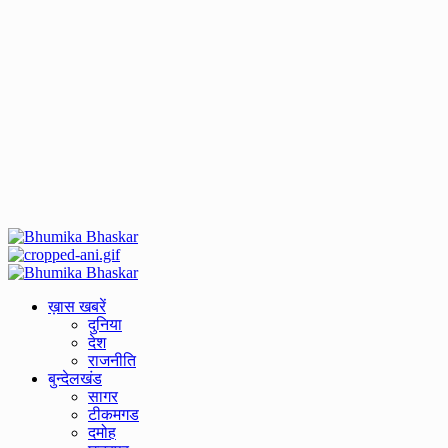
Primary
Menu
ख़ास खबरें
दुनिया
देश
राजनीति
बुन्देलखंड
सागर
टीकमगड
दमोह