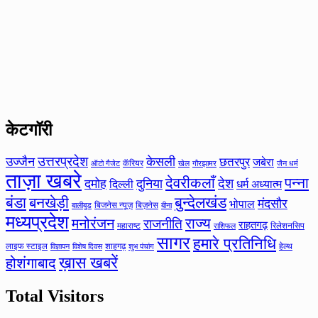
केटगॉरी
उत्तरप्रदेश
उज्जैन
केसली
छतरपुर
जबेरा
कॅरियर
ऑटो गैजेट
खेल
गौरझामर
जैन धर्म
ताज़ा खबरे
देवरीकलाँ
पन्ना
देश
दमोह
दुनिया
दिल्ली
धर्म अध्यात्म
बंडा
बनखेड़ी
बुन्देलखंड
मंदसौर
भोपाल
बिजनेस न्यूज़
बिज़नेस
बीना
बालीबुड
मध्यप्रदेश
मनोरंजन
राज्य
राजनीति
राहतगढ़
महाराष्ट
रिलेशनसिप
राशिफल
सागर
हमारे प्रतिनिधि
लाइफ स्टाइल
शाहगढ़
हेल्थ
विज्ञापन
विशेष दिवस
शुभ पंचांग
ख़ास खबरें
होशंगाबाद
Total Visitors