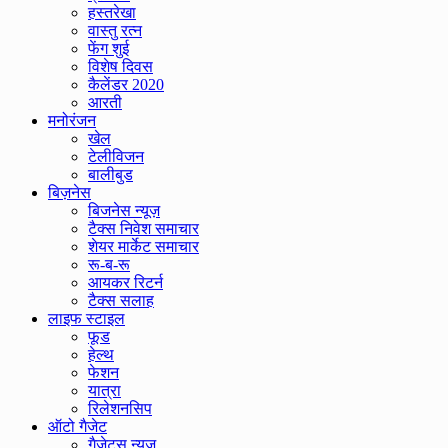
हस्तरेखा
वास्तु रत्न
फेंग शुई
विशेष दिवस
कैलेंडर 2020
आरती
मनोरंजन
खेल
टेलीविजन
बालीबुड
बिज़नेस
बिजनेस न्यूज़
टैक्स निवेश समाचार
शेयर मार्केट समाचार
रू-ब-रू
आयकर रिटर्न
टैक्स सलाह
लाइफ स्टाइल
फूड
हेल्थ
फेशन
यात्रा
रिलेशनसिप
ऑटो गैजेट
गैजेट्स न्यूज़