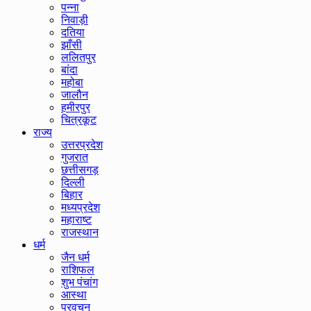
पन्ना
निवाड़ी
दतिया
झाँसी
ललितपुर
बांदा
महोबा
जालौन
हमीरपुर
चित्रकूट
राज्य
उत्तरप्रदेश
गुजरात
छत्तीसगड़
दिल्ली
बिहार
मध्यप्रदेश
महाराष्ट
राजस्थान
धर्म
जैन धर्म
राशिफल
शुभ पंचांग
आस्था
प्रवचन