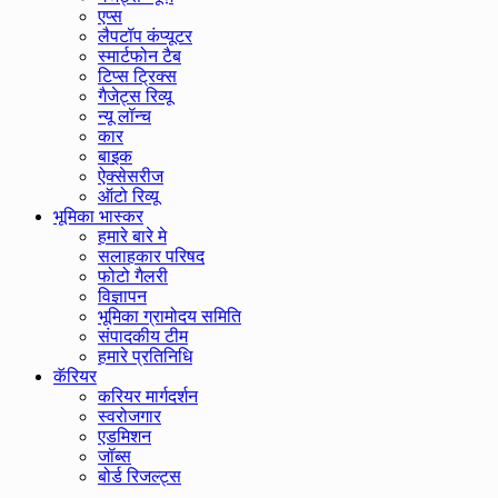
एप्स
लैपटॉप कंप्यूटर
स्मार्टफोन टैब
टिप्स ट्रिक्स
गैजेट्स रिव्यू
न्यू लॉन्च
कार
बाइक
ऐक्सेसरीज
ऑटो रिव्यू
भूमिका भास्कर
हमारे बारे मे
सलाहकार परिषद
फोटो गैलरी
विज्ञापन
भूमिका ग्रामोदय समिति
संपादकीय टीम
हमारे प्रतिनिधि
कॅरियर
करियर मार्गदर्शन
स्वरोजगार
एडमिशन
जॉब्स
बोर्ड रिजल्ट्स