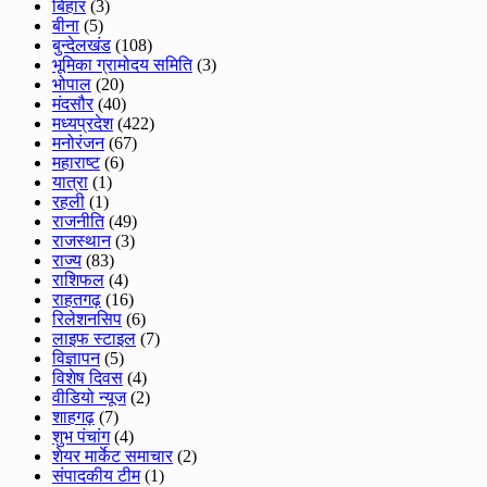
बिहार
(3)
बीना
(5)
बुन्देलखंड
(108)
भूमिका ग्रामोदय समिति
(3)
भोपाल
(20)
मंदसौर
(40)
मध्यप्रदेश
(422)
मनोरंजन
(67)
महाराष्ट
(6)
यात्रा
(1)
रहली
(1)
राजनीति
(49)
राजस्थान
(3)
राज्य
(83)
राशिफल
(4)
राहतगढ़
(16)
रिलेशनसिप
(6)
लाइफ स्टाइल
(7)
विज्ञापन
(5)
विशेष दिवस
(4)
वीडियो न्यूज
(2)
शाहगढ़
(7)
शुभ पंचांग
(4)
शेयर मार्केट समाचार
(2)
संपादकीय टीम
(1)