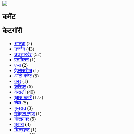
कमेंट
केटगॉरी
आस्था
(2)
उज्जैन
(43)
उत्तरप्रदेश
(52)
एडमिशन
(1)
एप्स
(2)
ऐक्सेसरीज
(1)
ऑटो गैजेट
(5)
कार
(1)
कॅरियर
(6)
केसली
(40)
ख़ास खबरें
(173)
खेल
(5)
गुजरात
(3)
गैजेट्स न्यूज़
(1)
गौरझामर
(5)
घुवारा
(3)
चित्रकूट
(1)