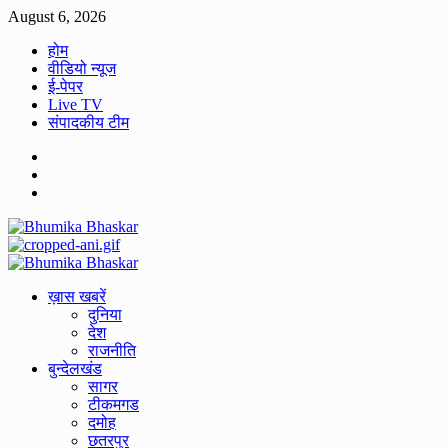
Skip
August 6, 2026
to
होम
content
वीडियो न्यूज
ई-पेपर
Live TV
संपादकीय टीम
Facebook
Twitter
Youtube
Primary
Menu
ख़ास खबरें
दुनिया
देश
राजनीति
बुन्देलखंड
सागर
टीकमगड
दमोह
छतरपुर