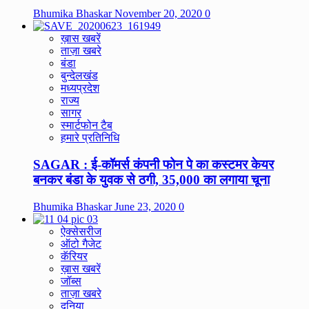
Bhumika Bhaskar
November 20, 2020
0
ख़ास खबरें
ताज़ा खबरे
बंडा
बुन्देलखंड
मध्यप्रदेश
राज्य
सागर
स्मार्टफोन टैब
हमारे प्रतिनिधि
SAGAR : ई-कॉमर्स कंपनी फोन पे का कस्टमर केयर
बनकर बंडा के युवक से ठगी, 35,000 का लगाया चूना
Bhumika Bhaskar
June 23, 2020
0
ऐक्सेसरीज
ऑटो गैजेट
कॅरियर
ख़ास खबरें
जॉब्स
ताज़ा खबरे
दुनिया