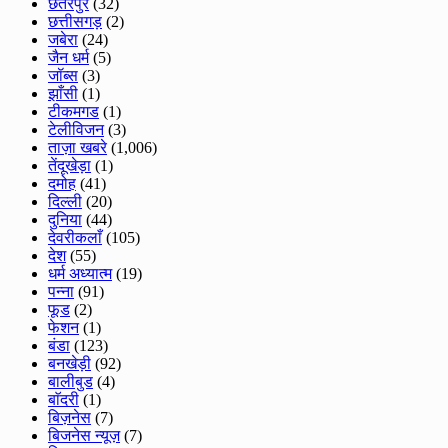
छतरपुर
(32)
छत्तीसगड़
(2)
जबेरा
(24)
जैन धर्म
(5)
जॉब्स
(3)
झाँसी
(1)
टीकमगड
(1)
टेलीविजन
(3)
ताज़ा खबरे
(1,006)
तेंदूखेड़ा
(1)
दमोह
(41)
दिल्ली
(20)
दुनिया
(44)
देवरीकलाँ
(105)
देश
(55)
धर्म अध्यात्म
(19)
पन्ना
(91)
फूड
(2)
फेशन
(1)
बंडा
(123)
बनखेड़ी
(92)
बालीबुड
(4)
बाॅदरी
(1)
बिज़नेस
(7)
बिजनेस न्यूज़
(7)