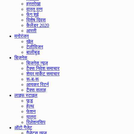
हस्तरेखा
वास्तु रत्न
फेंग शुई
विशेष दिवस
कैलेंडर 2020
आरती
मनोरंजन
खेल
टेलीविजन
बालीबुड
बिज़नेस
बिजनेस न्यूज़
टैक्स निवेश समाचार
शेयर मार्केट समाचार
रू-ब-रू
आयकर रिटर्न
टैक्स सलाह
लाइफ स्टाइल
फूड
हेल्थ
फेशन
यात्रा
रिलेशनसिप
ऑटो गैजेट
गैजेट्स न्यूज़