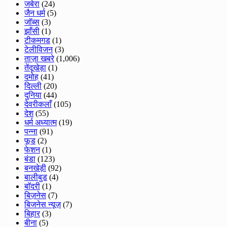
जबेरा
(24)
जैन धर्म
(5)
जॉब्स
(3)
झाँसी
(1)
टीकमगड
(1)
टेलीविजन
(3)
ताज़ा खबरे
(1,006)
तेंदूखेड़ा
(1)
दमोह
(41)
दिल्ली
(20)
दुनिया
(44)
देवरीकलाँ
(105)
देश
(55)
धर्म अध्यात्म
(19)
पन्ना
(91)
फूड
(2)
फेशन
(1)
बंडा
(123)
बनखेड़ी
(92)
बालीबुड
(4)
बाॅदरी
(1)
बिज़नेस
(7)
बिजनेस न्यूज़
(7)
बिहार
(3)
बीना
(5)