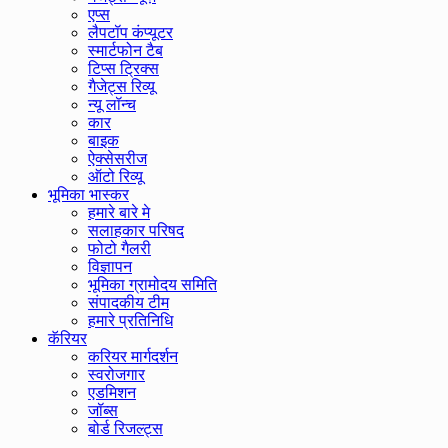
एप्स
लैपटॉप कंप्यूटर
स्मार्टफोन टैब
टिप्स ट्रिक्स
गैजेट्स रिव्यू
न्यू लॉन्च
कार
बाइक
ऐक्सेसरीज
ऑटो रिव्यू
भूमिका भास्कर
हमारे बारे मे
सलाहकार परिषद
फोटो गैलरी
विज्ञापन
भूमिका ग्रामोदय समिति
संपादकीय टीम
हमारे प्रतिनिधि
कॅरियर
करियर मार्गदर्शन
स्वरोजगार
एडमिशन
जॉब्स
बोर्ड रिजल्ट्स