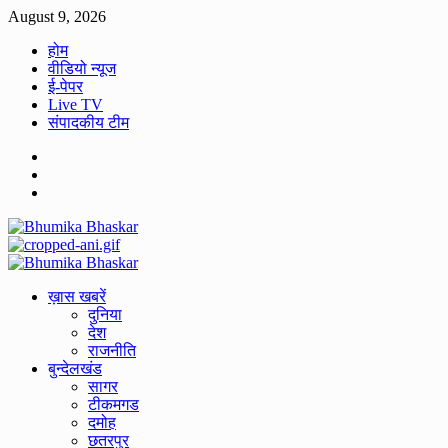
Skip
August 9, 2026
to
होम
content
वीडियो न्यूज
ई-पेपर
Live TV
संपादकीय टीम
Facebook
Twitter
Youtube
Primary
Menu
ख़ास खबरें
दुनिया
देश
राजनीति
बुन्देलखंड
सागर
टीकमगड
दमोह
छतरपुर