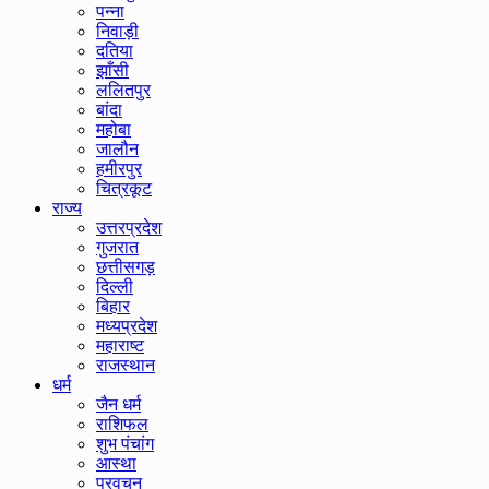
पन्ना
निवाड़ी
दतिया
झाँसी
ललितपुर
बांदा
महोबा
जालौन
हमीरपुर
चित्रकूट
राज्य
उत्तरप्रदेश
गुजरात
छत्तीसगड़
दिल्ली
बिहार
मध्यप्रदेश
महाराष्ट
राजस्थान
धर्म
जैन धर्म
राशिफल
शुभ पंचांग
आस्था
प्रवचन