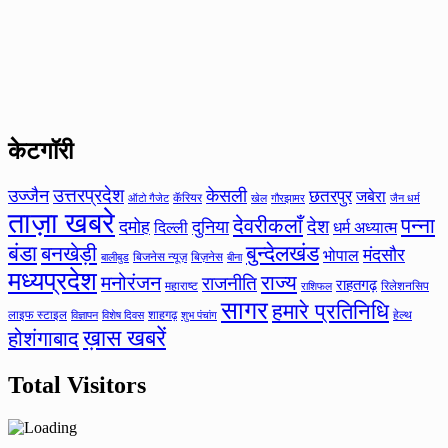
केटगॉरी
उत्तरप्रदेश
उज्जैन
केसली
छतरपुर
जबेरा
कॅरियर
ऑटो गैजेट
खेल
गौरझामर
जैन धर्म
ताज़ा खबरे
देवरीकलाँ
पन्ना
देश
दमोह
दुनिया
दिल्ली
धर्म अध्यात्म
बंडा
बनखेड़ी
बुन्देलखंड
मंदसौर
भोपाल
बिजनेस न्यूज़
बिज़नेस
बीना
बालीबुड
मध्यप्रदेश
मनोरंजन
राज्य
राजनीति
राहतगढ़
महाराष्ट
रिलेशनसिप
राशिफल
सागर
हमारे प्रतिनिधि
लाइफ स्टाइल
शाहगढ़
हेल्थ
विज्ञापन
विशेष दिवस
शुभ पंचांग
ख़ास खबरें
होशंगाबाद
Total Visitors