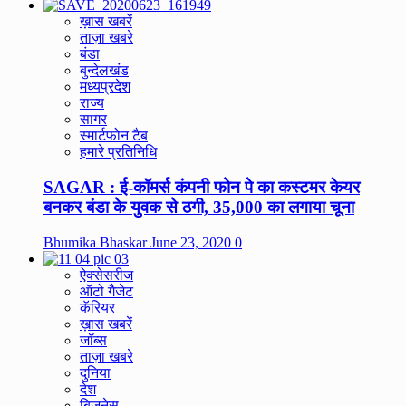
ख़ास खबरें
ताज़ा खबरे
बंडा
बुन्देलखंड
मध्यप्रदेश
राज्य
सागर
स्मार्टफोन टैब
हमारे प्रतिनिधि
SAGAR : ई-कॉमर्स कंपनी फोन पे का कस्टमर केयर
बनकर बंडा के युवक से ठगी, 35,000 का लगाया चूना
Bhumika Bhaskar
June 23, 2020
0
ऐक्सेसरीज
ऑटो गैजेट
कॅरियर
ख़ास खबरें
जॉब्स
ताज़ा खबरे
दुनिया
देश
बिज़नेस