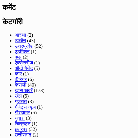
कमेंट
केटगॉरी
आस्था
(2)
उज्जैन
(43)
उत्तरप्रदेश
(52)
एडमिशन
(1)
एप्स
(2)
ऐक्सेसरीज
(1)
ऑटो गैजेट
(5)
कार
(1)
कॅरियर
(6)
केसली
(40)
ख़ास खबरें
(173)
खेल
(5)
गुजरात
(3)
गैजेट्स न्यूज़
(1)
गौरझामर
(5)
घुवारा
(3)
चित्रकूट
(1)
छतरपुर
(32)
छत्तीसगड़
(2)