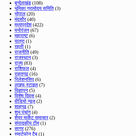
बुन्देलखंड
(108)
भूमिका ग्रामोदय समिति
(3)
भोपाल
(20)
मंदसौर
(40)
मध्यप्रदेश
(422)
मनोरंजन
(67)
महाराष्ट
(6)
यात्रा
(1)
रहली
(1)
राजनीति
(49)
राजस्थान
(3)
राज्य
(83)
राशिफल
(4)
राहतगढ़
(16)
रिलेशनसिप
(6)
लाइफ स्टाइल
(7)
विज्ञापन
(5)
विशेष दिवस
(4)
वीडियो न्यूज
(2)
शाहगढ़
(7)
शुभ पंचांग
(4)
शेयर मार्केट समाचार
(2)
संपादकीय टीम
(1)
सागर
(276)
स्मार्टफोन टैब
(1)