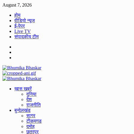
Skip
August 7, 2026
to
होम
content
वीडियो न्यूज
ई-पेपर
Live TV
संपादकीय टीम
Facebook
Twitter
Youtube
Primary
Menu
ख़ास खबरें
दुनिया
देश
राजनीति
बुन्देलखंड
सागर
टीकमगड
दमोह
छतरपुर