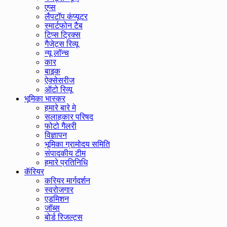
एप्स
लैपटॉप कंप्यूटर
स्मार्टफोन टैब
टिप्स ट्रिक्स
गैजेट्स रिव्यू
न्यू लॉन्च
कार
बाइक
ऐक्सेसरीज
ऑटो रिव्यू
भूमिका भास्कर
हमारे बारे मे
सलाहकार परिषद
फोटो गैलरी
विज्ञापन
भूमिका ग्रामोदय समिति
संपादकीय टीम
हमारे प्रतिनिधि
कॅरियर
करियर मार्गदर्शन
स्वरोजगार
एडमिशन
जॉब्स
बोर्ड रिजल्ट्स