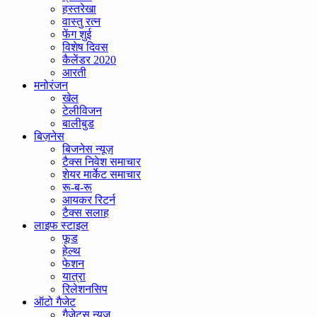
हस्तरेखा
वास्तु रत्न
फेंग शुई
विशेष दिवस
कैलेंडर 2020
आरती
मनोरंजन
खेल
टेलीविजन
बालीबुड
बिज़नेस
बिजनेस न्यूज़
टैक्स निवेश समाचार
शेयर मार्केट समाचार
रू-ब-रू
आयकर रिटर्न
टैक्स सलाह
लाइफ स्टाइल
फूड
हेल्थ
फेशन
यात्रा
रिलेशनसिप
ऑटो गैजेट
गैजेट्स न्यूज़