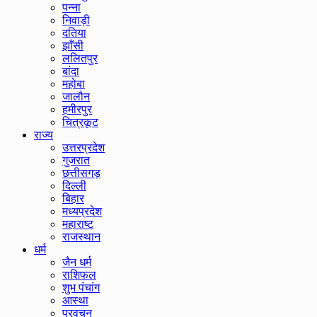
पन्ना
निवाड़ी
दतिया
झाँसी
ललितपुर
बांदा
महोबा
जालौन
हमीरपुर
चित्रकूट
राज्य
उत्तरप्रदेश
गुजरात
छत्तीसगड़
दिल्ली
बिहार
मध्यप्रदेश
महाराष्ट
राजस्थान
धर्म
जैन धर्म
राशिफल
शुभ पंचांग
आस्था
प्रवचन