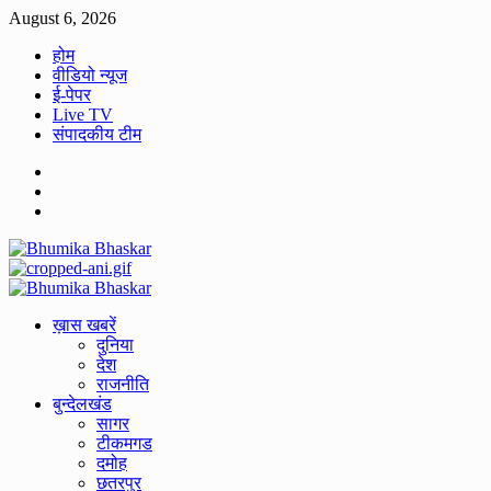
Skip
August 6, 2026
to
होम
content
वीडियो न्यूज
ई-पेपर
Live TV
संपादकीय टीम
Facebook
Twitter
Youtube
Primary
Menu
ख़ास खबरें
दुनिया
देश
राजनीति
बुन्देलखंड
सागर
टीकमगड
दमोह
छतरपुर