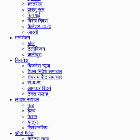
हस्तरेखा
वास्तु रत्न
फेंग शुई
विशेष दिवस
कैलेंडर 2020
आरती
मनोरंजन
खेल
टेलीविजन
बालीबुड
बिज़नेस
बिजनेस न्यूज़
टैक्स निवेश समाचार
शेयर मार्केट समाचार
रू-ब-रू
आयकर रिटर्न
टैक्स सलाह
लाइफ स्टाइल
फूड
हेल्थ
फेशन
यात्रा
रिलेशनसिप
ऑटो गैजेट
गैजेट्स न्यूज़