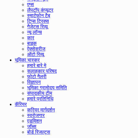
एप्स
लैपटॉप कंप्यूटर
स्मार्टफोन टैब
टिप्स ट्रिक्स
गैजेट्स रिव्यू
न्यू लॉन्च
कार
बाइक
ऐक्सेसरीज
ऑटो रिव्यू
भूमिका भास्कर
हमारे बारे मे
सलाहकार परिषद
फोटो गैलरी
विज्ञापन
भूमिका ग्रामोदय समिति
संपादकीय टीम
हमारे प्रतिनिधि
कॅरियर
करियर मार्गदर्शन
स्वरोजगार
एडमिशन
जॉब्स
बोर्ड रिजल्ट्स