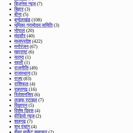
बिजनेस न्यूज़
(7)
बिहार
(3)
बीना
(5)
बुन्देलखंड
(108)
भूमिका ग्रामोदय समिति
(3)
भोपाल
(20)
मंदसौर
(40)
मध्यप्रदेश
(422)
मनोरंजन
(67)
महाराष्ट
(6)
यात्रा
(1)
रहली
(1)
राजनीति
(49)
राजस्थान
(3)
राज्य
(83)
राशिफल
(4)
राहतगढ़
(16)
रिलेशनसिप
(6)
लाइफ स्टाइल
(7)
विज्ञापन
(5)
विशेष दिवस
(4)
वीडियो न्यूज
(2)
शाहगढ़
(7)
शुभ पंचांग
(4)
शेयर मार्केट समाचार
(2)