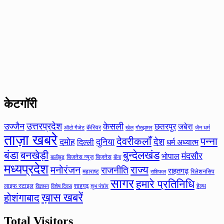
केटगॉरी
उत्तरप्रदेश
उज्जैन
केसली
छतरपुर
जबेरा
कॅरियर
ऑटो गैजेट
खेल
गौरझामर
जैन धर्म
ताज़ा खबरे
देवरीकलाँ
पन्ना
देश
दमोह
दुनिया
दिल्ली
धर्म अध्यात्म
बंडा
बनखेड़ी
बुन्देलखंड
मंदसौर
भोपाल
बिजनेस न्यूज़
बिज़नेस
बीना
बालीबुड
मध्यप्रदेश
मनोरंजन
राज्य
राजनीति
राहतगढ़
महाराष्ट
रिलेशनसिप
राशिफल
सागर
हमारे प्रतिनिधि
लाइफ स्टाइल
शाहगढ़
हेल्थ
विज्ञापन
विशेष दिवस
शुभ पंचांग
ख़ास खबरें
होशंगाबाद
Total Visitors