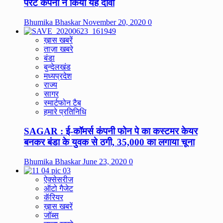
पेरेंट कंपनी ने किया यह दावा
Bhumika Bhaskar
November 20, 2020
0
ख़ास खबरें
ताज़ा खबरे
बंडा
बुन्देलखंड
मध्यप्रदेश
राज्य
सागर
स्मार्टफोन टैब
हमारे प्रतिनिधि
SAGAR : ई-कॉमर्स कंपनी फोन पे का कस्टमर केयर
बनकर बंडा के युवक से ठगी, 35,000 का लगाया चूना
Bhumika Bhaskar
June 23, 2020
0
ऐक्सेसरीज
ऑटो गैजेट
कॅरियर
ख़ास खबरें
जॉब्स