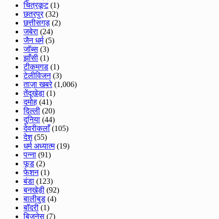
चित्रकूट
(1)
छतरपुर
(32)
छत्तीसगड़
(2)
जबेरा
(24)
जैन धर्म
(5)
जॉब्स
(3)
झाँसी
(1)
टीकमगड
(1)
टेलीविजन
(3)
ताज़ा खबरे
(1,006)
तेंदूखेड़ा
(1)
दमोह
(41)
दिल्ली
(20)
दुनिया
(44)
देवरीकलाँ
(105)
देश
(55)
धर्म अध्यात्म
(19)
पन्ना
(91)
फूड
(2)
फेशन
(1)
बंडा
(123)
बनखेड़ी
(92)
बालीबुड
(4)
बाॅदरी
(1)
बिज़नेस
(7)