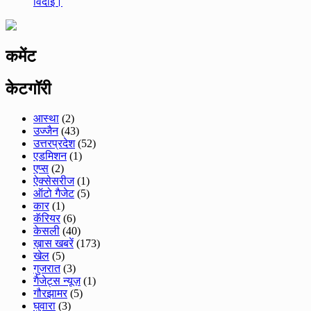
विदाई।
कमेंट
केटगॉरी
आस्था
(2)
उज्जैन
(43)
उत्तरप्रदेश
(52)
एडमिशन
(1)
एप्स
(2)
ऐक्सेसरीज
(1)
ऑटो गैजेट
(5)
कार
(1)
कॅरियर
(6)
केसली
(40)
ख़ास खबरें
(173)
खेल
(5)
गुजरात
(3)
गैजेट्स न्यूज़
(1)
गौरझामर
(5)
घुवारा
(3)