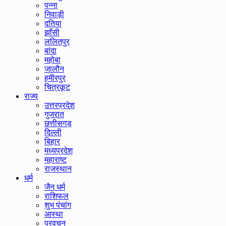
पन्ना
निवाड़ी
दतिया
झाँसी
ललितपुर
बांदा
महोबा
जालौन
हमीरपुर
चित्रकूट
राज्य
उत्तरप्रदेश
गुजरात
छत्तीसगड़
दिल्ली
बिहार
मध्यप्रदेश
महाराष्ट
राजस्थान
धर्म
जैन धर्म
राशिफल
शुभ पंचांग
आस्था
प्रवचन