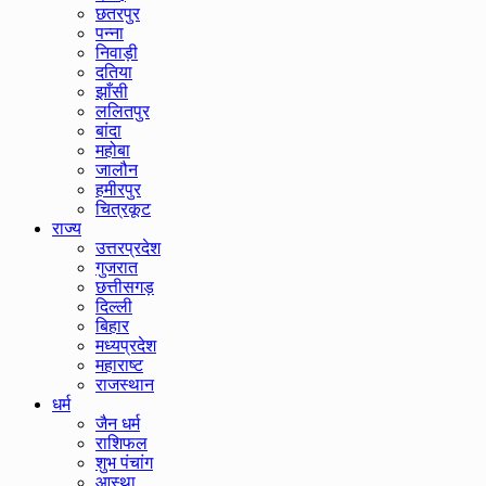
छतरपुर
पन्ना
निवाड़ी
दतिया
झाँसी
ललितपुर
बांदा
महोबा
जालौन
हमीरपुर
चित्रकूट
राज्य
उत्तरप्रदेश
गुजरात
छत्तीसगड़
दिल्ली
बिहार
मध्यप्रदेश
महाराष्ट
राजस्थान
धर्म
जैन धर्म
राशिफल
शुभ पंचांग
आस्था