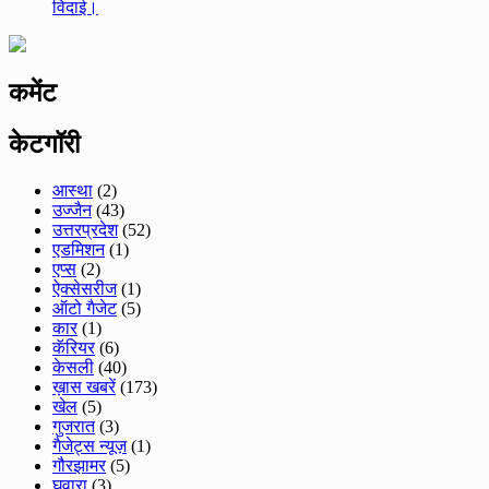
विदाई।
कमेंट
केटगॉरी
आस्था
(2)
उज्जैन
(43)
उत्तरप्रदेश
(52)
एडमिशन
(1)
एप्स
(2)
ऐक्सेसरीज
(1)
ऑटो गैजेट
(5)
कार
(1)
कॅरियर
(6)
केसली
(40)
ख़ास खबरें
(173)
खेल
(5)
गुजरात
(3)
गैजेट्स न्यूज़
(1)
गौरझामर
(5)
घुवारा
(3)