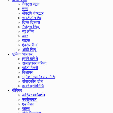
गैजेट्स न्यूज़
एप्स
लैपटॉप कंप्यूटर
स्मार्टफोन टैब
टिप्स ट्रिक्स
गैजेट्स रिव्यू
न्यू लॉन्च
कार
बाइक
ऐक्सेसरीज
ऑटो रिव्यू
भूमिका भास्कर
हमारे बारे मे
सलाहकार परिषद
फोटो गैलरी
विज्ञापन
भूमिका ग्रामोदय समिति
संपादकीय टीम
हमारे प्रतिनिधि
कॅरियर
करियर मार्गदर्शन
स्वरोजगार
एडमिशन
जॉब्स