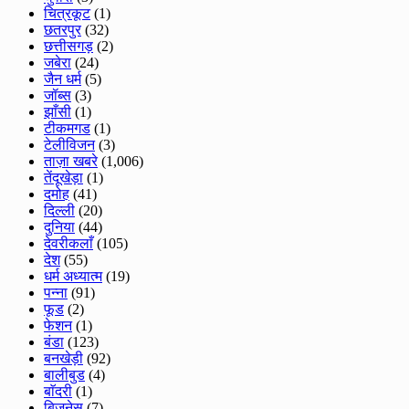
चित्रकूट
(1)
छतरपुर
(32)
छत्तीसगड़
(2)
जबेरा
(24)
जैन धर्म
(5)
जॉब्स
(3)
झाँसी
(1)
टीकमगड
(1)
टेलीविजन
(3)
ताज़ा खबरे
(1,006)
तेंदूखेड़ा
(1)
दमोह
(41)
दिल्ली
(20)
दुनिया
(44)
देवरीकलाँ
(105)
देश
(55)
धर्म अध्यात्म
(19)
पन्ना
(91)
फूड
(2)
फेशन
(1)
बंडा
(123)
बनखेड़ी
(92)
बालीबुड
(4)
बाॅदरी
(1)
बिज़नेस
(7)