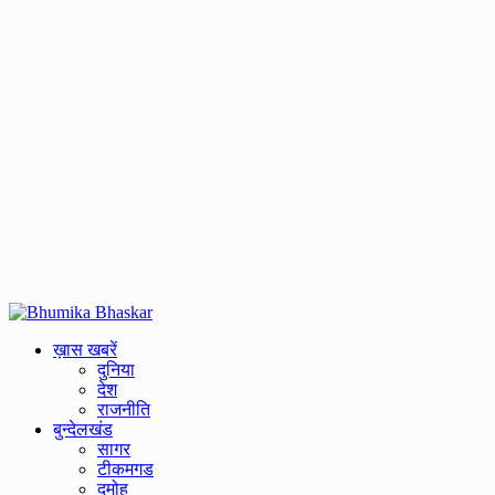
Primary
Menu
ख़ास खबरें
दुनिया
देश
राजनीति
बुन्देलखंड
सागर
टीकमगड
दमोह