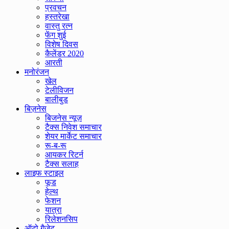
प्रवचन
हस्तरेखा
वास्तु रत्न
फेंग शुई
विशेष दिवस
कैलेंडर 2020
आरती
मनोरंजन
खेल
टेलीविजन
बालीबुड
बिज़नेस
बिजनेस न्यूज़
टैक्स निवेश समाचार
शेयर मार्केट समाचार
रू-ब-रू
आयकर रिटर्न
टैक्स सलाह
लाइफ स्टाइल
फूड
हेल्थ
फेशन
यात्रा
रिलेशनसिप
ऑटो गैजेट