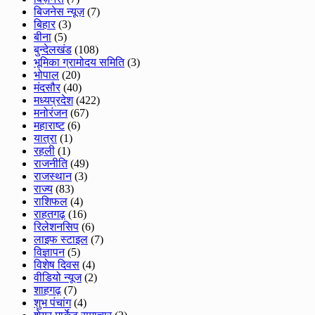
बिजनेस न्यूज़
(7)
बिहार
(3)
बीना
(5)
बुन्देलखंड
(108)
भूमिका ग्रामोदय समिति
(3)
भोपाल
(20)
मंदसौर
(40)
मध्यप्रदेश
(422)
मनोरंजन
(67)
महाराष्ट
(6)
यात्रा
(1)
रहली
(1)
राजनीति
(49)
राजस्थान
(3)
राज्य
(83)
राशिफल
(4)
राहतगढ़
(16)
रिलेशनसिप
(6)
लाइफ स्टाइल
(7)
विज्ञापन
(5)
विशेष दिवस
(4)
वीडियो न्यूज
(2)
शाहगढ़
(7)
शुभ पंचांग
(4)