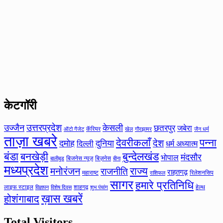
केटगॉरी
उत्तरप्रदेश
उज्जैन
केसली
छतरपुर
जबेरा
कॅरियर
ऑटो गैजेट
खेल
गौरझामर
जैन धर्म
ताज़ा खबरे
देवरीकलाँ
पन्ना
देश
दमोह
दुनिया
दिल्ली
धर्म अध्यात्म
बंडा
बनखेड़ी
बुन्देलखंड
मंदसौर
भोपाल
बिजनेस न्यूज़
बिज़नेस
बीना
बालीबुड
मध्यप्रदेश
मनोरंजन
राज्य
राजनीति
राहतगढ़
महाराष्ट
रिलेशनसिप
राशिफल
सागर
हमारे प्रतिनिधि
लाइफ स्टाइल
शाहगढ़
हेल्थ
विज्ञापन
विशेष दिवस
शुभ पंचांग
ख़ास खबरें
होशंगाबाद
Total Visitors