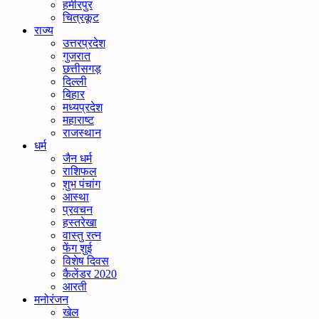
हमीरपुर
चित्रकूट
राज्य
उत्तरप्रदेश
गुजरात
छत्तीसगड़
दिल्ली
बिहार
मध्यप्रदेश
महाराष्ट
राजस्थान
धर्म
जैन धर्म
राशिफल
शुभ पंचांग
आस्था
प्रवचन
हस्तरेखा
वास्तु रत्न
फेंग शुई
विशेष दिवस
कैलेंडर 2020
आरती
मनोरंजन
खेल