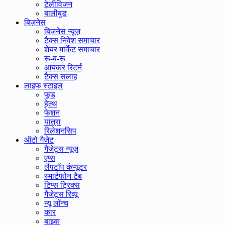
टेलीविजन
बालीबुड
बिज़नेस
बिजनेस न्यूज़
टैक्स निवेश समाचार
शेयर मार्केट समाचार
रू-ब-रू
आयकर रिटर्न
टैक्स सलाह
लाइफ स्टाइल
फूड
हेल्थ
फेशन
यात्रा
रिलेशनसिप
ऑटो गैजेट
गैजेट्स न्यूज़
एप्स
लैपटॉप कंप्यूटर
स्मार्टफोन टैब
टिप्स ट्रिक्स
गैजेट्स रिव्यू
न्यू लॉन्च
कार
बाइक