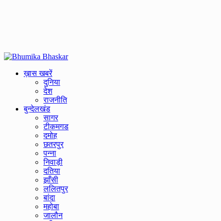
Primary
Menu
ख़ास खबरें
दुनिया
देश
राजनीति
बुन्देलखंड
सागर
टीकमगड
दमोह
छतरपुर
पन्ना
निवाड़ी
दतिया
झाँसी
ललितपुर
बांदा
महोबा
जालौन