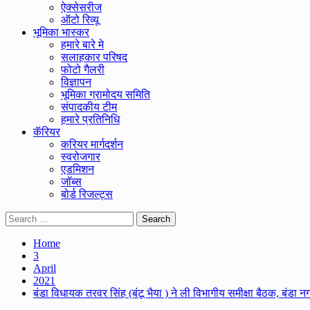
ऐक्सेसरीज
ऑटो रिव्यू
भूमिका भास्कर
हमारे बारे मे
सलाहकार परिषद
फोटो गैलरी
विज्ञापन
भूमिका ग्रामोदय समिति
संपादकीय टीम
हमारे प्रतिनिधि
कॅरियर
करियर मार्गदर्शन
स्वरोजगार
एडमिशन
जॉब्स
बोर्ड रिजल्ट्स
Search
for:
Home
3
April
2021
बंडा विधायक तरवर सिंह (बंटू भैया ) ने ली विभागीय समीक्षा बैठक, बंडा नगर