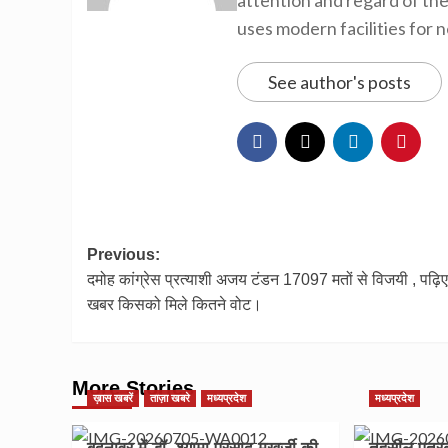
attention and regard of th
uses modern facilities for 
See author's posts
Post
Previous:
दमोह कांग्रेस प्रत्याशी अजय टंडन 17097 मतों से विजयी , पढ़िए 
navigation
खबर किसको मिले कितने वोट।
More Stories
ख़ास खबरें
ताज़ा खबरे
मध्यप्रदेश
मध्यप्रदेश