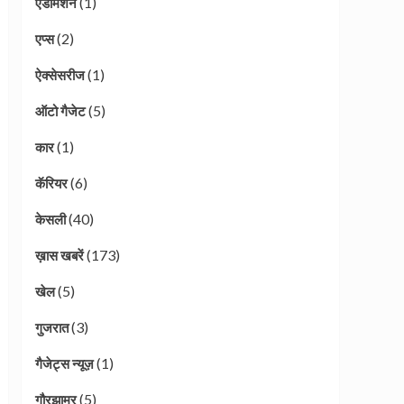
(1)
एडमिशन
(2)
एप्स
(1)
ऐक्सेसरीज
(5)
ऑटो गैजेट
(1)
कार
(6)
कॅरियर
(40)
केसली
(173)
ख़ास खबरें
(5)
खेल
(3)
गुजरात
(1)
गैजेट्स न्यूज़
(5)
गौरझामर