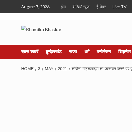
Skip
August 7, 2026
होम
वीडियो न्यूज
ई-पेपर
Live TV
to
content
ख़ास खबरें
बुन्देलखंड
राज्य
धर्म
मनोरंजन
बिज़नेस
HOME
3
MAY
2021
कोरोना गाइडलाइंस का उल्लंघन करने पर पू