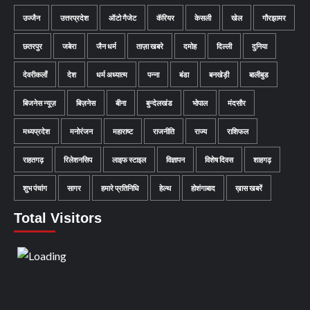
उज्जैन
उत्तरप्रदेश
ऑटो गैजेट
कॅरियर
केसली
खेल
गौरझामर
छतरपुर
जबेरा
जैन धर्म
ताज़ा खबरे
दमोह
दिल्ली
दुनिया
देवरीकलाँ
देश
धर्म अध्यात्म
पन्ना
बंडा
बनखेड़ी
बालीबुड
बिजनेस न्यूज़
बिज़नेस
बीना
बुन्देलखंड
भोपाल
मंदसौर
मध्यप्रदेश
मनोरंजन
महाराष्ट
राजनीति
राज्य
राशिफल
राहतगढ़
रिलेशनसिप
लाइफ स्टाइल
विज्ञापन
विशेष दिवस
शाहगढ़
शुभ पंचांग
सागर
हमारे प्रतिनिधि
हेल्थ
होशंगाबाद
ख़ास खबरें
Total Visitors