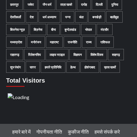
छतरपुर
जबेरा
जैन धर्म
ताज़ा खबरे
दमोह
दिल्ली
दुनिया
देवरीकलाँ
देश
धर्म अध्यात्म
पन्ना
बंडा
बनखेड़ी
बालीबुड
बिजनेस न्यूज़
बिज़नेस
बीना
बुन्देलखंड
भोपाल
मंदसौर
मध्यप्रदेश
मनोरंजन
महाराष्ट
राजनीति
राज्य
राशिफल
राहतगढ़
रिलेशनसिप
लाइफ स्टाइल
विज्ञापन
विशेष दिवस
शाहगढ़
शुभ पंचांग
सागर
हमारे प्रतिनिधि
हेल्थ
होशंगाबाद
ख़ास खबरें
Total Visitors
हमारे बारे में
गोपनीयता नीति
कुकीज नीति
हमसे संपर्क करे