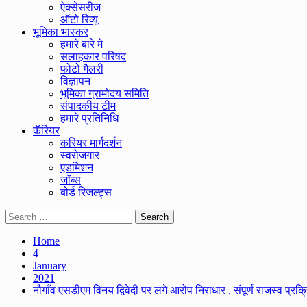
ऐक्सेसरीज
ऑटो रिव्यू
भूमिका भास्कर
हमारे बारे मे
सलाहकार परिषद
फोटो गैलरी
विज्ञापन
भूमिका ग्रामोदय समिति
संपादकीय टीम
हमारे प्रतिनिधि
कॅरियर
करियर मार्गदर्शन
स्वरोजगार
एडमिशन
जॉब्स
बोर्ड रिजल्ट्स
Search
for:
Home
4
January
2021
नौगाँव एसडीएम विनय द्विवेदी पर लगे आरोप निराधार , संपूर्ण राजस्व प्रक