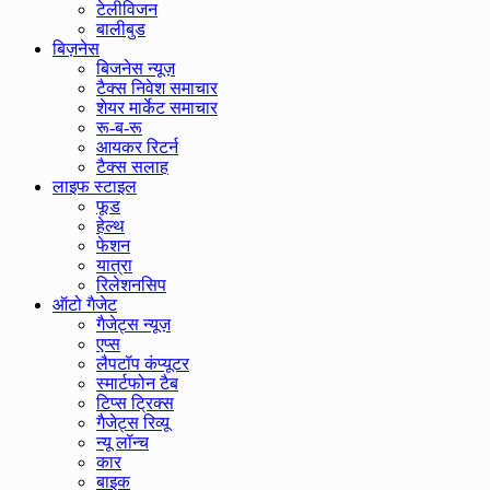
टेलीविजन
बालीबुड
बिज़नेस
बिजनेस न्यूज़
टैक्स निवेश समाचार
शेयर मार्केट समाचार
रू-ब-रू
आयकर रिटर्न
टैक्स सलाह
लाइफ स्टाइल
फूड
हेल्थ
फेशन
यात्रा
रिलेशनसिप
ऑटो गैजेट
गैजेट्स न्यूज़
एप्स
लैपटॉप कंप्यूटर
स्मार्टफोन टैब
टिप्स ट्रिक्स
गैजेट्स रिव्यू
न्यू लॉन्च
कार
बाइक