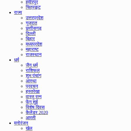
हमीरपुर
चित्रकूट
राज्य
उत्तरप्रदेश
गुजरात
छत्तीसगड़
दिल्ली
बिहार
मध्यप्रदेश
महाराष्ट
राजस्थान
धर्म
जैन धर्म
राशिफल
शुभ पंचांग
आस्था
प्रवचन
हस्तरेखा
वास्तु रत्न
फेंग शुई
विशेष दिवस
कैलेंडर 2020
आरती
मनोरंजन
खेल