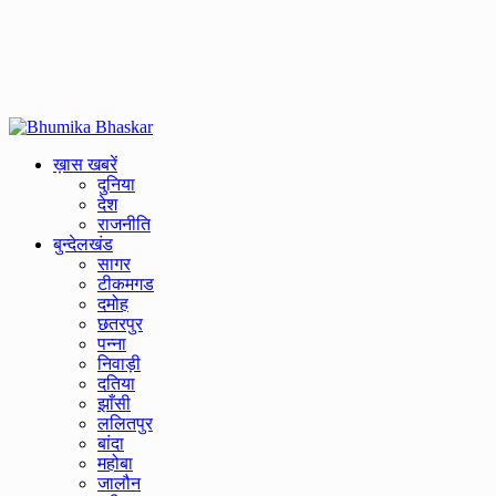
Primary
Menu
ख़ास खबरें
दुनिया
देश
राजनीति
बुन्देलखंड
सागर
टीकमगड
दमोह
छतरपुर
पन्ना
निवाड़ी
दतिया
झाँसी
ललितपुर
बांदा
महोबा
जालौन