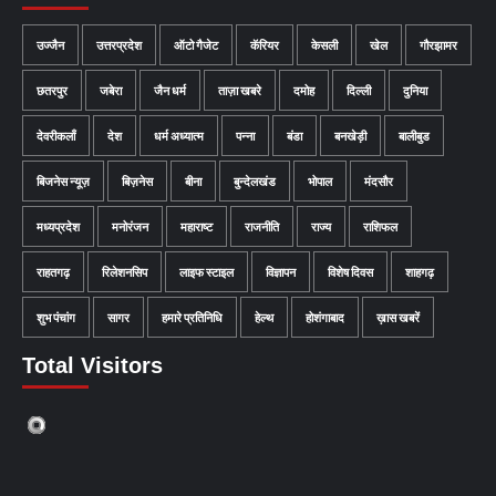
उज्जैन
उत्तरप्रदेश
ऑटो गैजेट
कॅरियर
केसली
खेल
गौरझामर
छतरपुर
जबेरा
जैन धर्म
ताज़ा खबरे
दमोह
दिल्ली
दुनिया
देवरीकलाँ
देश
धर्म अध्यात्म
पन्ना
बंडा
बनखेड़ी
बालीबुड
बिजनेस न्यूज़
बिज़नेस
बीना
बुन्देलखंड
भोपाल
मंदसौर
मध्यप्रदेश
मनोरंजन
महाराष्ट
राजनीति
राज्य
राशिफल
राहतगढ़
रिलेशनसिप
लाइफ स्टाइल
विज्ञापन
विशेष दिवस
शाहगढ़
शुभ पंचांग
सागर
हमारे प्रतिनिधि
हेल्थ
होशंगाबाद
ख़ास खबरें
Total Visitors