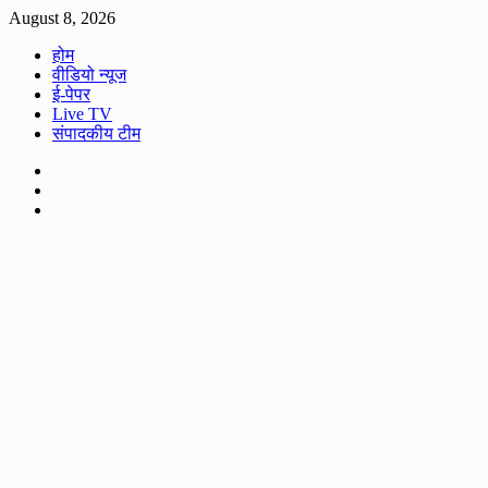
Skip
August 8, 2026
to
होम
content
वीडियो न्यूज
ई-पेपर
Live TV
संपादकीय टीम
Facebook
Twitter
Youtube