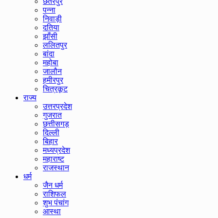
छतरपुर
पन्ना
निवाड़ी
दतिया
झाँसी
ललितपुर
बांदा
महोबा
जालौन
हमीरपुर
चित्रकूट
राज्य
उत्तरप्रदेश
गुजरात
छत्तीसगड़
दिल्ली
बिहार
मध्यप्रदेश
महाराष्ट
राजस्थान
धर्म
जैन धर्म
राशिफल
शुभ पंचांग
आस्था