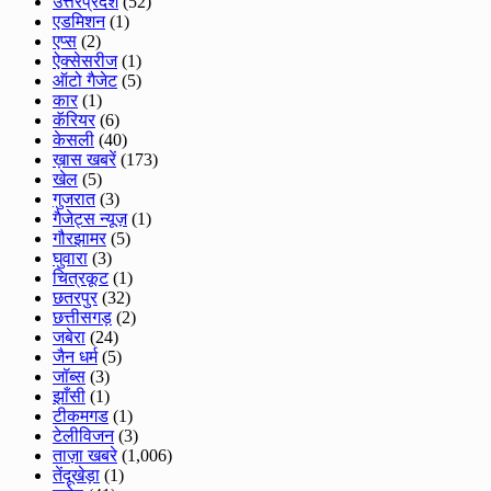
उत्तरप्रदेश
(52)
एडमिशन
(1)
एप्स
(2)
ऐक्सेसरीज
(1)
ऑटो गैजेट
(5)
कार
(1)
कॅरियर
(6)
केसली
(40)
ख़ास खबरें
(173)
खेल
(5)
गुजरात
(3)
गैजेट्स न्यूज़
(1)
गौरझामर
(5)
घुवारा
(3)
चित्रकूट
(1)
छतरपुर
(32)
छत्तीसगड़
(2)
जबेरा
(24)
जैन धर्म
(5)
जॉब्स
(3)
झाँसी
(1)
टीकमगड
(1)
टेलीविजन
(3)
ताज़ा खबरे
(1,006)
तेंदूखेड़ा
(1)