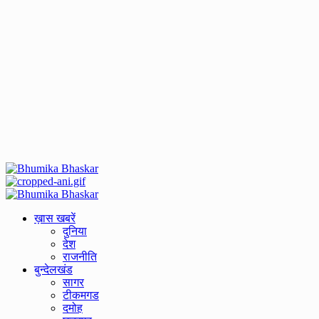
Primary
Menu
ख़ास खबरें
दुनिया
देश
राजनीति
बुन्देलखंड
सागर
टीकमगड
दमोह