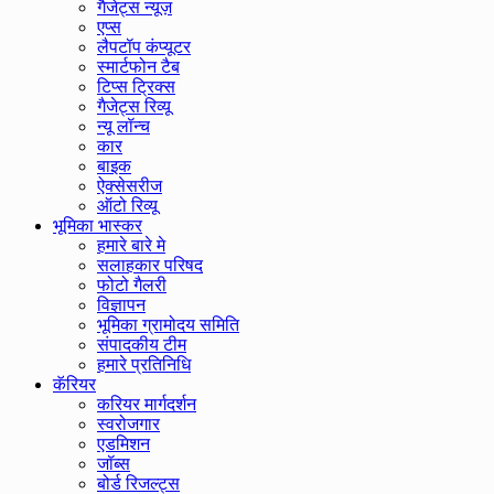
गैजेट्स न्यूज़
एप्स
लैपटॉप कंप्यूटर
स्मार्टफोन टैब
टिप्स ट्रिक्स
गैजेट्स रिव्यू
न्यू लॉन्च
कार
बाइक
ऐक्सेसरीज
ऑटो रिव्यू
भूमिका भास्कर
हमारे बारे मे
सलाहकार परिषद
फोटो गैलरी
विज्ञापन
भूमिका ग्रामोदय समिति
संपादकीय टीम
हमारे प्रतिनिधि
कॅरियर
करियर मार्गदर्शन
स्वरोजगार
एडमिशन
जॉब्स
बोर्ड रिजल्ट्स