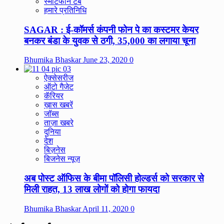
स्मार्टफोन टैब
हमारे प्रतिनिधि
SAGAR : ई-कॉमर्स कंपनी फोन पे का कस्टमर केयर
बनकर बंडा के युवक से ठगी, 35,000 का लगाया चूना
Bhumika Bhaskar
June 23, 2020
0
ऐक्सेसरीज
ऑटो गैजेट
कॅरियर
ख़ास खबरें
जॉब्स
ताज़ा खबरे
दुनिया
देश
बिज़नेस
बिजनेस न्यूज़
अब पोस्ट ऑफिस के बीमा पॉलिसी होल्डर्स को सरकार से
मिली राहत, 13 लाख लोगों को होगा फायदा
Bhumika Bhaskar
April 11, 2020
0