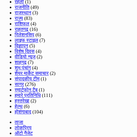
रहली
(1)
राजनीति
(49)
राजस्थान
(3)
राज्य
(83)
राशिफल
(4)
राहतगढ़
(16)
रिलेशनसिप
(6)
लाइफ स्टाइल
(7)
विज्ञापन
(5)
विशेष दिवस
(4)
वीडियो न्यूज
(2)
शाहगढ़
(7)
शुभ पंचांग
(4)
शेयर मार्केट समाचार
(2)
संपादकीय टीम
(1)
सागर
(276)
स्मार्टफोन टैब
(1)
हमारे प्रतिनिधि
(111)
हस्तरेखा
(2)
हेल्थ
(6)
होशंगाबाद
(104)
ताजा
लोकप्रिय
ऑटो गैजेट