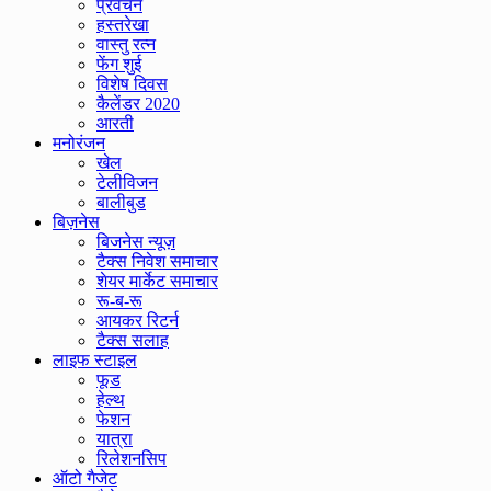
प्रवचन
हस्तरेखा
वास्तु रत्न
फेंग शुई
विशेष दिवस
कैलेंडर 2020
आरती
मनोरंजन
खेल
टेलीविजन
बालीबुड
बिज़नेस
बिजनेस न्यूज़
टैक्स निवेश समाचार
शेयर मार्केट समाचार
रू-ब-रू
आयकर रिटर्न
टैक्स सलाह
लाइफ स्टाइल
फूड
हेल्थ
फेशन
यात्रा
रिलेशनसिप
ऑटो गैजेट