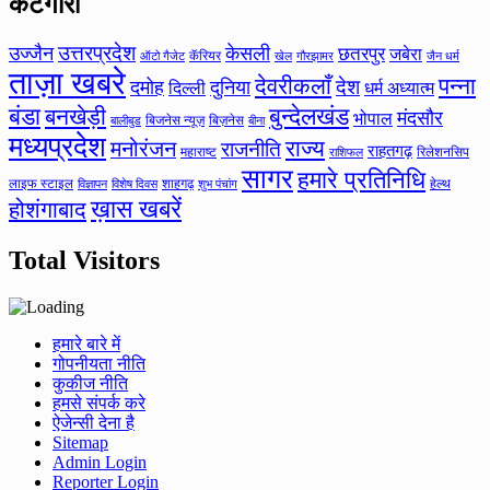
केटगॉरी
उत्तरप्रदेश
उज्जैन
केसली
छतरपुर
जबेरा
कॅरियर
ऑटो गैजेट
खेल
गौरझामर
जैन धर्म
ताज़ा खबरे
देवरीकलाँ
पन्ना
देश
दमोह
दुनिया
दिल्ली
धर्म अध्यात्म
बंडा
बनखेड़ी
बुन्देलखंड
मंदसौर
भोपाल
बिजनेस न्यूज़
बिज़नेस
बीना
बालीबुड
मध्यप्रदेश
मनोरंजन
राज्य
राजनीति
राहतगढ़
महाराष्ट
रिलेशनसिप
राशिफल
सागर
हमारे प्रतिनिधि
लाइफ स्टाइल
शाहगढ़
हेल्थ
विज्ञापन
विशेष दिवस
शुभ पंचांग
ख़ास खबरें
होशंगाबाद
Total Visitors
हमारे बारे में
गोपनीयता नीति
कुकीज नीति
हमसे संपर्क करे
ऐजेन्सी देना है
Sitemap
Admin Login
Reporter Login