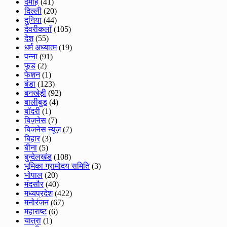
दमोह
(41)
दिल्ली
(20)
दुनिया
(44)
देवरीकलाँ
(105)
देश
(55)
धर्म अध्यात्म
(19)
पन्ना
(91)
फूड
(2)
फेशन
(1)
बंडा
(123)
बनखेड़ी
(92)
बालीबुड
(4)
बाॅदरी
(1)
बिज़नेस
(7)
बिजनेस न्यूज़
(7)
बिहार
(3)
बीना
(5)
बुन्देलखंड
(108)
भूमिका ग्रामोदय समिति
(3)
भोपाल
(20)
मंदसौर
(40)
मध्यप्रदेश
(422)
मनोरंजन
(67)
महाराष्ट
(6)
यात्रा
(1)