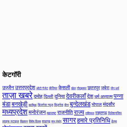
केटगॉरी
उत्तरप्रदेश
उज्जैन
केसली
छतरपुर
जबेरा
कॅरियर
ऑटो गैजेट
खेल
गौरझामर
जैन धर्म
ताज़ा खबरे
देवरीकलाँ
पन्ना
देश
दमोह
दुनिया
दिल्ली
धर्म अध्यात्म
बंडा
बनखेड़ी
बुन्देलखंड
मंदसौर
भोपाल
बिजनेस न्यूज़
बिज़नेस
बीना
बालीबुड
मध्यप्रदेश
मनोरंजन
राज्य
राजनीति
राहतगढ़
महाराष्ट
रिलेशनसिप
राशिफल
सागर
हमारे प्रतिनिधि
लाइफ स्टाइल
शाहगढ़
हेल्थ
विज्ञापन
विशेष दिवस
शुभ पंचांग