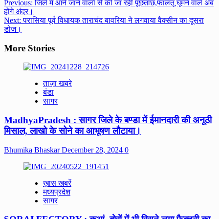
Post
Previous:
जिले में आने जाने वालों से की जा रही पूछताछ,फालतू घूमने वाले अब
होंगे अंदर।
navigation
Next:
परासिया पूर्व विधायक ताराचंद बावरिया ने लगवाया वैक्सीन का दूसरा
डोज।
More Stories
ताज़ा खबरे
बंडा
सागर
MadhyaPradesh : सागर जिले के बण्डा में ईमानदारी की अनूठी
मिसाल, लाखो के सोने का आभूषण लौटाया।
Bhumika Bhaskar
December 28, 2024
0
ख़ास खबरें
मध्यप्रदेश
सागर