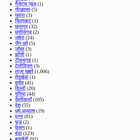
गैजेट्स न्यूज़
(1)
गौरझामर
(5)
घुवारा
(3)
चित्रकूट
(1)
छतरपुर
(32)
छत्तीसगड़
(2)
जबेरा
(24)
जैन धर्म
(5)
जॉब्स
(3)
झाँसी
(1)
टीकमगड
(1)
टेलीविजन
(3)
ताज़ा खबरे
(1,006)
तेंदूखेड़ा
(1)
दमोह
(41)
दिल्ली
(20)
दुनिया
(44)
देवरीकलाँ
(105)
देश
(55)
धर्म अध्यात्म
(19)
पन्ना
(91)
फूड
(2)
फेशन
(1)
बंडा
(123)
बनखेड़ी
(92)