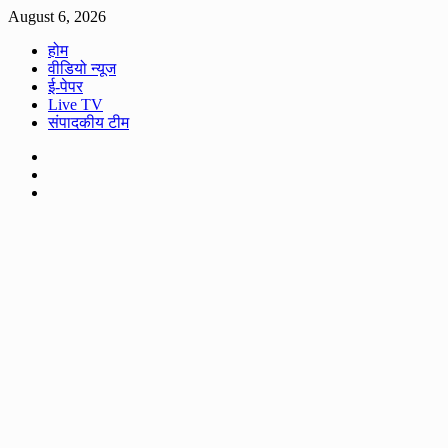
Skip
August 6, 2026
to
होम
content
वीडियो न्यूज
ई-पेपर
Live TV
संपादकीय टीम
Facebook
Twitter
Youtube