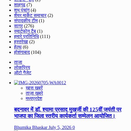
शाहगढ़
(7)
शुभ पंचांग
(4)
शेयर मार्केट समाचार
(2)
संपादकीय टीम
(1)
सागर
(276)
स्मार्टफोन टैब
(1)
हमारे प्रतिनिधि
(111)
हस्तरेखा
(2)
हेल्थ
(6)
होशंगाबाद
(104)
ताजा
लोकप्रिय
ऑटो गैजेट
ख़ास खबरें
ताज़ा खबरे
मध्यप्रदेश
बदनावर में डॉ. श्यामा प्रसाद मुखर्जी की 125वीं जयंती पर
भाजपा का जिला स्तरीय कार्यकर्ता सम्मेलन आयोजित।
Bhumika Bhaskar
July 5, 2026
0