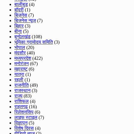
बालीबुड
(4)
बाॅदरी
(1)
बिज़नेस
(7)
बिजनेस न्यूज़
(7)
बिहार
(3)
बीना
(5)
बुन्देलखंड
(108)
भूमिका ग्रामोदय समिति
(3)
भोपाल
(20)
मंदसौर
(40)
मध्यप्रदेश
(422)
मनोरंजन
(67)
महाराष्ट
(6)
यात्रा
(1)
रहली
(1)
राजनीति
(49)
राजस्थान
(3)
राज्य
(83)
राशिफल
(4)
राहतगढ़
(16)
रिलेशनसिप
(6)
लाइफ स्टाइल
(7)
विज्ञापन
(5)
विशेष दिवस
(4)
वीडियो न्यूज
(2)