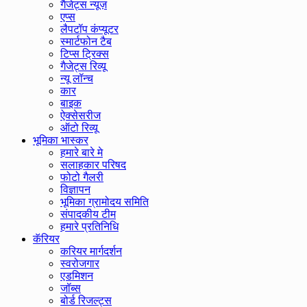
गैजेट्स न्यूज़
एप्स
लैपटॉप कंप्यूटर
स्मार्टफोन टैब
टिप्स ट्रिक्स
गैजेट्स रिव्यू
न्यू लॉन्च
कार
बाइक
ऐक्सेसरीज
ऑटो रिव्यू
भूमिका भास्कर
हमारे बारे मे
सलाहकार परिषद
फोटो गैलरी
विज्ञापन
भूमिका ग्रामोदय समिति
संपादकीय टीम
हमारे प्रतिनिधि
कॅरियर
करियर मार्गदर्शन
स्वरोजगार
एडमिशन
जॉब्स
बोर्ड रिजल्ट्स