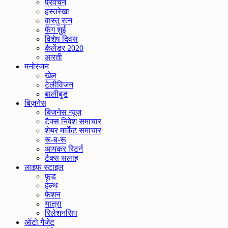
प्रवचन
हस्तरेखा
वास्तु रत्न
फेंग शुई
विशेष दिवस
कैलेंडर 2020
आरती
मनोरंजन
खेल
टेलीविजन
बालीबुड
बिज़नेस
बिजनेस न्यूज़
टैक्स निवेश समाचार
शेयर मार्केट समाचार
रू-ब-रू
आयकर रिटर्न
टैक्स सलाह
लाइफ स्टाइल
फूड
हेल्थ
फेशन
यात्रा
रिलेशनसिप
ऑटो गैजेट