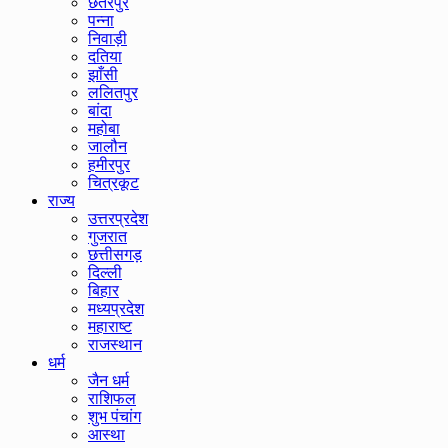
छतरपुर
पन्ना
निवाड़ी
दतिया
झाँसी
ललितपुर
बांदा
महोबा
जालौन
हमीरपुर
चित्रकूट
राज्य
उत्तरप्रदेश
गुजरात
छत्तीसगड़
दिल्ली
बिहार
मध्यप्रदेश
महाराष्ट
राजस्थान
धर्म
जैन धर्म
राशिफल
शुभ पंचांग
आस्था