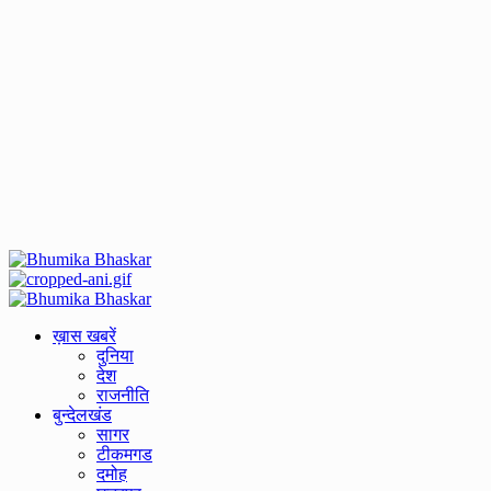
Primary
Menu
ख़ास खबरें
दुनिया
देश
राजनीति
बुन्देलखंड
सागर
टीकमगड
दमोह