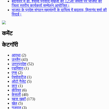
बदनावर में डॉ. श्यामा प्रसाद मुखर्जी की 125वीं जयंती पर भाजपा का
जिला स्तरीय कार्यकर्ता सम्मेलन आयोजित।
भाजपा के प्रदेश संगठन महामंत्री के दायित्व में बदलाव, हितानंद शर्मा की
विदाई।
कमेंट
केटगॉरी
आस्था
(2)
उज्जैन
(43)
उत्तरप्रदेश
(52)
एडमिशन
(1)
एप्स
(2)
ऐक्सेसरीज
(1)
ऑटो गैजेट
(5)
कार
(1)
कॅरियर
(6)
केसली
(40)
ख़ास खबरें
(173)
खेल
(5)
गुजरात
(3)