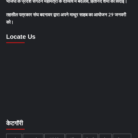
भाजपा के प्रदेश संगठन महामंत्री के दायित्व में बदलाव, हितानंद शर्मा की विदाई।
तहसील पत्रकार संघ बदनावर द्वारा अपने माथुर साहब का आयोजन 29 जनवरी
को।
Locate Us
केटगॉरी