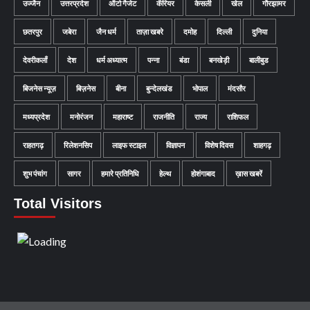
उज्जैन
उत्तरप्रदेश
ऑटो गैजेट
कॅरियर
केसली
खेल
गौरझामर
छतरपुर
जबेरा
जैन धर्म
ताज़ा खबरे
दमोह
दिल्ली
दुनिया
देवरीकलाँ
देश
धर्म अध्यात्म
पन्ना
बंडा
बनखेड़ी
बालीबुड
बिजनेस न्यूज़
बिज़नेस
बीना
बुन्देलखंड
भोपाल
मंदसौर
मध्यप्रदेश
मनोरंजन
महाराष्ट
राजनीति
राज्य
राशिफल
राहतगढ़
रिलेशनसिप
लाइफ स्टाइल
विज्ञापन
विशेष दिवस
शाहगढ़
शुभ पंचांग
सागर
हमारे प्रतिनिधि
हेल्थ
होशंगाबाद
ख़ास खबरें
Total Visitors