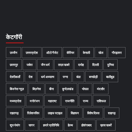
केटगॉरी
उज्जैन
उत्तरप्रदेश
ऑटो गैजेट
कॅरियर
केसली
खेल
गौरझामर
छतरपुर
जबेरा
जैन धर्म
ताज़ा खबरे
दमोह
दिल्ली
दुनिया
देवरीकलाँ
देश
धर्म अध्यात्म
पन्ना
बंडा
बनखेड़ी
बालीबुड
बिजनेस न्यूज़
बिज़नेस
बीना
बुन्देलखंड
भोपाल
मंदसौर
मध्यप्रदेश
मनोरंजन
महाराष्ट
राजनीति
राज्य
राशिफल
राहतगढ़
रिलेशनसिप
लाइफ स्टाइल
विज्ञापन
विशेष दिवस
शाहगढ़
शुभ पंचांग
सागर
हमारे प्रतिनिधि
हेल्थ
होशंगाबाद
ख़ास खबरें