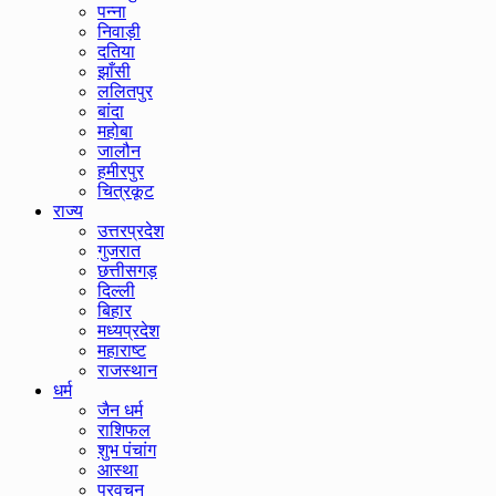
पन्ना
निवाड़ी
दतिया
झाँसी
ललितपुर
बांदा
महोबा
जालौन
हमीरपुर
चित्रकूट
राज्य
उत्तरप्रदेश
गुजरात
छत्तीसगड़
दिल्ली
बिहार
मध्यप्रदेश
महाराष्ट
राजस्थान
धर्म
जैन धर्म
राशिफल
शुभ पंचांग
आस्था
प्रवचन