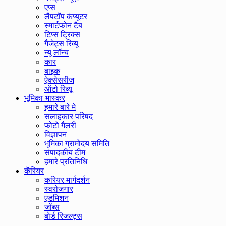
एप्स
लैपटॉप कंप्यूटर
स्मार्टफोन टैब
टिप्स ट्रिक्स
गैजेट्स रिव्यू
न्यू लॉन्च
कार
बाइक
ऐक्सेसरीज
ऑटो रिव्यू
भूमिका भास्कर
हमारे बारे मे
सलाहकार परिषद
फोटो गैलरी
विज्ञापन
भूमिका ग्रामोदय समिति
संपादकीय टीम
हमारे प्रतिनिधि
कॅरियर
करियर मार्गदर्शन
स्वरोजगार
एडमिशन
जॉब्स
बोर्ड रिजल्ट्स