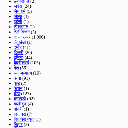
छत्तीसगड़
(2)
जबेरा
(24)
जैन धर्म
(5)
जॉब्स
(3)
झाँसी
(1)
टीकमगड
(1)
टेलीविजन
(3)
ताज़ा खबरे
(1,006)
तेंदूखेड़ा
(1)
दमोह
(41)
दिल्ली
(20)
दुनिया
(44)
देवरीकलाँ
(105)
देश
(55)
धर्म अध्यात्म
(19)
पन्ना
(91)
फूड
(2)
फेशन
(1)
बंडा
(123)
बनखेड़ी
(92)
बालीबुड
(4)
बाॅदरी
(1)
बिज़नेस
(7)
बिजनेस न्यूज़
(7)
बिहार
(3)