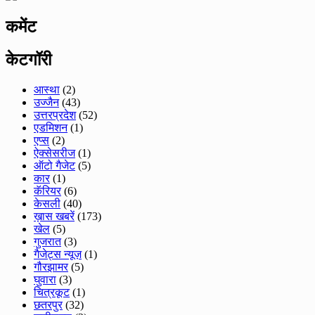
कमेंट
केटगॉरी
आस्था
(2)
उज्जैन
(43)
उत्तरप्रदेश
(52)
एडमिशन
(1)
एप्स
(2)
ऐक्सेसरीज
(1)
ऑटो गैजेट
(5)
कार
(1)
कॅरियर
(6)
केसली
(40)
ख़ास खबरें
(173)
खेल
(5)
गुजरात
(3)
गैजेट्स न्यूज़
(1)
गौरझामर
(5)
घुवारा
(3)
चित्रकूट
(1)
छतरपुर
(32)