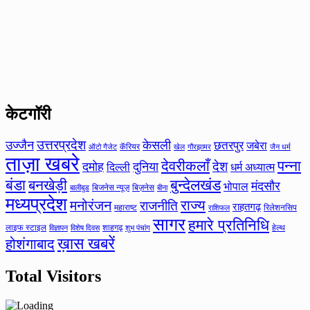
केटगॉरी
उत्तरप्रदेश
उज्जैन
केसली
छतरपुर
जबेरा
कॅरियर
ऑटो गैजेट
खेल
गौरझामर
जैन धर्म
ताज़ा खबरे
देवरीकलाँ
पन्ना
देश
दमोह
दुनिया
दिल्ली
धर्म अध्यात्म
बंडा
बनखेड़ी
बुन्देलखंड
मंदसौर
भोपाल
बिजनेस न्यूज़
बिज़नेस
बीना
बालीबुड
मध्यप्रदेश
मनोरंजन
राज्य
राजनीति
राहतगढ़
महाराष्ट
रिलेशनसिप
राशिफल
सागर
हमारे प्रतिनिधि
लाइफ स्टाइल
शाहगढ़
हेल्थ
विज्ञापन
विशेष दिवस
शुभ पंचांग
ख़ास खबरें
होशंगाबाद
Total Visitors