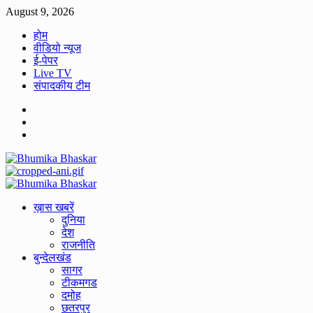
Skip
August 9, 2026
to
होम
content
वीडियो न्यूज
ई-पेपर
Live TV
संपादकीय टीम
Facebook
Twitter
Youtube
Primary
Menu
ख़ास खबरें
दुनिया
देश
राजनीति
बुन्देलखंड
सागर
टीकमगड
दमोह
छतरपुर