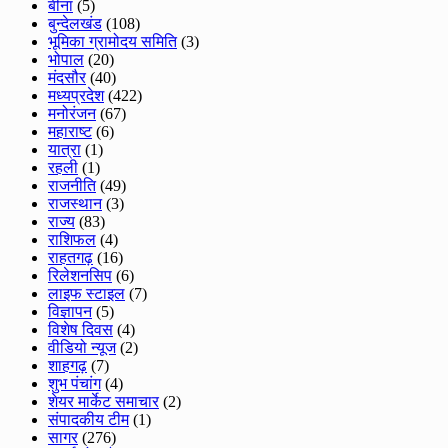
बीना
(5)
बुन्देलखंड
(108)
भूमिका ग्रामोदय समिति
(3)
भोपाल
(20)
मंदसौर
(40)
मध्यप्रदेश
(422)
मनोरंजन
(67)
महाराष्ट
(6)
यात्रा
(1)
रहली
(1)
राजनीति
(49)
राजस्थान
(3)
राज्य
(83)
राशिफल
(4)
राहतगढ़
(16)
रिलेशनसिप
(6)
लाइफ स्टाइल
(7)
विज्ञापन
(5)
विशेष दिवस
(4)
वीडियो न्यूज
(2)
शाहगढ़
(7)
शुभ पंचांग
(4)
शेयर मार्केट समाचार
(2)
संपादकीय टीम
(1)
सागर
(276)