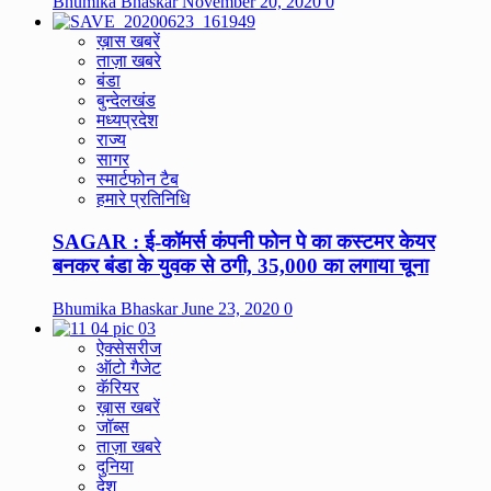
Bhumika Bhaskar
November 20, 2020
0
ख़ास खबरें
ताज़ा खबरे
बंडा
बुन्देलखंड
मध्यप्रदेश
राज्य
सागर
स्मार्टफोन टैब
हमारे प्रतिनिधि
SAGAR : ई-कॉमर्स कंपनी फोन पे का कस्टमर केयर
बनकर बंडा के युवक से ठगी, 35,000 का लगाया चूना
Bhumika Bhaskar
June 23, 2020
0
ऐक्सेसरीज
ऑटो गैजेट
कॅरियर
ख़ास खबरें
जॉब्स
ताज़ा खबरे
दुनिया
देश