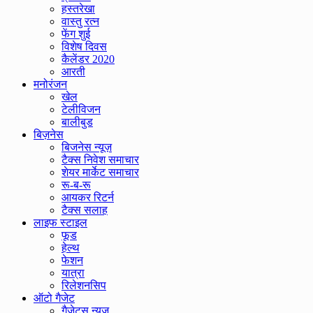
हस्तरेखा
वास्तु रत्न
फेंग शुई
विशेष दिवस
कैलेंडर 2020
आरती
मनोरंजन
खेल
टेलीविजन
बालीबुड
बिज़नेस
बिजनेस न्यूज़
टैक्स निवेश समाचार
शेयर मार्केट समाचार
रू-ब-रू
आयकर रिटर्न
टैक्स सलाह
लाइफ स्टाइल
फूड
हेल्थ
फेशन
यात्रा
रिलेशनसिप
ऑटो गैजेट
गैजेट्स न्यूज़