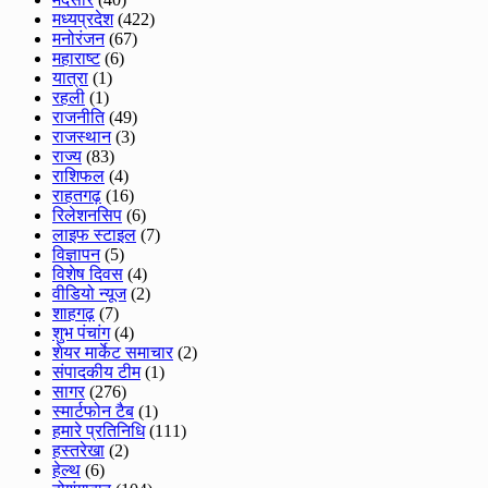
मध्यप्रदेश
(422)
मनोरंजन
(67)
महाराष्ट
(6)
यात्रा
(1)
रहली
(1)
राजनीति
(49)
राजस्थान
(3)
राज्य
(83)
राशिफल
(4)
राहतगढ़
(16)
रिलेशनसिप
(6)
लाइफ स्टाइल
(7)
विज्ञापन
(5)
विशेष दिवस
(4)
वीडियो न्यूज
(2)
शाहगढ़
(7)
शुभ पंचांग
(4)
शेयर मार्केट समाचार
(2)
संपादकीय टीम
(1)
सागर
(276)
स्मार्टफोन टैब
(1)
हमारे प्रतिनिधि
(111)
हस्तरेखा
(2)
हेल्थ
(6)