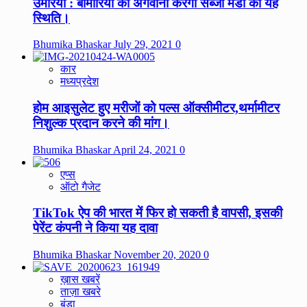
उमरिया : बीमारियों की अगवानी करेगी सब्जी मंडी की यह
स्थिति।
Bhumika Bhaskar
July 29, 2021
0
कार
मध्यप्रदेश
होम आइसुलेट हुए मरीजों को पल्स ऑक्सीमीटर,थर्मामीटर
निशुल्क प्रदान करने की मांग।
Bhumika Bhaskar
April 24, 2021
0
एप्स
ऑटो गैजेट
TikTok ऐप की भारत में फिर हो सकती है वापसी, इसकी
पेरेंट कंपनी ने किया यह दावा
Bhumika Bhaskar
November 20, 2020
0
ख़ास खबरें
ताज़ा खबरे
बंडा