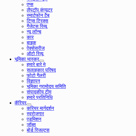
एप्स
लैपटॉप कंप्यूटर
स्मार्टफोन टैब
टिप्स ट्रिक्स
गैजेट्स रिव्यू
न्यू लॉन्च
कार
बाइक
ऐक्सेसरीज
ऑटो रिव्यू
भूमिका भास्कर
हमारे बारे मे
सलाहकार परिषद
फोटो गैलरी
विज्ञापन
भूमिका ग्रामोदय समिति
संपादकीय टीम
हमारे प्रतिनिधि
कॅरियर
करियर मार्गदर्शन
स्वरोजगार
एडमिशन
जॉब्स
बोर्ड रिजल्ट्स