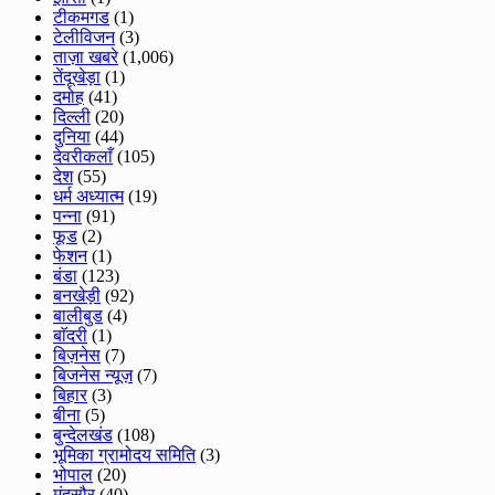
टीकमगड
(1)
टेलीविजन
(3)
ताज़ा खबरे
(1,006)
तेंदूखेड़ा
(1)
दमोह
(41)
दिल्ली
(20)
दुनिया
(44)
देवरीकलाँ
(105)
देश
(55)
धर्म अध्यात्म
(19)
पन्ना
(91)
फूड
(2)
फेशन
(1)
बंडा
(123)
बनखेड़ी
(92)
बालीबुड
(4)
बाॅदरी
(1)
बिज़नेस
(7)
बिजनेस न्यूज़
(7)
बिहार
(3)
बीना
(5)
बुन्देलखंड
(108)
भूमिका ग्रामोदय समिति
(3)
भोपाल
(20)
मंदसौर
(40)