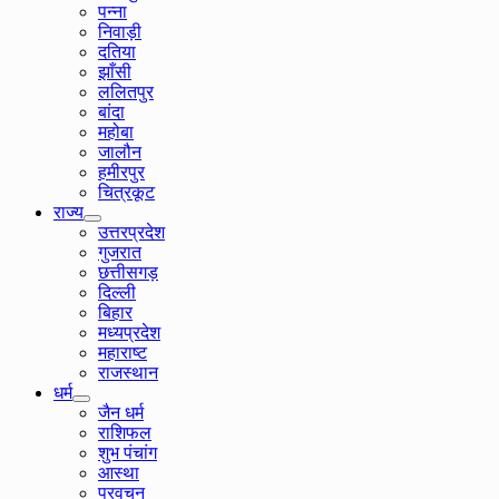
पन्ना
निवाड़ी
दतिया
झाँसी
ललितपुर
बांदा
महोबा
जालौन
हमीरपुर
चित्रकूट
राज्य
उत्तरप्रदेश
गुजरात
छत्तीसगड़
दिल्ली
बिहार
मध्यप्रदेश
महाराष्ट
राजस्थान
धर्म
जैन धर्म
राशिफल
शुभ पंचांग
आस्था
प्रवचन