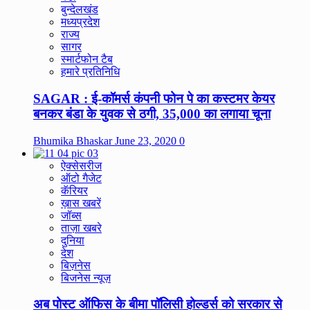
बुन्देलखंड
मध्यप्रदेश
राज्य
सागर
स्मार्टफोन टैब
हमारे प्रतिनिधि
SAGAR : ई-कॉमर्स कंपनी फोन पे का कस्टमर केयर
बनकर बंडा के युवक से ठगी, 35,000 का लगाया चूना
Bhumika Bhaskar
June 23, 2020
0
ऐक्सेसरीज
ऑटो गैजेट
कॅरियर
ख़ास खबरें
जॉब्स
ताज़ा खबरे
दुनिया
देश
बिज़नेस
बिजनेस न्यूज़
अब पोस्ट ऑफिस के बीमा पॉलिसी होल्डर्स को सरकार से