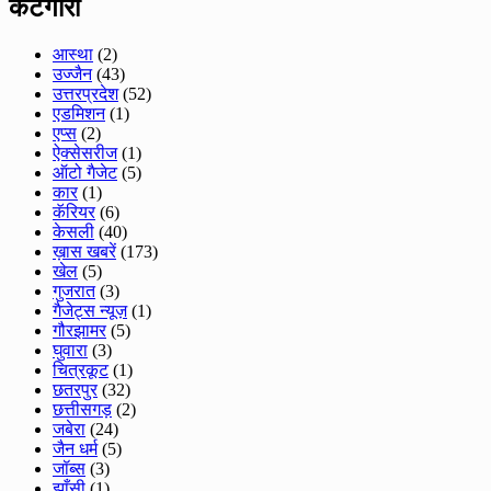
केटगॉरी
आस्था
(2)
उज्जैन
(43)
उत्तरप्रदेश
(52)
एडमिशन
(1)
एप्स
(2)
ऐक्सेसरीज
(1)
ऑटो गैजेट
(5)
कार
(1)
कॅरियर
(6)
केसली
(40)
ख़ास खबरें
(173)
खेल
(5)
गुजरात
(3)
गैजेट्स न्यूज़
(1)
गौरझामर
(5)
घुवारा
(3)
चित्रकूट
(1)
छतरपुर
(32)
छत्तीसगड़
(2)
जबेरा
(24)
जैन धर्म
(5)
जॉब्स
(3)
झाँसी
(1)