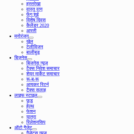
हस्तरेखा
वास्तु रत्न
फेंग शुई
विशेष दिवस
कैलेंडर 2020
आरती
मनोरंजन
खेल
टेलीविजन
बालीबुड
बिज़नेस
बिजनेस न्यूज़
टैक्स निवेश समाचार
शेयर मार्केट समाचार
रू-ब-रू
आयकर रिटर्न
टैक्स सलाह
लाइफ स्टाइल
फूड
हेल्थ
फेशन
यात्रा
रिलेशनसिप
ऑटो गैजेट
गैजेट्स न्यूज़