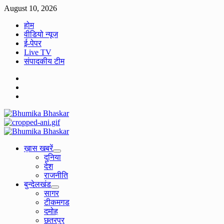
Skip
August 10, 2026
to
होम
content
वीडियो न्यूज
ई-पेपर
Live TV
संपादकीय टीम
Facebook
Twitter
Youtube
Primary
Menu
ख़ास खबरें
दुनिया
देश
राजनीति
बुन्देलखंड
सागर
टीकमगड
दमोह
छतरपुर