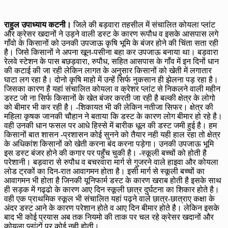
राहुल उपाध्याय कटनी।
जिले की बड़वारा तहसील में संचालित कोयला प्लांट
और क्रेसर खदानों ने उड़ने वाली डस्ट के कारण रूपौध व इसके आसपास लगे
गाँवो के किसानों को उनकी उपजाऊ कृषि भूमि के बंजर होने की चिंता सता रही
है। जिसे किसानों ने अपना खून-पसीना बहा कर उपजाऊ बनाया था। बड़वारा
रेलवे स्टेशन के पास बछड़वारा, रुपौध, सहित आसपास के गाँव में इन दिनों धान
की कटाई की जा रही लेकिन लागत के अनुसार किसानों को खेती में लगातार
घाटा लग रहा है। दोनो कृषि माहो में उन्हें सिर्फ नुकसान ही झेलना पड़ रहा है।
जिसका कारण है यहां संचालित कोयला व क्रेशर प्लांट से निकलने वाली महीन
डस्ट जो ना सिर्फ किसानों के खेत बंजर करती जा रही है बल्की क्षेत्र के लोगो
को बीमार भी कर रही है। -शिकायत भी की लेकिन नतीजा सिफर। क्षेत्र की
महिला कृषक जानकी चौहान ने बताया कि डस्ट के कारण लोग बीमार हो रहे है।
वही उनकी धान फसल पर आधे हिस्से में बारीक धूल की डस्ट जमी हुई है। हम
किसानों बात शासन -प्रशासन कोई सुनने को तैयार नही यही हाल रहा तो क्षेत्र
के अधिकांश किसानों को खेती करना बंद करना पड़ेगा। उनकी उपजाऊ भूमि
इस डस्ट बंजर होने की कगार पर पहुँच चुकी है। -स्कूली बच्चों को होती है
परेशानी। बड़वारा से रुपौध व बचरवारा मार्ग से गुजरने वाले हाइवा और कोयला
लोड ट्रकों का दिन-रात आवागमन होता है। इसी मार्ग से स्कूली बच्चों का
आवागमन भी होता है जिनकी यूनिफार्म डस्ट के कारण खराब होती है इसके साथ
ही सड़क में गढ्ढो के कारण आए दिन स्कूली छात्र दुर्घटना का शिकार होते है।
वही एक प्राथमिक स्कूल भी संचालित यहां पढ़ने वाले छात्र-छात्राए कक्षा के
अंदर डस्ट आने के कारण परेशान होते व आए दिन बीमार होते है। लेकिन इसके
बाद भी कोई प्रयास अब तक नियमो की ताक पर चल रहे क्रेसर खदानों और
कोयला प्लांटों पर कोई नही होती।