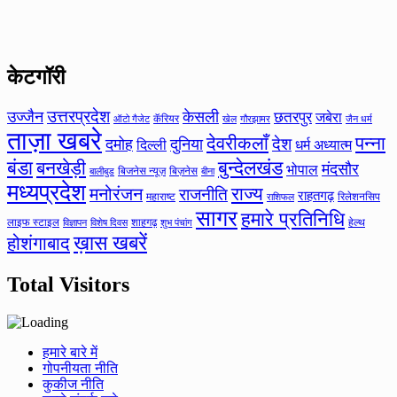
केटगॉरी
उत्तरप्रदेश
उज्जैन
केसली
छतरपुर
जबेरा
कॅरियर
ऑटो गैजेट
खेल
गौरझामर
जैन धर्म
ताज़ा खबरे
देवरीकलाँ
पन्ना
देश
दमोह
दुनिया
दिल्ली
धर्म अध्यात्म
बंडा
बनखेड़ी
बुन्देलखंड
मंदसौर
भोपाल
बिजनेस न्यूज़
बिज़नेस
बीना
बालीबुड
मध्यप्रदेश
मनोरंजन
राज्य
राजनीति
राहतगढ़
महाराष्ट
रिलेशनसिप
राशिफल
सागर
हमारे प्रतिनिधि
लाइफ स्टाइल
शाहगढ़
हेल्थ
विज्ञापन
विशेष दिवस
शुभ पंचांग
ख़ास खबरें
होशंगाबाद
Total Visitors
हमारे बारे में
गोपनीयता नीति
कुकीज नीति