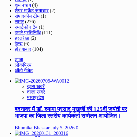
शुभ पंचांग
(4)
शेयर मार्केट समाचार
(2)
संपादकीय टीम
(1)
सागर
(276)
स्मार्टफोन टैब
(1)
हमारे प्रतिनिधि
(111)
हस्तरेखा
(2)
हेल्थ
(6)
होशंगाबाद
(104)
ताजा
लोकप्रिय
ऑटो गैजेट
ख़ास खबरें
ताज़ा खबरे
मध्यप्रदेश
बदनावर में डॉ. श्यामा प्रसाद मुखर्जी की 125वीं जयंती पर
भाजपा का जिला स्तरीय कार्यकर्ता सम्मेलन आयोजित।
Bhumika Bhaskar
July 5, 2026
0