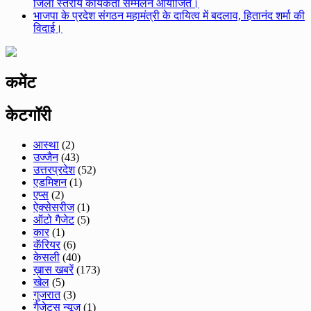
जिला स्तरीय कार्यकर्ता सम्मेलन आयोजित।
भाजपा के प्रदेश संगठन महामंत्री के दायित्व में बदलाव, हितानंद शर्मा की
विदाई।
कमेंट
केटगॉरी
आस्था
(2)
उज्जैन
(43)
उत्तरप्रदेश
(52)
एडमिशन
(1)
एप्स
(2)
ऐक्सेसरीज
(1)
ऑटो गैजेट
(5)
कार
(1)
कॅरियर
(6)
केसली
(40)
ख़ास खबरें
(173)
खेल
(5)
गुजरात
(3)
गैजेट्स न्यूज़
(1)