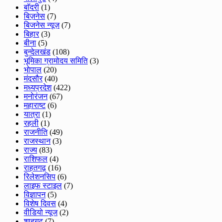
बाॅदरी
(1)
बिज़नेस
(7)
बिजनेस न्यूज़
(7)
बिहार
(3)
बीना
(5)
बुन्देलखंड
(108)
भूमिका ग्रामोदय समिति
(3)
भोपाल
(20)
मंदसौर
(40)
मध्यप्रदेश
(422)
मनोरंजन
(67)
महाराष्ट
(6)
यात्रा
(1)
रहली
(1)
राजनीति
(49)
राजस्थान
(3)
राज्य
(83)
राशिफल
(4)
राहतगढ़
(16)
रिलेशनसिप
(6)
लाइफ स्टाइल
(7)
विज्ञापन
(5)
विशेष दिवस
(4)
वीडियो न्यूज
(2)
शाहगढ़
(7)