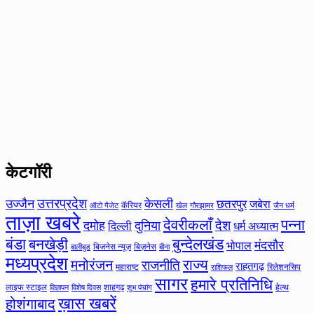
केटगॉरी
उत्तरप्रदेश
उज्जैन
केसली
छतरपुर
जबेरा
कॅरियर
ऑटो गैजेट
खेल
गौरझामर
जैन धर्म
ताज़ा खबरे
देवरीकलाँ
पन्ना
देश
दमोह
दुनिया
दिल्ली
धर्म अध्यात्म
बंडा
बनखेड़ी
बुन्देलखंड
मंदसौर
भोपाल
बिजनेस न्यूज़
बिज़नेस
बीना
बालीबुड
मध्यप्रदेश
मनोरंजन
राज्य
राजनीति
राहतगढ़
महाराष्ट
रिलेशनसिप
राशिफल
सागर
हमारे प्रतिनिधि
लाइफ स्टाइल
शाहगढ़
हेल्थ
विज्ञापन
विशेष दिवस
शुभ पंचांग
ख़ास खबरें
होशंगाबाद