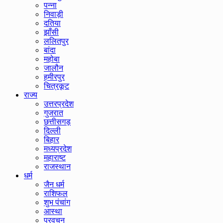
पन्ना
निवाड़ी
दतिया
झाँसी
ललितपुर
बांदा
महोबा
जालौन
हमीरपुर
चित्रकूट
राज्य
उत्तरप्रदेश
गुजरात
छत्तीसगड़
दिल्ली
बिहार
मध्यप्रदेश
महाराष्ट
राजस्थान
धर्म
जैन धर्म
राशिफल
शुभ पंचांग
आस्था
प्रवचन