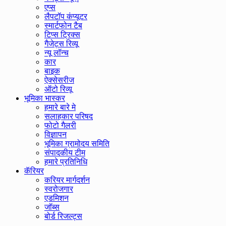
एप्स
लैपटॉप कंप्यूटर
स्मार्टफोन टैब
टिप्स ट्रिक्स
गैजेट्स रिव्यू
न्यू लॉन्च
कार
बाइक
ऐक्सेसरीज
ऑटो रिव्यू
भूमिका भास्कर
हमारे बारे मे
सलाहकार परिषद
फोटो गैलरी
विज्ञापन
भूमिका ग्रामोदय समिति
संपादकीय टीम
हमारे प्रतिनिधि
कॅरियर
करियर मार्गदर्शन
स्वरोजगार
एडमिशन
जॉब्स
बोर्ड रिजल्ट्स