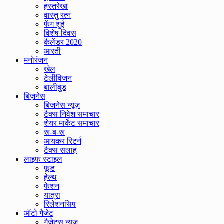
हस्तरेखा
वास्तु रत्न
फेंग शुई
विशेष दिवस
कैलेंडर 2020
आरती
मनोरंजन
खेल
टेलीविजन
बालीबुड
बिज़नेस
बिजनेस न्यूज़
टैक्स निवेश समाचार
शेयर मार्केट समाचार
रू-ब-रू
आयकर रिटर्न
टैक्स सलाह
लाइफ स्टाइल
फूड
हेल्थ
फेशन
यात्रा
रिलेशनसिप
ऑटो गैजेट
गैजेट्स न्यूज़