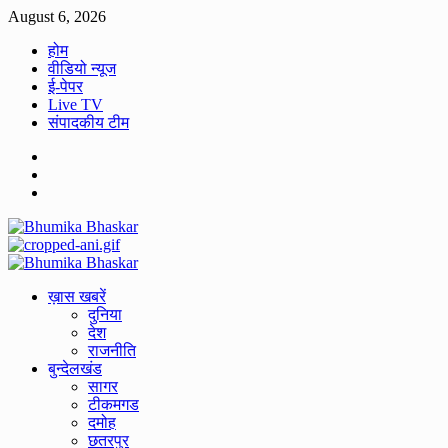
Skip
August 6, 2026
to
होम
content
वीडियो न्यूज
ई-पेपर
Live TV
संपादकीय टीम
Facebook
Twitter
Youtube
Primary
Menu
ख़ास खबरें
दुनिया
देश
राजनीति
बुन्देलखंड
सागर
टीकमगड
दमोह
छतरपुर