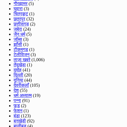
गौरझामर
(5)
घुवारा
(3)
चित्रकूट
(1)
छतरपुर
(32)
छत्तीसगड़
(2)
जबेरा
(24)
जैन धर्म
(5)
जॉब्स
(3)
झाँसी
(1)
टीकमगड
(1)
टेलीविजन
(3)
ताज़ा खबरे
(1,006)
तेंदूखेड़ा
(1)
दमोह
(41)
दिल्ली
(20)
दुनिया
(44)
देवरीकलाँ
(105)
देश
(55)
धर्म अध्यात्म
(19)
पन्ना
(91)
फूड
(2)
फेशन
(1)
बंडा
(123)
बनखेड़ी
(92)
बालीबुड
(4)