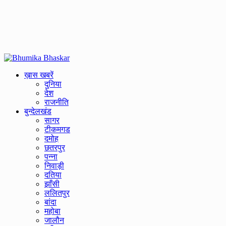
Primary
Menu
ख़ास खबरें
दुनिया
देश
राजनीति
बुन्देलखंड
सागर
टीकमगड
दमोह
छतरपुर
पन्ना
निवाड़ी
दतिया
झाँसी
ललितपुर
बांदा
महोबा
जालौन