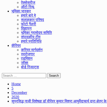
ऐक्सेसरीज
ऑटो रिव्यू
भूमिका भास्कर
हमारे बारे मे
सलाहकार परिषद
फोटो गैलरी
विज्ञापन
भूमिका ग्रामोदय समिति
संपादकीय टीम
हमारे प्रतिनिधि
कॅरियर
करियर मार्गदर्शन
स्वरोजगार
एडमिशन
जॉब्स
बोर्ड रिजल्ट्स
Search
for:
Home
5
December
2020
सुप्रसिद्ध नाड़ी विशेषज्ञ डॉ वीरेंद्र कुमार मिश्रा आयुर्वेदाचार्य द्वारा