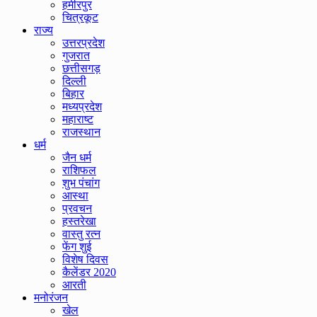
हमीरपुर
चित्रकूट
राज्य
उत्तरप्रदेश
गुजरात
छत्तीसगड़
दिल्ली
बिहार
मध्यप्रदेश
महाराष्ट
राजस्थान
धर्म
जैन धर्म
राशिफल
शुभ पंचांग
आस्था
प्रवचन
हस्तरेखा
वास्तु रत्न
फेंग शुई
विशेष दिवस
कैलेंडर 2020
आरती
मनोरंजन
खेल