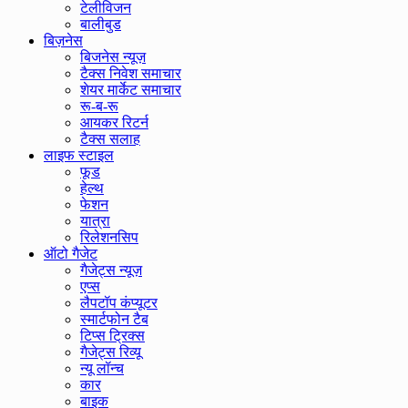
टेलीविजन
बालीबुड
बिज़नेस
बिजनेस न्यूज़
टैक्स निवेश समाचार
शेयर मार्केट समाचार
रू-ब-रू
आयकर रिटर्न
टैक्स सलाह
लाइफ स्टाइल
फूड
हेल्थ
फेशन
यात्रा
रिलेशनसिप
ऑटो गैजेट
गैजेट्स न्यूज़
एप्स
लैपटॉप कंप्यूटर
स्मार्टफोन टैब
टिप्स ट्रिक्स
गैजेट्स रिव्यू
न्यू लॉन्च
कार
बाइक