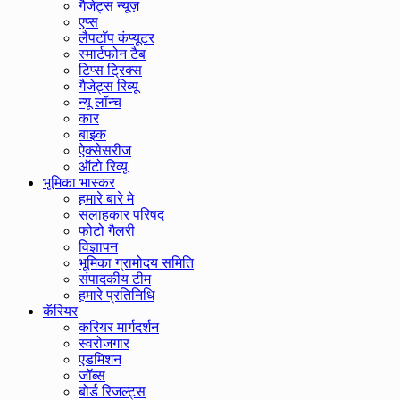
गैजेट्स न्यूज़
एप्स
लैपटॉप कंप्यूटर
स्मार्टफोन टैब
टिप्स ट्रिक्स
गैजेट्स रिव्यू
न्यू लॉन्च
कार
बाइक
ऐक्सेसरीज
ऑटो रिव्यू
भूमिका भास्कर
हमारे बारे मे
सलाहकार परिषद
फोटो गैलरी
विज्ञापन
भूमिका ग्रामोदय समिति
संपादकीय टीम
हमारे प्रतिनिधि
कॅरियर
करियर मार्गदर्शन
स्वरोजगार
एडमिशन
जॉब्स
बोर्ड रिजल्ट्स