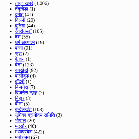
ताज़ा खबरे
(1,006)
तेंदूखेड़ा
(1)
दमोह
(41)
दिल्ली
(20)
दुनिया
(44)
देवरीकलाँ
(105)
देश
(55)
धर्म अध्यात्म
(19)
पन्ना
(91)
फूड
(2)
फेशन
(1)
बंडा
(123)
बनखेड़ी
(92)
बालीबुड
(4)
बाॅदरी
(1)
बिज़नेस
(7)
बिजनेस न्यूज़
(7)
बिहार
(3)
बीना
(5)
बुन्देलखंड
(108)
भूमिका ग्रामोदय समिति
(3)
भोपाल
(20)
मंदसौर
(40)
मध्यप्रदेश
(422)
मनोरंजन
(67)