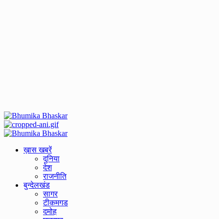
Primary
Menu
ख़ास खबरें
दुनिया
देश
राजनीति
बुन्देलखंड
सागर
टीकमगड
दमोह