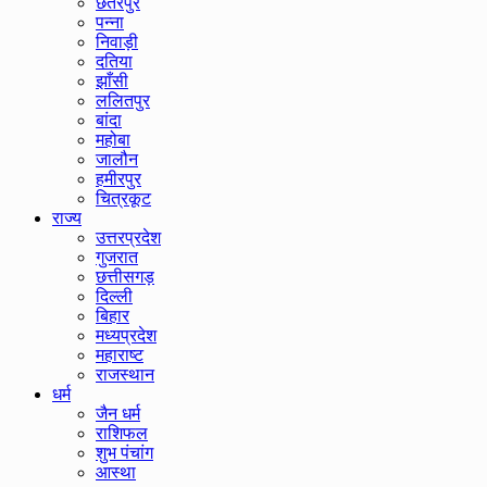
छतरपुर
पन्ना
निवाड़ी
दतिया
झाँसी
ललितपुर
बांदा
महोबा
जालौन
हमीरपुर
चित्रकूट
राज्य
उत्तरप्रदेश
गुजरात
छत्तीसगड़
दिल्ली
बिहार
मध्यप्रदेश
महाराष्ट
राजस्थान
धर्म
जैन धर्म
राशिफल
शुभ पंचांग
आस्था