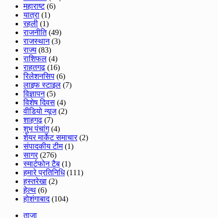
महाराष्ट
(6)
यात्रा
(1)
रहली
(1)
राजनीति
(49)
राजस्थान
(3)
राज्य
(83)
राशिफल
(4)
राहतगढ़
(16)
रिलेशनसिप
(6)
लाइफ स्टाइल
(7)
विज्ञापन
(5)
विशेष दिवस
(4)
वीडियो न्यूज
(2)
शाहगढ़
(7)
शुभ पंचांग
(4)
शेयर मार्केट समाचार
(2)
संपादकीय टीम
(1)
सागर
(276)
स्मार्टफोन टैब
(1)
हमारे प्रतिनिधि
(111)
हस्तरेखा
(2)
हेल्थ
(6)
होशंगाबाद
(104)
ताजा