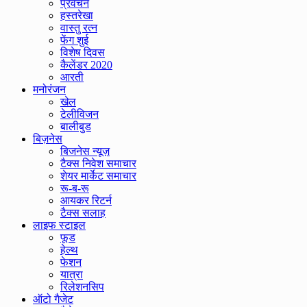
प्रवचन
हस्तरेखा
वास्तु रत्न
फेंग शुई
विशेष दिवस
कैलेंडर 2020
आरती
मनोरंजन
खेल
टेलीविजन
बालीबुड
बिज़नेस
बिजनेस न्यूज़
टैक्स निवेश समाचार
शेयर मार्केट समाचार
रू-ब-रू
आयकर रिटर्न
टैक्स सलाह
लाइफ स्टाइल
फूड
हेल्थ
फेशन
यात्रा
रिलेशनसिप
ऑटो गैजेट