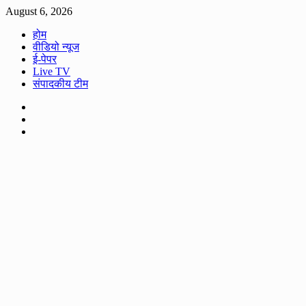
Skip
August 6, 2026
to
होम
content
वीडियो न्यूज
ई-पेपर
Live TV
संपादकीय टीम
Facebook
Twitter
Youtube