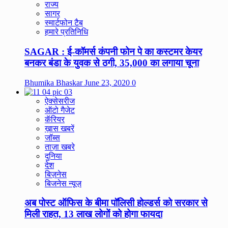
राज्य
सागर
स्मार्टफोन टैब
हमारे प्रतिनिधि
SAGAR : ई-कॉमर्स कंपनी फोन पे का कस्टमर केयर
बनकर बंडा के युवक से ठगी, 35,000 का लगाया चूना
Bhumika Bhaskar
June 23, 2020
0
ऐक्सेसरीज
ऑटो गैजेट
कॅरियर
ख़ास खबरें
जॉब्स
ताज़ा खबरे
दुनिया
देश
बिज़नेस
बिजनेस न्यूज़
अब पोस्ट ऑफिस के बीमा पॉलिसी होल्डर्स को सरकार से
मिली राहत, 13 लाख लोगों को होगा फायदा