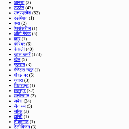
आस्था
(2)
उज्जैन
(43)
उत्तरप्रदेश
(52)
एडमिशन
(1)
एप्स
(2)
ऐक्सेसरीज
(1)
ऑटो गैजेट
(5)
कार
(1)
कॅरियर
(6)
केसली
(40)
ख़ास खबरें
(173)
खेल
(5)
गुजरात
(3)
गैजेट्स न्यूज़
(1)
गौरझामर
(5)
घुवारा
(3)
चित्रकूट
(1)
छतरपुर
(32)
छत्तीसगड़
(2)
जबेरा
(24)
जैन धर्म
(5)
जॉब्स
(3)
झाँसी
(1)
टीकमगड
(1)
टेलीविजन
(3)