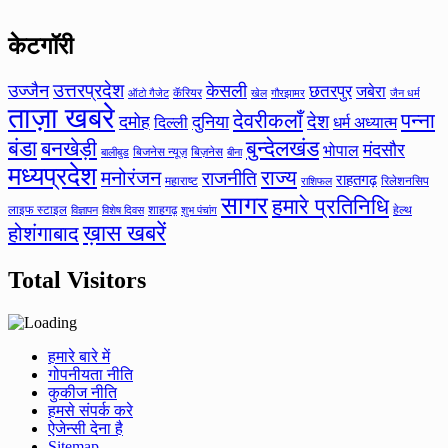
केटगॉरी
उत्तरप्रदेश
उज्जैन
केसली
छतरपुर
जबेरा
कॅरियर
ऑटो गैजेट
खेल
गौरझामर
जैन धर्म
ताज़ा खबरे
देवरीकलाँ
पन्ना
देश
दमोह
दुनिया
दिल्ली
धर्म अध्यात्म
बंडा
बनखेड़ी
बुन्देलखंड
मंदसौर
भोपाल
बिजनेस न्यूज़
बिज़नेस
बीना
बालीबुड
मध्यप्रदेश
मनोरंजन
राज्य
राजनीति
राहतगढ़
महाराष्ट
रिलेशनसिप
राशिफल
सागर
हमारे प्रतिनिधि
लाइफ स्टाइल
शाहगढ़
हेल्थ
विज्ञापन
विशेष दिवस
शुभ पंचांग
ख़ास खबरें
होशंगाबाद
Total Visitors
हमारे बारे में
गोपनीयता नीति
कुकीज नीति
हमसे संपर्क करे
ऐजेन्सी देना है
Sitemap