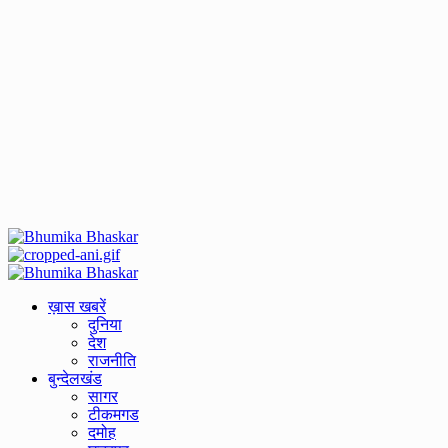
Primary
Menu
ख़ास खबरें
दुनिया
देश
राजनीति
बुन्देलखंड
सागर
टीकमगड
दमोह