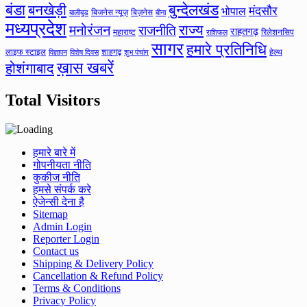
बंडा
बनखेड़ी
बुन्देलखंड
मंदसौर
भोपाल
बिजनेस न्यूज़
बिज़नेस
बीना
बालीबुड
मध्यप्रदेश
मनोरंजन
राज्य
राजनीति
राहतगढ़
महाराष्ट
रिलेशनसिप
राशिफल
सागर
हमारे प्रतिनिधि
लाइफ स्टाइल
शाहगढ़
हेल्थ
विज्ञापन
विशेष दिवस
शुभ पंचांग
ख़ास खबरें
होशंगाबाद
Total Visitors
हमारे बारे में
गोपनीयता नीति
कुकीज नीति
हमसे संपर्क करे
ऐजेन्सी देना है
Sitemap
Admin Login
Reporter Login
Contact us
Shipping & Delivery Policy
Cancellation & Refund Policy
Terms & Conditions
Privacy Policy