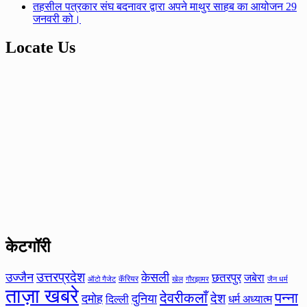
तहसील पत्रकार संघ बदनावर द्वारा अपने माथुर साहब का आयोजन 29
जनवरी को।
Locate Us
केटगॉरी
उत्तरप्रदेश
उज्जैन
केसली
छतरपुर
जबेरा
कॅरियर
ऑटो गैजेट
खेल
गौरझामर
जैन धर्म
ताज़ा खबरे
देवरीकलाँ
पन्ना
देश
दमोह
दुनिया
दिल्ली
धर्म अध्यात्म