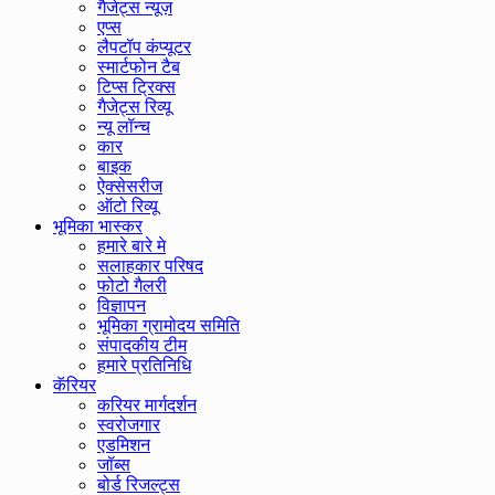
गैजेट्स न्यूज़
एप्स
लैपटॉप कंप्यूटर
स्मार्टफोन टैब
टिप्स ट्रिक्स
गैजेट्स रिव्यू
न्यू लॉन्च
कार
बाइक
ऐक्सेसरीज
ऑटो रिव्यू
भूमिका भास्कर
हमारे बारे मे
सलाहकार परिषद
फोटो गैलरी
विज्ञापन
भूमिका ग्रामोदय समिति
संपादकीय टीम
हमारे प्रतिनिधि
कॅरियर
करियर मार्गदर्शन
स्वरोजगार
एडमिशन
जॉब्स
बोर्ड रिजल्ट्स