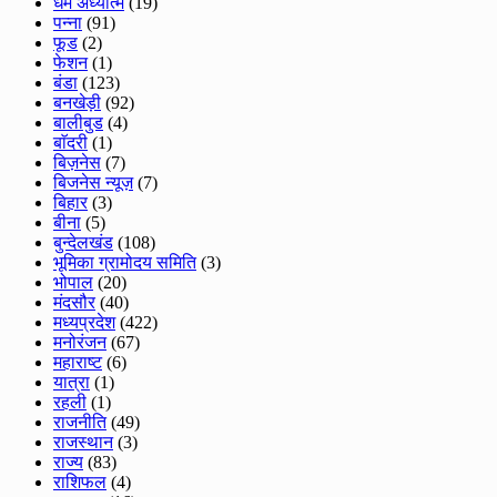
धर्म अध्यात्म
(19)
पन्ना
(91)
फूड
(2)
फेशन
(1)
बंडा
(123)
बनखेड़ी
(92)
बालीबुड
(4)
बाॅदरी
(1)
बिज़नेस
(7)
बिजनेस न्यूज़
(7)
बिहार
(3)
बीना
(5)
बुन्देलखंड
(108)
भूमिका ग्रामोदय समिति
(3)
भोपाल
(20)
मंदसौर
(40)
मध्यप्रदेश
(422)
मनोरंजन
(67)
महाराष्ट
(6)
यात्रा
(1)
रहली
(1)
राजनीति
(49)
राजस्थान
(3)
राज्य
(83)
राशिफल
(4)