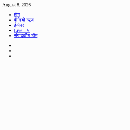
Skip
August 8, 2026
to
होम
content
वीडियो न्यूज
ई-पेपर
Live TV
संपादकीय टीम
Facebook
Twitter
Youtube