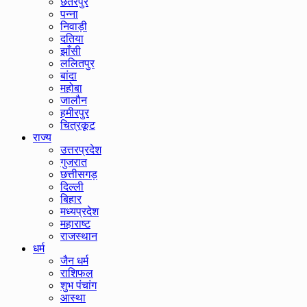
छतरपुर
पन्ना
निवाड़ी
दतिया
झाँसी
ललितपुर
बांदा
महोबा
जालौन
हमीरपुर
चित्रकूट
राज्य
उत्तरप्रदेश
गुजरात
छत्तीसगड़
दिल्ली
बिहार
मध्यप्रदेश
महाराष्ट
राजस्थान
धर्म
जैन धर्म
राशिफल
शुभ पंचांग
आस्था