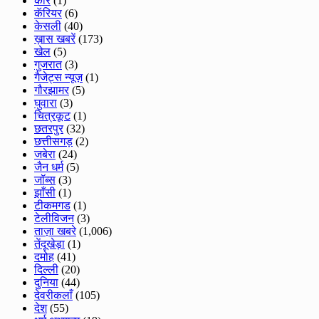
कार
(1)
कॅरियर
(6)
केसली
(40)
ख़ास खबरें
(173)
खेल
(5)
गुजरात
(3)
गैजेट्स न्यूज़
(1)
गौरझामर
(5)
घुवारा
(3)
चित्रकूट
(1)
छतरपुर
(32)
छत्तीसगड़
(2)
जबेरा
(24)
जैन धर्म
(5)
जॉब्स
(3)
झाँसी
(1)
टीकमगड
(1)
टेलीविजन
(3)
ताज़ा खबरे
(1,006)
तेंदूखेड़ा
(1)
दमोह
(41)
दिल्ली
(20)
दुनिया
(44)
देवरीकलाँ
(105)
देश
(55)