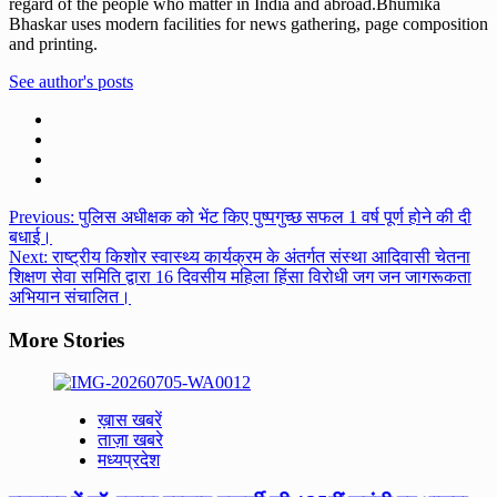
regard of the people who matter in India and abroad.Bhumika
Bhaskar uses modern facilities for news gathering, page composition
and printing.
See author's posts
Post
Previous:
पुलिस अधीक्षक को भेंट किए पुष्पगुच्छ सफल 1 वर्ष पूर्ण होने की दी
बधाई।
navigation
Next:
राष्ट्रीय किशोर स्वास्थ्य कार्यक्रम के अंतर्गत संस्था आदिवासी चेतना
शिक्षण सेवा समिति द्वारा 16 दिवसीय महिला हिंसा विरोधी जग जन जागरूकता
अभियान संचालित।
More Stories
ख़ास खबरें
ताज़ा खबरे
मध्यप्रदेश