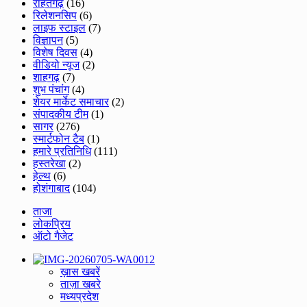
राहतगढ़
(16)
रिलेशनसिप
(6)
लाइफ स्टाइल
(7)
विज्ञापन
(5)
विशेष दिवस
(4)
वीडियो न्यूज
(2)
शाहगढ़
(7)
शुभ पंचांग
(4)
शेयर मार्केट समाचार
(2)
संपादकीय टीम
(1)
सागर
(276)
स्मार्टफोन टैब
(1)
हमारे प्रतिनिधि
(111)
हस्तरेखा
(2)
हेल्थ
(6)
होशंगाबाद
(104)
ताजा
लोकप्रिय
ऑटो गैजेट
ख़ास खबरें
ताज़ा खबरे
मध्यप्रदेश