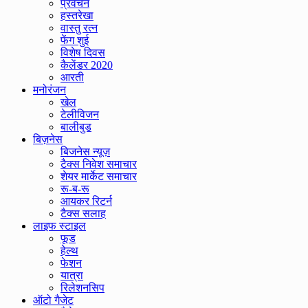
प्रवचन
हस्तरेखा
वास्तु रत्न
फेंग शुई
विशेष दिवस
कैलेंडर 2020
आरती
मनोरंजन
खेल
टेलीविजन
बालीबुड
बिज़नेस
बिजनेस न्यूज़
टैक्स निवेश समाचार
शेयर मार्केट समाचार
रू-ब-रू
आयकर रिटर्न
टैक्स सलाह
लाइफ स्टाइल
फूड
हेल्थ
फेशन
यात्रा
रिलेशनसिप
ऑटो गैजेट