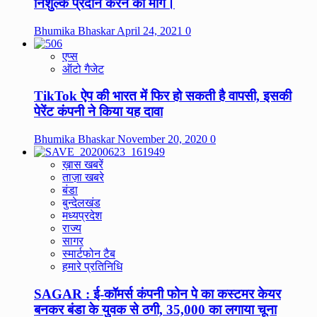
निशुल्क प्रदान करने की मांग।
Bhumika Bhaskar
April 24, 2021
0
एप्स
ऑटो गैजेट
TikTok ऐप की भारत में फिर हो सकती है वापसी, इसकी
पेरेंट कंपनी ने किया यह दावा
Bhumika Bhaskar
November 20, 2020
0
ख़ास खबरें
ताज़ा खबरे
बंडा
बुन्देलखंड
मध्यप्रदेश
राज्य
सागर
स्मार्टफोन टैब
हमारे प्रतिनिधि
SAGAR : ई-कॉमर्स कंपनी फोन पे का कस्टमर केयर
बनकर बंडा के युवक से ठगी, 35,000 का लगाया चूना