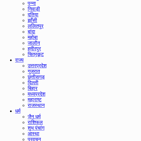
पन्ना
निवाड़ी
दतिया
झाँसी
ललितपुर
बांदा
महोबा
जालौन
हमीरपुर
चित्रकूट
राज्य
उत्तरप्रदेश
गुजरात
छत्तीसगड़
दिल्ली
बिहार
मध्यप्रदेश
महाराष्ट
राजस्थान
धर्म
जैन धर्म
राशिफल
शुभ पंचांग
आस्था
प्रवचन