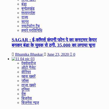
बंडा
बुन्देलखंड
मध्यप्रदेश
राज्य
सागर
स्मार्टफोन टैब
हमारे प्रतिनिधि
SAGAR : ई-कॉमर्स कंपनी फोन पे का कस्टमर केयर
बनकर बंडा के युवक से ठगी, 35,000 का लगाया चूना
Bhumika Bhaskar
June 23, 2020
0
ऐक्सेसरीज
ऑटो गैजेट
कॅरियर
ख़ास खबरें
जॉब्स
ताज़ा खबरे
दुनिया
देश
बिज़नेस
बिजनेस न्यूज़