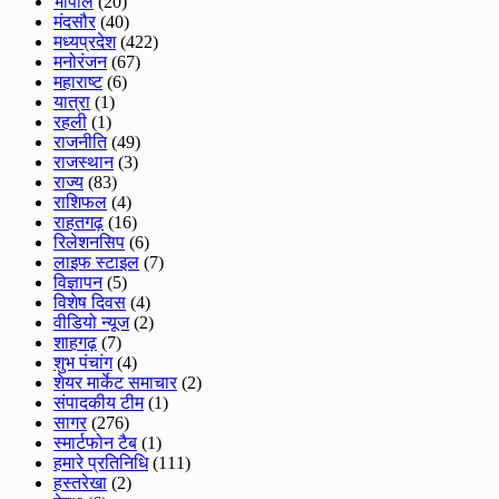
भोपाल
(20)
मंदसौर
(40)
मध्यप्रदेश
(422)
मनोरंजन
(67)
महाराष्ट
(6)
यात्रा
(1)
रहली
(1)
राजनीति
(49)
राजस्थान
(3)
राज्य
(83)
राशिफल
(4)
राहतगढ़
(16)
रिलेशनसिप
(6)
लाइफ स्टाइल
(7)
विज्ञापन
(5)
विशेष दिवस
(4)
वीडियो न्यूज
(2)
शाहगढ़
(7)
शुभ पंचांग
(4)
शेयर मार्केट समाचार
(2)
संपादकीय टीम
(1)
सागर
(276)
स्मार्टफोन टैब
(1)
हमारे प्रतिनिधि
(111)
हस्तरेखा
(2)