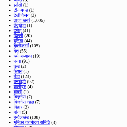
झाँसी
(1)
टीकमगड
(1)
टेलीविजन
(3)
ताज़ा खबरे
(1,006)
तेंदूखेड़ा
(1)
दमोह
(41)
दिल्ली
(20)
दुनिया
(44)
देवरीकलाँ
(105)
देश
(55)
धर्म अध्यात्म
(19)
पन्ना
(91)
फूड
(2)
फेशन
(1)
बंडा
(123)
बनखेड़ी
(92)
बालीबुड
(4)
बाॅदरी
(1)
बिज़नेस
(7)
बिजनेस न्यूज़
(7)
बिहार
(3)
बीना
(5)
बुन्देलखंड
(108)
भूमिका ग्रामोदय समिति
(3)