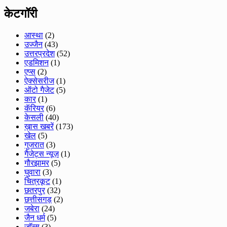
केटगॉरी
आस्था
(2)
उज्जैन
(43)
उत्तरप्रदेश
(52)
एडमिशन
(1)
एप्स
(2)
ऐक्सेसरीज
(1)
ऑटो गैजेट
(5)
कार
(1)
कॅरियर
(6)
केसली
(40)
ख़ास खबरें
(173)
खेल
(5)
गुजरात
(3)
गैजेट्स न्यूज़
(1)
गौरझामर
(5)
घुवारा
(3)
चित्रकूट
(1)
छतरपुर
(32)
छत्तीसगड़
(2)
जबेरा
(24)
जैन धर्म
(5)
जॉब्स
(3)