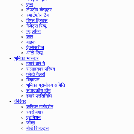
एप्स
लैपटॉप कंप्यूटर
स्मार्टफोन टैब
टिप्स ट्रिक्स
गैजेट्स रिव्यू
न्यू लॉन्च
कार
बाइक
ऐक्सेसरीज
ऑटो रिव्यू
भूमिका भास्कर
हमारे बारे मे
सलाहकार परिषद
फोटो गैलरी
विज्ञापन
भूमिका ग्रामोदय समिति
संपादकीय टीम
हमारे प्रतिनिधि
कॅरियर
करियर मार्गदर्शन
स्वरोजगार
एडमिशन
जॉब्स
बोर्ड रिजल्ट्स