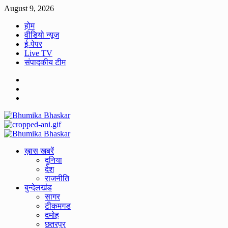
Skip
August 9, 2026
to
होम
content
वीडियो न्यूज
ई-पेपर
Live TV
संपादकीय टीम
Facebook
Twitter
Youtube
Primary
Menu
ख़ास खबरें
दुनिया
देश
राजनीति
बुन्देलखंड
सागर
टीकमगड
दमोह
छतरपुर