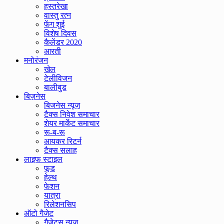
हस्तरेखा
वास्तु रत्न
फेंग शुई
विशेष दिवस
कैलेंडर 2020
आरती
मनोरंजन
खेल
टेलीविजन
बालीबुड
बिज़नेस
बिजनेस न्यूज़
टैक्स निवेश समाचार
शेयर मार्केट समाचार
रू-ब-रू
आयकर रिटर्न
टैक्स सलाह
लाइफ स्टाइल
फूड
हेल्थ
फेशन
यात्रा
रिलेशनसिप
ऑटो गैजेट
गैजेट्स न्यूज़