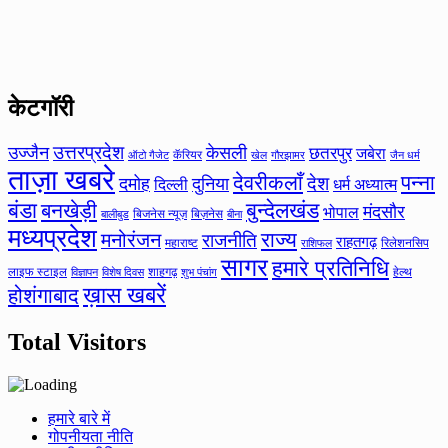
केटगॉरी
उत्तरप्रदेश
उज्जैन
केसली
छतरपुर
जबेरा
कॅरियर
ऑटो गैजेट
खेल
गौरझामर
जैन धर्म
ताज़ा खबरे
देवरीकलाँ
पन्ना
देश
दमोह
दुनिया
दिल्ली
धर्म अध्यात्म
बंडा
बनखेड़ी
बुन्देलखंड
मंदसौर
भोपाल
बिजनेस न्यूज़
बिज़नेस
बीना
बालीबुड
मध्यप्रदेश
मनोरंजन
राज्य
राजनीति
राहतगढ़
महाराष्ट
रिलेशनसिप
राशिफल
सागर
हमारे प्रतिनिधि
लाइफ स्टाइल
शाहगढ़
हेल्थ
विज्ञापन
विशेष दिवस
शुभ पंचांग
ख़ास खबरें
होशंगाबाद
Total Visitors
हमारे बारे में
गोपनीयता नीति