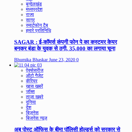
बुन्देलखंड
मध्यप्रदेश
राज्य
सागर
स्मार्टफोन टैब
हमारे प्रतिनिधि
SAGAR : ई-कॉमर्स कंपनी फोन पे का कस्टमर केयर
बनकर बंडा के युवक से ठगी, 35,000 का लगाया चूना
Bhumika Bhaskar
June 23, 2020
0
ऐक्सेसरीज
ऑटो गैजेट
कॅरियर
ख़ास खबरें
जॉब्स
ताज़ा खबरे
दुनिया
देश
बिज़नेस
बिजनेस न्यूज़
अब पोस्ट ऑफिस के बीमा पॉलिसी होल्डर्स को सरकार से