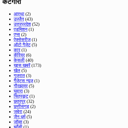
केटगॉरी
आस्था
(2)
उज्जैन
(43)
उत्तरप्रदेश
(52)
एडमिशन
(1)
एप्स
(2)
ऐक्सेसरीज
(1)
ऑटो गैजेट
(5)
कार
(1)
कॅरियर
(6)
केसली
(40)
ख़ास खबरें
(173)
खेल
(5)
गुजरात
(3)
गैजेट्स न्यूज़
(1)
गौरझामर
(5)
घुवारा
(3)
चित्रकूट
(1)
छतरपुर
(32)
छत्तीसगड़
(2)
जबेरा
(24)
जैन धर्म
(5)
जॉब्स
(3)
झाँसी
(1)