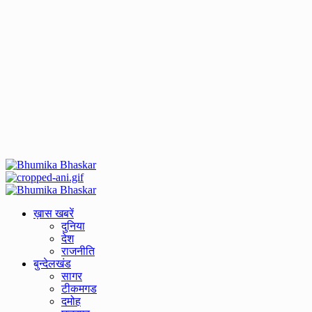
Primary
Menu
ख़ास खबरें
दुनिया
देश
राजनीति
बुन्देलखंड
सागर
टीकमगड
दमोह