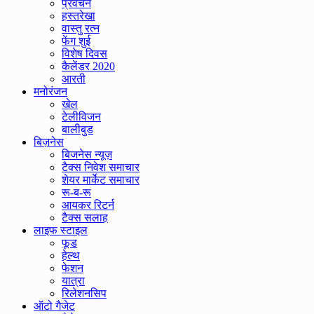
प्रवचन
हस्तरेखा
वास्तु रत्न
फेंग शुई
विशेष दिवस
कैलेंडर 2020
आरती
मनोरंजन
खेल
टेलीविजन
बालीबुड
बिज़नेस
बिजनेस न्यूज़
टैक्स निवेश समाचार
शेयर मार्केट समाचार
रू-ब-रू
आयकर रिटर्न
टैक्स सलाह
लाइफ स्टाइल
फूड
हेल्थ
फेशन
यात्रा
रिलेशनसिप
ऑटो गैजेट