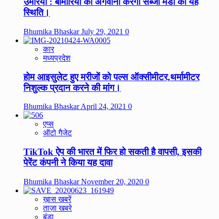
उमरिया : बीमारियों की अगवानी करेगी सब्जी मंडी की यह
स्थिति।
Bhumika Bhaskar
July 29, 2021
0
कार
मध्यप्रदेश
होम आइसुलेट हुए मरीजों को पल्स ऑक्सीमीटर,थर्मामीटर
निशुल्क प्रदान करने की मांग।
Bhumika Bhaskar
April 24, 2021
0
एप्स
ऑटो गैजेट
TikTok ऐप की भारत में फिर हो सकती है वापसी, इसकी
पेरेंट कंपनी ने किया यह दावा
Bhumika Bhaskar
November 20, 2020
0
ख़ास खबरें
ताज़ा खबरे
बंडा