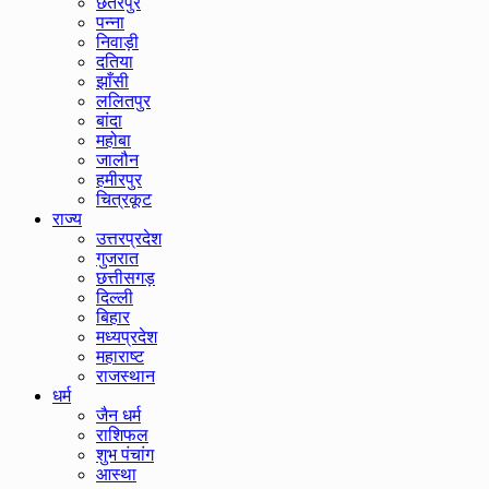
छतरपुर
पन्ना
निवाड़ी
दतिया
झाँसी
ललितपुर
बांदा
महोबा
जालौन
हमीरपुर
चित्रकूट
राज्य
उत्तरप्रदेश
गुजरात
छत्तीसगड़
दिल्ली
बिहार
मध्यप्रदेश
महाराष्ट
राजस्थान
धर्म
जैन धर्म
राशिफल
शुभ पंचांग
आस्था