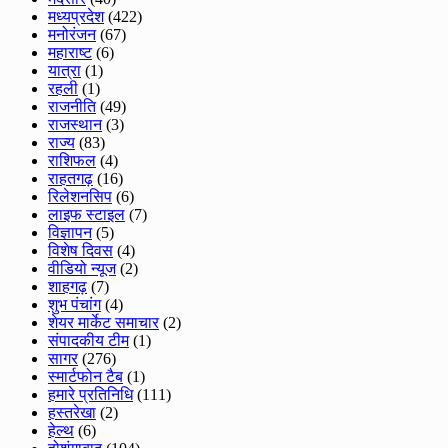
मध्यप्रदेश
(422)
मनोरंजन
(67)
महाराष्ट
(6)
यात्रा
(1)
रहली
(1)
राजनीति
(49)
राजस्थान
(3)
राज्य
(83)
राशिफल
(4)
राहतगढ़
(16)
रिलेशनसिप
(6)
लाइफ स्टाइल
(7)
विज्ञापन
(5)
विशेष दिवस
(4)
वीडियो न्यूज
(2)
शाहगढ़
(7)
शुभ पंचांग
(4)
शेयर मार्केट समाचार
(2)
संपादकीय टीम
(1)
सागर
(276)
स्मार्टफोन टैब
(1)
हमारे प्रतिनिधि
(111)
हस्तरेखा
(2)
हेल्थ
(6)