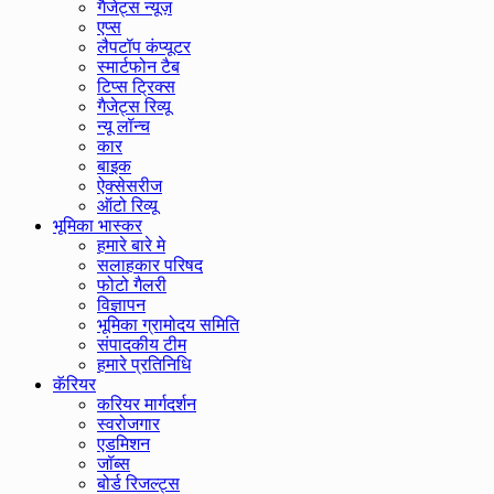
गैजेट्स न्यूज़
एप्स
लैपटॉप कंप्यूटर
स्मार्टफोन टैब
टिप्स ट्रिक्स
गैजेट्स रिव्यू
न्यू लॉन्च
कार
बाइक
ऐक्सेसरीज
ऑटो रिव्यू
भूमिका भास्कर
हमारे बारे मे
सलाहकार परिषद
फोटो गैलरी
विज्ञापन
भूमिका ग्रामोदय समिति
संपादकीय टीम
हमारे प्रतिनिधि
कॅरियर
करियर मार्गदर्शन
स्वरोजगार
एडमिशन
जॉब्स
बोर्ड रिजल्ट्स