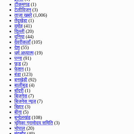
टीकमगड
(1)
टेलीविजन
(3)
ताज़ा खबरे
(1,006)
तेंदूखेड़ा
(1)
दमोह
(41)
दिल्ली
(20)
दुनिया
(44)
देवरीकलाँ
(105)
देश
(55)
धर्म अध्यात्म
(19)
पन्ना
(91)
फूड
(2)
फेशन
(1)
बंडा
(123)
बनखेड़ी
(92)
बालीबुड
(4)
बाॅदरी
(1)
बिज़नेस
(7)
बिजनेस न्यूज़
(7)
बिहार
(3)
बीना
(5)
बुन्देलखंड
(108)
भूमिका ग्रामोदय समिति
(3)
भोपाल
(20)
मंदसौर
(40)