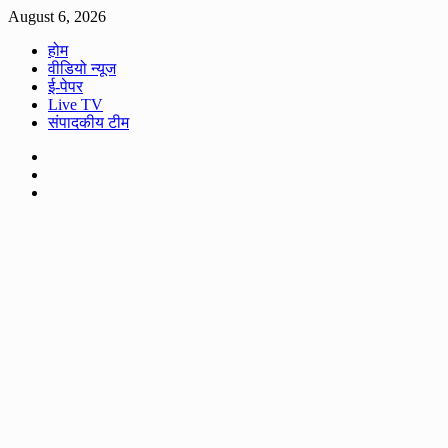
Skip
August 6, 2026
to
होम
content
वीडियो न्यूज
ई-पेपर
Live TV
संपादकीय टीम
Facebook
Twitter
Youtube