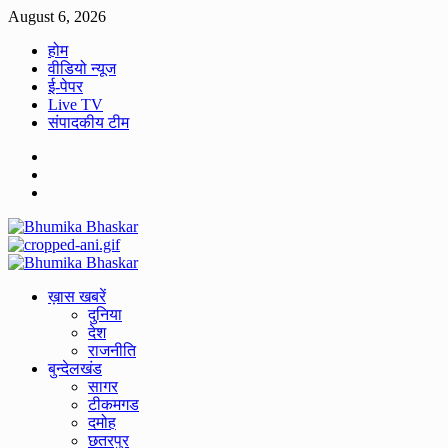
Skip
August 6, 2026
to
होम
content
वीडियो न्यूज
ई-पेपर
Live TV
संपादकीय टीम
Facebook
Twitter
Youtube
Primary
Menu
ख़ास खबरें
दुनिया
देश
राजनीति
बुन्देलखंड
सागर
टीकमगड
दमोह
छतरपुर