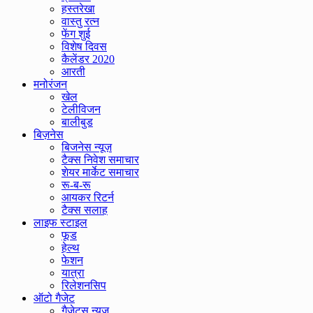
हस्तरेखा
वास्तु रत्न
फेंग शुई
विशेष दिवस
कैलेंडर 2020
आरती
मनोरंजन
खेल
टेलीविजन
बालीबुड
बिज़नेस
बिजनेस न्यूज़
टैक्स निवेश समाचार
शेयर मार्केट समाचार
रू-ब-रू
आयकर रिटर्न
टैक्स सलाह
लाइफ स्टाइल
फूड
हेल्थ
फेशन
यात्रा
रिलेशनसिप
ऑटो गैजेट
गैजेट्स न्यूज़