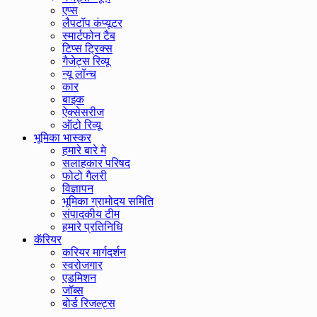
एप्स
लैपटॉप कंप्यूटर
स्मार्टफोन टैब
टिप्स ट्रिक्स
गैजेट्स रिव्यू
न्यू लॉन्च
कार
बाइक
ऐक्सेसरीज
ऑटो रिव्यू
भूमिका भास्कर
हमारे बारे मे
सलाहकार परिषद
फोटो गैलरी
विज्ञापन
भूमिका ग्रामोदय समिति
संपादकीय टीम
हमारे प्रतिनिधि
कॅरियर
करियर मार्गदर्शन
स्वरोजगार
एडमिशन
जॉब्स
बोर्ड रिजल्ट्स