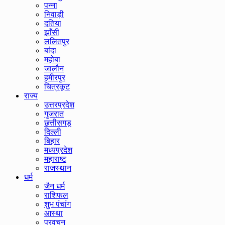
पन्ना
निवाड़ी
दतिया
झाँसी
ललितपुर
बांदा
महोबा
जालौन
हमीरपुर
चित्रकूट
राज्य
उत्तरप्रदेश
गुजरात
छत्तीसगड़
दिल्ली
बिहार
मध्यप्रदेश
महाराष्ट
राजस्थान
धर्म
जैन धर्म
राशिफल
शुभ पंचांग
आस्था
प्रवचन