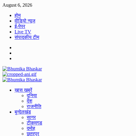
Skip
August 6, 2026
to
होम
content
वीडियो न्यूज
ई-पेपर
Live TV
संपादकीय टीम
Facebook
Twitter
Youtube
Primary
Menu
ख़ास खबरें
दुनिया
देश
राजनीति
बुन्देलखंड
सागर
टीकमगड
दमोह
छतरपुर