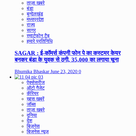
ताज़ा खबरे
बंडा
बुन्देलखंड
मध्यप्रदेश
राज्य
सागर
स्मार्टफोन टैब
हमारे प्रतिनिधि
SAGAR : ई-कॉमर्स कंपनी फोन पे का कस्टमर केयर
बनकर बंडा के युवक से ठगी, 35,000 का लगाया चूना
Bhumika Bhaskar
June 23, 2020
0
ऐक्सेसरीज
ऑटो गैजेट
कॅरियर
ख़ास खबरें
जॉब्स
ताज़ा खबरे
दुनिया
देश
बिज़नेस
बिजनेस न्यूज़