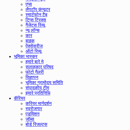
एप्स
लैपटॉप कंप्यूटर
स्मार्टफोन टैब
टिप्स ट्रिक्स
गैजेट्स रिव्यू
न्यू लॉन्च
कार
बाइक
ऐक्सेसरीज
ऑटो रिव्यू
भूमिका भास्कर
हमारे बारे मे
सलाहकार परिषद
फोटो गैलरी
विज्ञापन
भूमिका ग्रामोदय समिति
संपादकीय टीम
हमारे प्रतिनिधि
कॅरियर
करियर मार्गदर्शन
स्वरोजगार
एडमिशन
जॉब्स
बोर्ड रिजल्ट्स