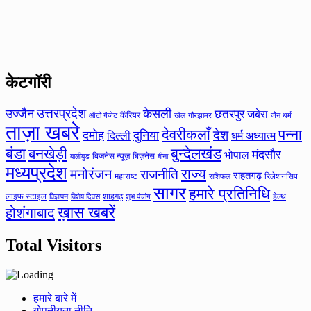
केटगॉरी
उत्तरप्रदेश
उज्जैन
केसली
छतरपुर
जबेरा
कॅरियर
ऑटो गैजेट
खेल
गौरझामर
जैन धर्म
ताज़ा खबरे
देवरीकलाँ
पन्ना
देश
दमोह
दुनिया
दिल्ली
धर्म अध्यात्म
बंडा
बनखेड़ी
बुन्देलखंड
मंदसौर
भोपाल
बिजनेस न्यूज़
बिज़नेस
बीना
बालीबुड
मध्यप्रदेश
मनोरंजन
राज्य
राजनीति
राहतगढ़
महाराष्ट
रिलेशनसिप
राशिफल
सागर
हमारे प्रतिनिधि
लाइफ स्टाइल
शाहगढ़
हेल्थ
विज्ञापन
विशेष दिवस
शुभ पंचांग
ख़ास खबरें
होशंगाबाद
Total Visitors
हमारे बारे में
गोपनीयता नीति