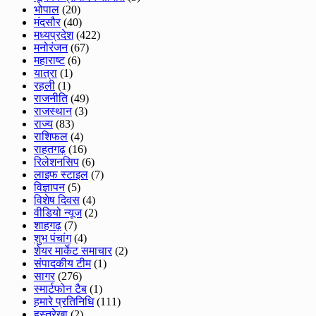
भोपाल
(20)
मंदसौर
(40)
मध्यप्रदेश
(422)
मनोरंजन
(67)
महाराष्ट
(6)
यात्रा
(1)
रहली
(1)
राजनीति
(49)
राजस्थान
(3)
राज्य
(83)
राशिफल
(4)
राहतगढ़
(16)
रिलेशनसिप
(6)
लाइफ स्टाइल
(7)
विज्ञापन
(5)
विशेष दिवस
(4)
वीडियो न्यूज
(2)
शाहगढ़
(7)
शुभ पंचांग
(4)
शेयर मार्केट समाचार
(2)
संपादकीय टीम
(1)
सागर
(276)
स्मार्टफोन टैब
(1)
हमारे प्रतिनिधि
(111)
हस्तरेखा
(2)