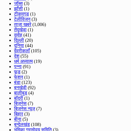
जॉब्स
(3)
झाँसी
(1)
टीकमगड
(1)
टेलीविजन
(3)
ताज़ा खबरे
(1,006)
तेंदूखेड़ा
(1)
दमोह
(41)
दिल्ली
(20)
दुनिया
(44)
देवरीकलाँ
(105)
देश
(55)
धर्म अध्यात्म
(19)
पन्ना
(91)
फूड
(2)
फेशन
(1)
बंडा
(123)
बनखेड़ी
(92)
बालीबुड
(4)
बाॅदरी
(1)
बिज़नेस
(7)
बिजनेस न्यूज़
(7)
बिहार
(3)
बीना
(5)
बुन्देलखंड
(108)
भूमिका ग्रामोदय समिति
(3)