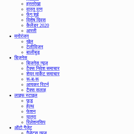
हस्तरेखा
वास्तु रत्न
फेंग शुई
विशेष दिवस
कैलेंडर 2020
आरती
मनोरंजन
खेल
टेलीविजन
बालीबुड
बिज़नेस
बिजनेस न्यूज़
टैक्स निवेश समाचार
शेयर मार्केट समाचार
रू-ब-रू
आयकर रिटर्न
टैक्स सलाह
लाइफ स्टाइल
फूड
हेल्थ
फेशन
यात्रा
रिलेशनसिप
ऑटो गैजेट
गैजेट्स न्यूज़