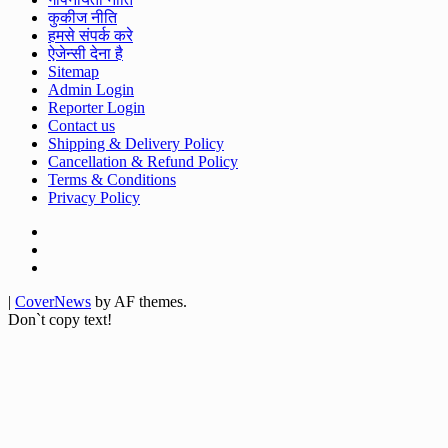
कुकीज नीति
हमसे संपर्क करे
ऐजेन्सी देना है
Sitemap
Admin Login
Reporter Login
Contact us
Shipping & Delivery Policy
Cancellation & Refund Policy
Terms & Conditions
Privacy Policy
Facebook
Twitter
Youtube
|
CoverNews
by AF themes.
Don`t copy text!