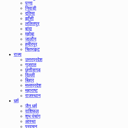
पन्ना
निवाड़ी
दतिया
झाँसी
ललितपुर
बांदा
महोबा
जालौन
हमीरपुर
चित्रकूट
राज्य
उत्तरप्रदेश
गुजरात
छत्तीसगड़
दिल्ली
बिहार
मध्यप्रदेश
महाराष्ट
राजस्थान
धर्म
जैन धर्म
राशिफल
शुभ पंचांग
आस्था
प्रवचन