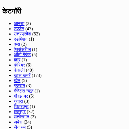
केटगॉरी
आस्था
(2)
उज्जैन
(43)
उत्तरप्रदेश
(52)
एडमिशन
(1)
एप्स
(2)
ऐक्सेसरीज
(1)
ऑटो गैजेट
(5)
कार
(1)
कॅरियर
(6)
केसली
(40)
ख़ास खबरें
(173)
खेल
(5)
गुजरात
(3)
गैजेट्स न्यूज़
(1)
गौरझामर
(5)
घुवारा
(3)
चित्रकूट
(1)
छतरपुर
(32)
छत्तीसगड़
(2)
जबेरा
(24)
जैन धर्म
(5)