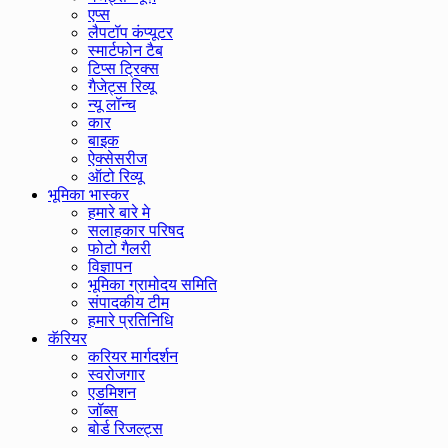
एप्स
लैपटॉप कंप्यूटर
स्मार्टफोन टैब
टिप्स ट्रिक्स
गैजेट्स रिव्यू
न्यू लॉन्च
कार
बाइक
ऐक्सेसरीज
ऑटो रिव्यू
भूमिका भास्कर
हमारे बारे मे
सलाहकार परिषद
फोटो गैलरी
विज्ञापन
भूमिका ग्रामोदय समिति
संपादकीय टीम
हमारे प्रतिनिधि
कॅरियर
करियर मार्गदर्शन
स्वरोजगार
एडमिशन
जॉब्स
बोर्ड रिजल्ट्स