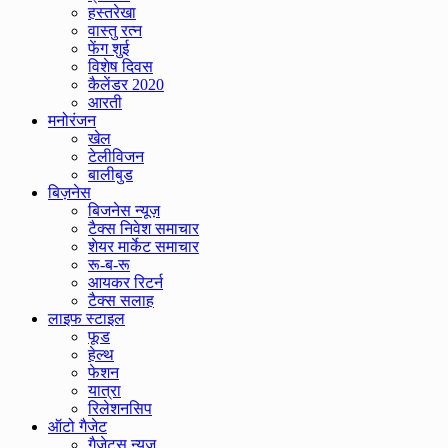
हस्तरेखा
वास्तु रत्न
फेंग शुई
विशेष दिवस
कैलेंडर 2020
आरती
मनोरंजन
खेल
टेलीविजन
बालीबुड
बिज़नेस
बिजनेस न्यूज़
टैक्स निवेश समाचार
शेयर मार्केट समाचार
रू-ब-रू
आयकर रिटर्न
टैक्स सलाह
लाइफ स्टाइल
फूड
हेल्थ
फेशन
यात्रा
रिलेशनसिप
ऑटो गैजेट
गैजेट्स न्यूज़