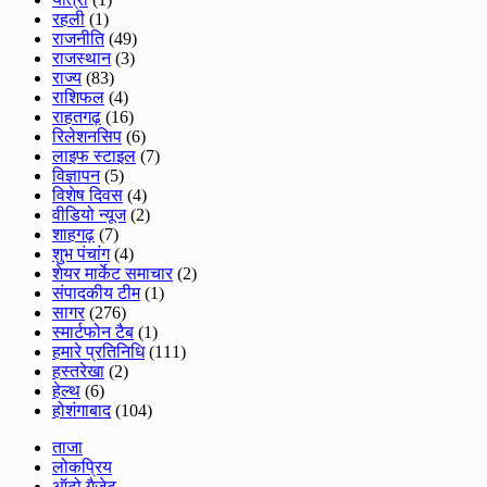
रहली
(1)
राजनीति
(49)
राजस्थान
(3)
राज्य
(83)
राशिफल
(4)
राहतगढ़
(16)
रिलेशनसिप
(6)
लाइफ स्टाइल
(7)
विज्ञापन
(5)
विशेष दिवस
(4)
वीडियो न्यूज
(2)
शाहगढ़
(7)
शुभ पंचांग
(4)
शेयर मार्केट समाचार
(2)
संपादकीय टीम
(1)
सागर
(276)
स्मार्टफोन टैब
(1)
हमारे प्रतिनिधि
(111)
हस्तरेखा
(2)
हेल्थ
(6)
होशंगाबाद
(104)
ताजा
लोकप्रिय
ऑटो गैजेट