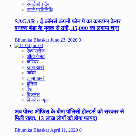
स्मार्टफोन टैब
हमारे प्रतिनिधि
SAGAR : ई-कॉमर्स कंपनी फोन पे का कस्टमर केयर
बनकर बंडा के युवक से ठगी, 35,000 का लगाया चूना
Bhumika Bhaskar
June 23, 2020
0
ऐक्सेसरीज
ऑटो गैजेट
कॅरियर
ख़ास खबरें
जॉब्स
ताज़ा खबरे
दुनिया
देश
बिज़नेस
बिजनेस न्यूज़
अब पोस्ट ऑफिस के बीमा पॉलिसी होल्डर्स को सरकार से
मिली राहत, 13 लाख लोगों को होगा फायदा
Bhumika Bhaskar
April 11, 2020
0