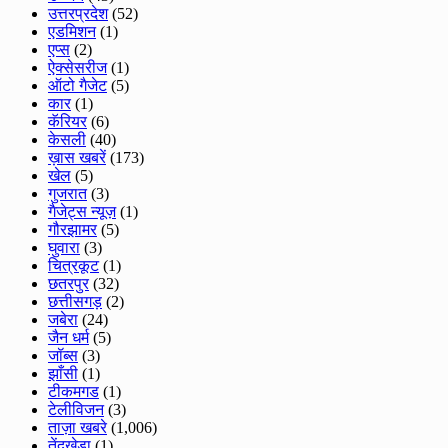
उत्तरप्रदेश
(52)
एडमिशन
(1)
एप्स
(2)
ऐक्सेसरीज
(1)
ऑटो गैजेट
(5)
कार
(1)
कॅरियर
(6)
केसली
(40)
ख़ास खबरें
(173)
खेल
(5)
गुजरात
(3)
गैजेट्स न्यूज़
(1)
गौरझामर
(5)
घुवारा
(3)
चित्रकूट
(1)
छतरपुर
(32)
छत्तीसगड़
(2)
जबेरा
(24)
जैन धर्म
(5)
जॉब्स
(3)
झाँसी
(1)
टीकमगड
(1)
टेलीविजन
(3)
ताज़ा खबरे
(1,006)
तेंदूखेड़ा
(1)