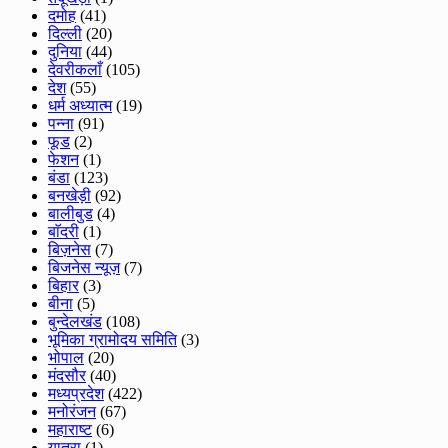
दमोह
(41)
दिल्ली
(20)
दुनिया
(44)
देवरीकलाँ
(105)
देश
(55)
धर्म अध्यात्म
(19)
पन्ना
(91)
फूड
(2)
फेशन
(1)
बंडा
(123)
बनखेड़ी
(92)
बालीबुड
(4)
बाॅदरी
(1)
बिज़नेस
(7)
बिजनेस न्यूज़
(7)
बिहार
(3)
बीना
(5)
बुन्देलखंड
(108)
भूमिका ग्रामोदय समिति
(3)
भोपाल
(20)
मंदसौर
(40)
मध्यप्रदेश
(422)
मनोरंजन
(67)
महाराष्ट
(6)
यात्रा
(1)