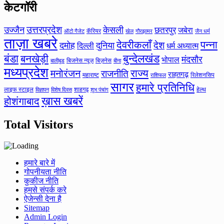
केटगॉरी
उत्तरप्रदेश
उज्जैन
केसली
छतरपुर
जबेरा
कॅरियर
ऑटो गैजेट
खेल
गौरझामर
जैन धर्म
ताज़ा खबरे
देवरीकलाँ
पन्ना
देश
दमोह
दुनिया
दिल्ली
धर्म अध्यात्म
बंडा
बनखेड़ी
बुन्देलखंड
मंदसौर
भोपाल
बिजनेस न्यूज़
बिज़नेस
बीना
बालीबुड
मध्यप्रदेश
मनोरंजन
राज्य
राजनीति
राहतगढ़
महाराष्ट
रिलेशनसिप
राशिफल
सागर
हमारे प्रतिनिधि
लाइफ स्टाइल
शाहगढ़
हेल्थ
विज्ञापन
विशेष दिवस
शुभ पंचांग
ख़ास खबरें
होशंगाबाद
Total Visitors
हमारे बारे में
गोपनीयता नीति
कुकीज नीति
हमसे संपर्क करे
ऐजेन्सी देना है
Sitemap
Admin Login