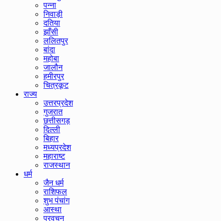
पन्ना
निवाड़ी
दतिया
झाँसी
ललितपुर
बांदा
महोबा
जालौन
हमीरपुर
चित्रकूट
राज्य
उत्तरप्रदेश
गुजरात
छत्तीसगड़
दिल्ली
बिहार
मध्यप्रदेश
महाराष्ट
राजस्थान
धर्म
जैन धर्म
राशिफल
शुभ पंचांग
आस्था
प्रवचन