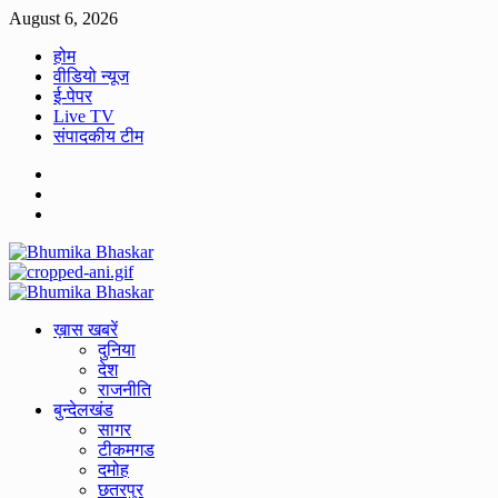
Skip
August 6, 2026
to
होम
content
वीडियो न्यूज
ई-पेपर
Live TV
संपादकीय टीम
Facebook
Twitter
Youtube
Primary
Menu
ख़ास खबरें
दुनिया
देश
राजनीति
बुन्देलखंड
सागर
टीकमगड
दमोह
छतरपुर