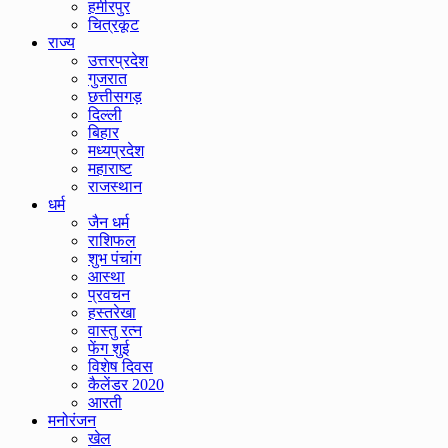
हमीरपुर
चित्रकूट
राज्य
उत्तरप्रदेश
गुजरात
छत्तीसगड़
दिल्ली
बिहार
मध्यप्रदेश
महाराष्ट
राजस्थान
धर्म
जैन धर्म
राशिफल
शुभ पंचांग
आस्था
प्रवचन
हस्तरेखा
वास्तु रत्न
फेंग शुई
विशेष दिवस
कैलेंडर 2020
आरती
मनोरंजन
खेल