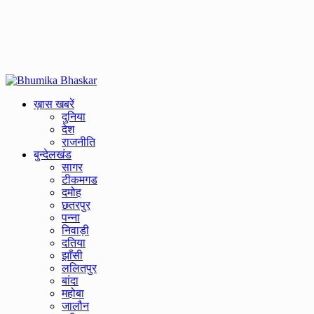
Primary
Menu
ख़ास खबरें
दुनिया
देश
राजनीति
बुन्देलखंड
सागर
टीकमगड
दमोह
छतरपुर
पन्ना
निवाड़ी
दतिया
झाँसी
ललितपुर
बांदा
महोबा
जालौन