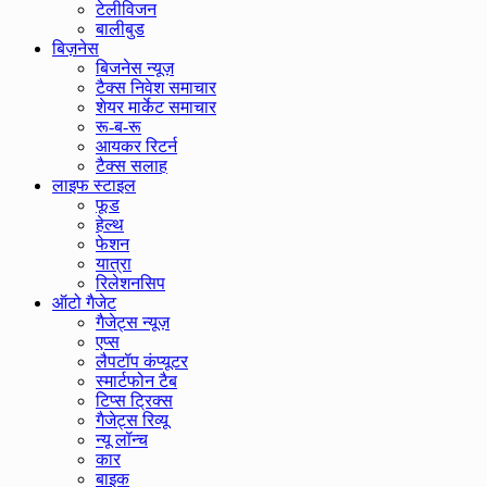
टेलीविजन
बालीबुड
बिज़नेस
बिजनेस न्यूज़
टैक्स निवेश समाचार
शेयर मार्केट समाचार
रू-ब-रू
आयकर रिटर्न
टैक्स सलाह
लाइफ स्टाइल
फूड
हेल्थ
फेशन
यात्रा
रिलेशनसिप
ऑटो गैजेट
गैजेट्स न्यूज़
एप्स
लैपटॉप कंप्यूटर
स्मार्टफोन टैब
टिप्स ट्रिक्स
गैजेट्स रिव्यू
न्यू लॉन्च
कार
बाइक