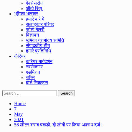
ऐक्सेसरीज
ऑटो रिव्यू
भूमिका भास्कर
हमारे बारे मे
सलाहकार परिषद
फोटो गैलरी
विज्ञापन
भूमिका ग्रामोदय समिति
संपादकीय टीम
हमारे प्रतिनिधि
कॅरियर
करियर मार्गदर्शन
स्वरोजगार
एडमिशन
जॉब्स
बोर्ड रिजल्ट्स
Search
for:
Home
7
May
2021
56 लीटर शराब पकड़ी, दो लोगों पर किया अपराध दर्ज।