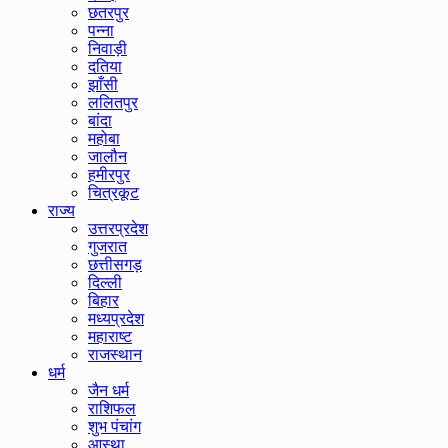
छतरपुर
पन्ना
निवाड़ी
दतिया
झाँसी
ललितपुर
बांदा
महोबा
जालौन
हमीरपुर
चित्रकूट
राज्य
उत्तरप्रदेश
गुजरात
छत्तीसगड़
दिल्ली
बिहार
मध्यप्रदेश
महाराष्ट
राजस्थान
धर्म
जैन धर्म
राशिफल
शुभ पंचांग
आस्था