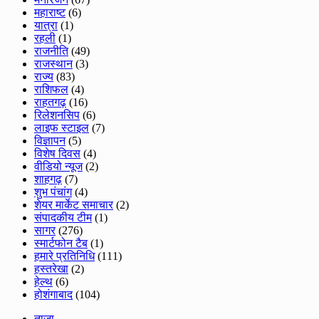
महाराष्ट
(6)
यात्रा
(1)
रहली
(1)
राजनीति
(49)
राजस्थान
(3)
राज्य
(83)
राशिफल
(4)
राहतगढ़
(16)
रिलेशनसिप
(6)
लाइफ स्टाइल
(7)
विज्ञापन
(5)
विशेष दिवस
(4)
वीडियो न्यूज
(2)
शाहगढ़
(7)
शुभ पंचांग
(4)
शेयर मार्केट समाचार
(2)
संपादकीय टीम
(1)
सागर
(276)
स्मार्टफोन टैब
(1)
हमारे प्रतिनिधि
(111)
हस्तरेखा
(2)
हेल्थ
(6)
होशंगाबाद
(104)
ताजा