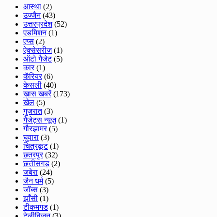
आस्था
(2)
उज्जैन
(43)
उत्तरप्रदेश
(52)
एडमिशन
(1)
एप्स
(2)
ऐक्सेसरीज
(1)
ऑटो गैजेट
(5)
कार
(1)
कॅरियर
(6)
केसली
(40)
ख़ास खबरें
(173)
खेल
(5)
गुजरात
(3)
गैजेट्स न्यूज़
(1)
गौरझामर
(5)
घुवारा
(3)
चित्रकूट
(1)
छतरपुर
(32)
छत्तीसगड़
(2)
जबेरा
(24)
जैन धर्म
(5)
जॉब्स
(3)
झाँसी
(1)
टीकमगड
(1)
टेलीविजन
(3)