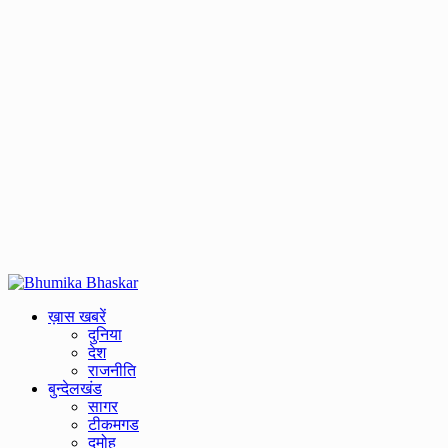
Primary
Menu
ख़ास खबरें
दुनिया
देश
राजनीति
बुन्देलखंड
सागर
टीकमगड
दमोह