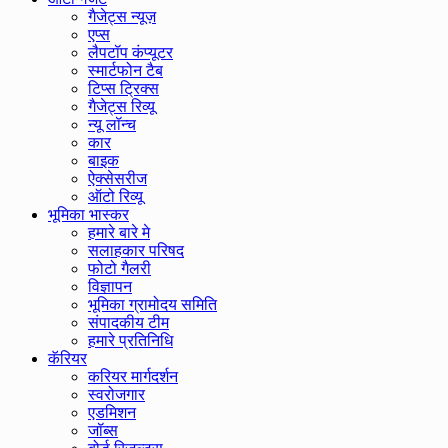
गैजेट्स न्यूज़
एप्स
लैपटॉप कंप्यूटर
स्मार्टफोन टैब
टिप्स ट्रिक्स
गैजेट्स रिव्यू
न्यू लॉन्च
कार
बाइक
ऐक्सेसरीज
ऑटो रिव्यू
भूमिका भास्कर
हमारे बारे मे
सलाहकार परिषद
फोटो गैलरी
विज्ञापन
भूमिका ग्रामोदय समिति
संपादकीय टीम
हमारे प्रतिनिधि
कॅरियर
करियर मार्गदर्शन
स्वरोजगार
एडमिशन
जॉब्स