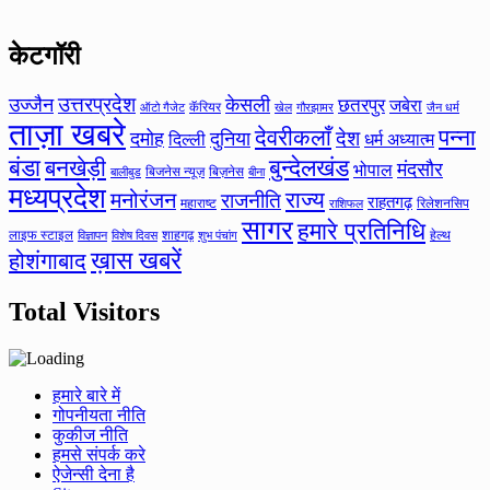
केटगॉरी
उत्तरप्रदेश
उज्जैन
केसली
छतरपुर
जबेरा
कॅरियर
ऑटो गैजेट
खेल
गौरझामर
जैन धर्म
ताज़ा खबरे
देवरीकलाँ
पन्ना
देश
दमोह
दुनिया
दिल्ली
धर्म अध्यात्म
बंडा
बनखेड़ी
बुन्देलखंड
मंदसौर
भोपाल
बिजनेस न्यूज़
बिज़नेस
बीना
बालीबुड
मध्यप्रदेश
मनोरंजन
राज्य
राजनीति
राहतगढ़
महाराष्ट
रिलेशनसिप
राशिफल
सागर
हमारे प्रतिनिधि
लाइफ स्टाइल
शाहगढ़
हेल्थ
विज्ञापन
विशेष दिवस
शुभ पंचांग
ख़ास खबरें
होशंगाबाद
Total Visitors
हमारे बारे में
गोपनीयता नीति
कुकीज नीति
हमसे संपर्क करे
ऐजेन्सी देना है