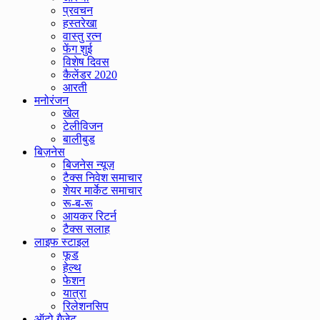
प्रवचन
हस्तरेखा
वास्तु रत्न
फेंग शुई
विशेष दिवस
कैलेंडर 2020
आरती
मनोरंजन
खेल
टेलीविजन
बालीबुड
बिज़नेस
बिजनेस न्यूज़
टैक्स निवेश समाचार
शेयर मार्केट समाचार
रू-ब-रू
आयकर रिटर्न
टैक्स सलाह
लाइफ स्टाइल
फूड
हेल्थ
फेशन
यात्रा
रिलेशनसिप
ऑटो गैजेट