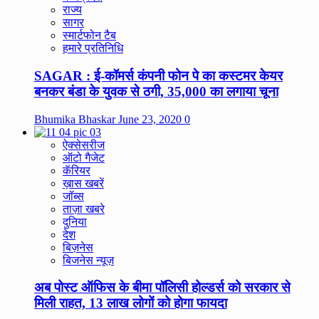
राज्य
सागर
स्मार्टफोन टैब
हमारे प्रतिनिधि
SAGAR : ई-कॉमर्स कंपनी फोन पे का कस्टमर केयर
बनकर बंडा के युवक से ठगी, 35,000 का लगाया चूना
Bhumika Bhaskar
June 23, 2020
0
ऐक्सेसरीज
ऑटो गैजेट
कॅरियर
ख़ास खबरें
जॉब्स
ताज़ा खबरे
दुनिया
देश
बिज़नेस
बिजनेस न्यूज़
अब पोस्ट ऑफिस के बीमा पॉलिसी होल्डर्स को सरकार से
मिली राहत, 13 लाख लोगों को होगा फायदा