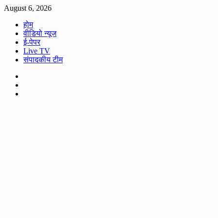
Skip
August 6, 2026
to
होम
content
वीडियो न्यूज
ई-पेपर
Live TV
संपादकीय टीम
Facebook
Twitter
Youtube