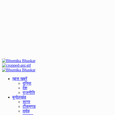
Primary
Menu
ख़ास खबरें
दुनिया
देश
राजनीति
बुन्देलखंड
सागर
टीकमगड
दमोह