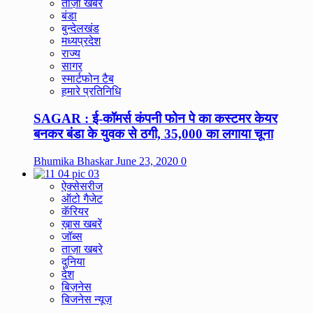
ताज़ा खबरे
बंडा
बुन्देलखंड
मध्यप्रदेश
राज्य
सागर
स्मार्टफोन टैब
हमारे प्रतिनिधि
SAGAR : ई-कॉमर्स कंपनी फोन पे का कस्टमर केयर
बनकर बंडा के युवक से ठगी, 35,000 का लगाया चूना
Bhumika Bhaskar
June 23, 2020
0
ऐक्सेसरीज
ऑटो गैजेट
कॅरियर
ख़ास खबरें
जॉब्स
ताज़ा खबरे
दुनिया
देश
बिज़नेस
बिजनेस न्यूज़