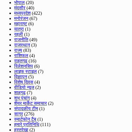
भोपाल
(20)
मंदसौर
(40)
मध्यप्रदेश
(422)
मनोरंजन
(67)
महाराष्ट
(6)
यात्रा
(1)
रहली
(1)
राजनीति
(49)
राजस्थान
(3)
राज्य
(83)
राशिफल
(4)
राहतगढ़
(16)
रिलेशनसिप
(6)
लाइफ स्टाइल
(7)
विज्ञापन
(5)
विशेष दिवस
(4)
वीडियो न्यूज
(2)
शाहगढ़
(7)
शुभ पंचांग
(4)
शेयर मार्केट समाचार
(2)
संपादकीय टीम
(1)
सागर
(276)
स्मार्टफोन टैब
(1)
हमारे प्रतिनिधि
(111)
हस्तरेखा
(2)