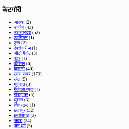
केटगॉरी
आस्था
(2)
उज्जैन
(43)
उत्तरप्रदेश
(52)
एडमिशन
(1)
एप्स
(2)
ऐक्सेसरीज
(1)
ऑटो गैजेट
(5)
कार
(1)
कॅरियर
(6)
केसली
(40)
ख़ास खबरें
(173)
खेल
(5)
गुजरात
(3)
गैजेट्स न्यूज़
(1)
गौरझामर
(5)
घुवारा
(3)
चित्रकूट
(1)
छतरपुर
(32)
छत्तीसगड़
(2)
जबेरा
(24)
जैन धर्म
(5)