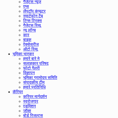
गैजेट्स न्यूज़
एप्स
लैपटॉप कंप्यूटर
स्मार्टफोन टैब
टिप्स ट्रिक्स
गैजेट्स रिव्यू
न्यू लॉन्च
कार
बाइक
ऐक्सेसरीज
ऑटो रिव्यू
भूमिका भास्कर
हमारे बारे मे
सलाहकार परिषद
फोटो गैलरी
विज्ञापन
भूमिका ग्रामोदय समिति
संपादकीय टीम
हमारे प्रतिनिधि
कॅरियर
करियर मार्गदर्शन
स्वरोजगार
एडमिशन
जॉब्स
बोर्ड रिजल्ट्स