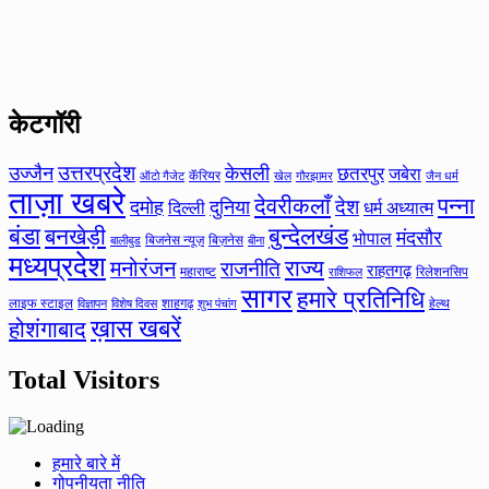
केटगॉरी
उत्तरप्रदेश
उज्जैन
केसली
छतरपुर
जबेरा
कॅरियर
ऑटो गैजेट
खेल
गौरझामर
जैन धर्म
ताज़ा खबरे
देवरीकलाँ
पन्ना
देश
दमोह
दुनिया
दिल्ली
धर्म अध्यात्म
बंडा
बनखेड़ी
बुन्देलखंड
मंदसौर
भोपाल
बिजनेस न्यूज़
बिज़नेस
बीना
बालीबुड
मध्यप्रदेश
मनोरंजन
राज्य
राजनीति
राहतगढ़
महाराष्ट
रिलेशनसिप
राशिफल
सागर
हमारे प्रतिनिधि
लाइफ स्टाइल
शाहगढ़
हेल्थ
विज्ञापन
विशेष दिवस
शुभ पंचांग
ख़ास खबरें
होशंगाबाद
Total Visitors
हमारे बारे में
गोपनीयता नीति