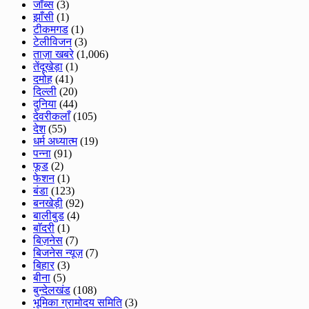
जॉब्स
(3)
झाँसी
(1)
टीकमगड
(1)
टेलीविजन
(3)
ताज़ा खबरे
(1,006)
तेंदूखेड़ा
(1)
दमोह
(41)
दिल्ली
(20)
दुनिया
(44)
देवरीकलाँ
(105)
देश
(55)
धर्म अध्यात्म
(19)
पन्ना
(91)
फूड
(2)
फेशन
(1)
बंडा
(123)
बनखेड़ी
(92)
बालीबुड
(4)
बाॅदरी
(1)
बिज़नेस
(7)
बिजनेस न्यूज़
(7)
बिहार
(3)
बीना
(5)
बुन्देलखंड
(108)
भूमिका ग्रामोदय समिति
(3)