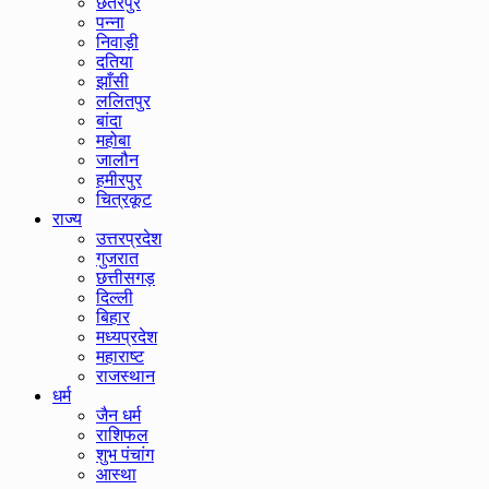
छतरपुर
पन्ना
निवाड़ी
दतिया
झाँसी
ललितपुर
बांदा
महोबा
जालौन
हमीरपुर
चित्रकूट
राज्य
उत्तरप्रदेश
गुजरात
छत्तीसगड़
दिल्ली
बिहार
मध्यप्रदेश
महाराष्ट
राजस्थान
धर्म
जैन धर्म
राशिफल
शुभ पंचांग
आस्था