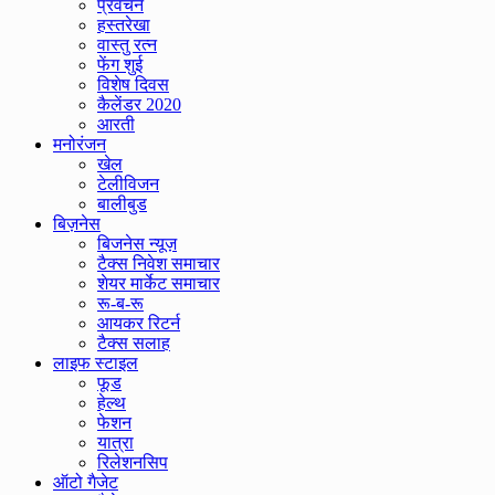
प्रवचन
हस्तरेखा
वास्तु रत्न
फेंग शुई
विशेष दिवस
कैलेंडर 2020
आरती
मनोरंजन
खेल
टेलीविजन
बालीबुड
बिज़नेस
बिजनेस न्यूज़
टैक्स निवेश समाचार
शेयर मार्केट समाचार
रू-ब-रू
आयकर रिटर्न
टैक्स सलाह
लाइफ स्टाइल
फूड
हेल्थ
फेशन
यात्रा
रिलेशनसिप
ऑटो गैजेट