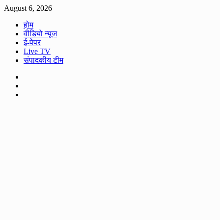
Skip
August 6, 2026
to
होम
content
वीडियो न्यूज
ई-पेपर
Live TV
संपादकीय टीम
Facebook
Twitter
Youtube