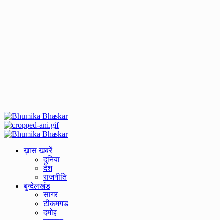
Primary
Menu
ख़ास खबरें
दुनिया
देश
राजनीति
बुन्देलखंड
सागर
टीकमगड
दमोह