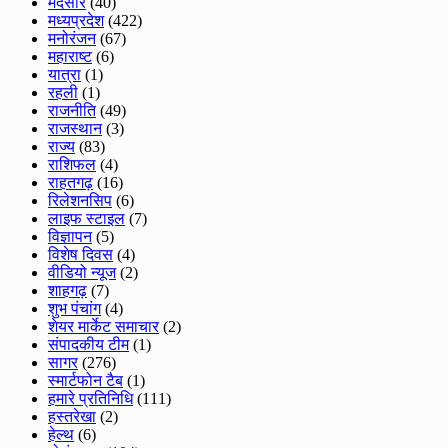
मंदसौर
(40)
मध्यप्रदेश
(422)
मनोरंजन
(67)
महाराष्ट
(6)
यात्रा
(1)
रहली
(1)
राजनीति
(49)
राजस्थान
(3)
राज्य
(83)
राशिफल
(4)
राहतगढ़
(16)
रिलेशनसिप
(6)
लाइफ स्टाइल
(7)
विज्ञापन
(5)
विशेष दिवस
(4)
वीडियो न्यूज
(2)
शाहगढ़
(7)
शुभ पंचांग
(4)
शेयर मार्केट समाचार
(2)
संपादकीय टीम
(1)
सागर
(276)
स्मार्टफोन टैब
(1)
हमारे प्रतिनिधि
(111)
हस्तरेखा
(2)
हेल्थ
(6)