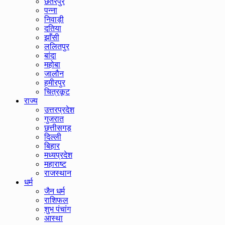
छतरपुर
पन्ना
निवाड़ी
दतिया
झाँसी
ललितपुर
बांदा
महोबा
जालौन
हमीरपुर
चित्रकूट
राज्य
उत्तरप्रदेश
गुजरात
छत्तीसगड़
दिल्ली
बिहार
मध्यप्रदेश
महाराष्ट
राजस्थान
धर्म
जैन धर्म
राशिफल
शुभ पंचांग
आस्था