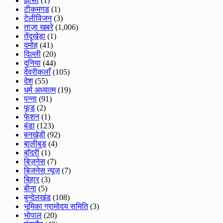
झाँसी
(1)
टीकमगड
(1)
टेलीविजन
(3)
ताज़ा खबरे
(1,006)
तेंदूखेड़ा
(1)
दमोह
(41)
दिल्ली
(20)
दुनिया
(44)
देवरीकलाँ
(105)
देश
(55)
धर्म अध्यात्म
(19)
पन्ना
(91)
फूड
(2)
फेशन
(1)
बंडा
(123)
बनखेड़ी
(92)
बालीबुड
(4)
बाॅदरी
(1)
बिज़नेस
(7)
बिजनेस न्यूज़
(7)
बिहार
(3)
बीना
(5)
बुन्देलखंड
(108)
भूमिका ग्रामोदय समिति
(3)
भोपाल
(20)