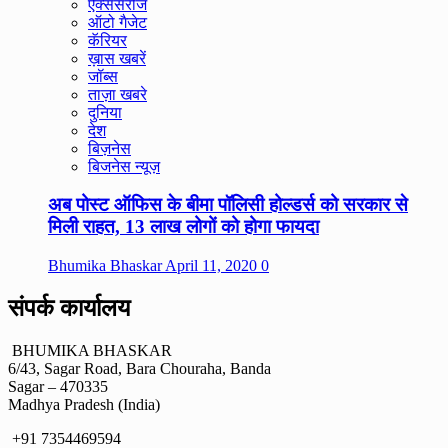
ऐक्सेसरीज
ऑटो गैजेट
कॅरियर
ख़ास खबरें
जॉब्स
ताज़ा खबरे
दुनिया
देश
बिज़नेस
बिजनेस न्यूज़
अब पोस्ट ऑफिस के बीमा पॉलिसी होल्डर्स को सरकार से
मिली राहत, 13 लाख लोगों को होगा फायदा
Bhumika Bhaskar
April 11, 2020
0
संपर्क कार्यालय
BHUMIKA BHASKAR
6/43, Sagar Road, Bara Chouraha, Banda
Sagar – 470335
Madhya Pradesh (India)
+91 7354469594