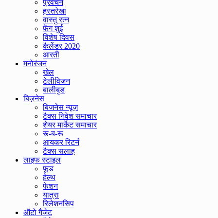
प्रवचन
हस्तरेखा
वास्तु रत्न
फेंग शुई
विशेष दिवस
कैलेंडर 2020
आरती
मनोरंजन
खेल
टेलीविजन
बालीबुड
बिज़नेस
बिजनेस न्यूज़
टैक्स निवेश समाचार
शेयर मार्केट समाचार
रू-ब-रू
आयकर रिटर्न
टैक्स सलाह
लाइफ स्टाइल
फूड
हेल्थ
फेशन
यात्रा
रिलेशनसिप
ऑटो गैजेट