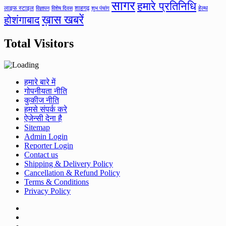
सागर
हमारे प्रतिनिधि
लाइफ स्टाइल
शाहगढ़
हेल्थ
विज्ञापन
विशेष दिवस
शुभ पंचांग
ख़ास खबरें
होशंगाबाद
Total Visitors
हमारे बारे में
गोपनीयता नीति
कुकीज नीति
हमसे संपर्क करे
ऐजेन्सी देना है
Sitemap
Admin Login
Reporter Login
Contact us
Shipping & Delivery Policy
Cancellation & Refund Policy
Terms & Conditions
Privacy Policy
Facebook
Twitter
Youtube