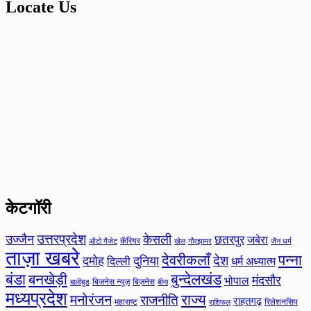
Locate Us
केटगॉरी
उत्तरप्रदेश
उज्जैन
केसली
छतरपुर
जबेरा
कॅरियर
ऑटो गैजेट
खेल
गौरझामर
जैन धर्म
ताज़ा खबरे
देवरीकलाँ
पन्ना
देश
दमोह
दुनिया
दिल्ली
धर्म अध्यात्म
बंडा
बनखेड़ी
बुन्देलखंड
मंदसौर
भोपाल
बिजनेस न्यूज़
बिज़नेस
बीना
बालीबुड
मध्यप्रदेश
मनोरंजन
राज्य
राजनीति
राहतगढ़
महाराष्ट
रिलेशनसिप
राशिफल