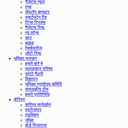
गैजेट्स न्यूज़
एप्स
लैपटॉप कंप्यूटर
स्मार्टफोन टैब
टिप्स ट्रिक्स
गैजेट्स रिव्यू
न्यू लॉन्च
कार
बाइक
ऐक्सेसरीज
ऑटो रिव्यू
भूमिका भास्कर
हमारे बारे मे
सलाहकार परिषद
फोटो गैलरी
विज्ञापन
भूमिका ग्रामोदय समिति
संपादकीय टीम
हमारे प्रतिनिधि
कॅरियर
करियर मार्गदर्शन
स्वरोजगार
एडमिशन
जॉब्स
बोर्ड रिजल्ट्स