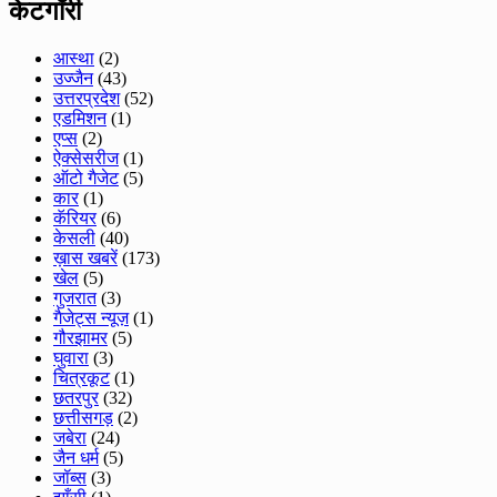
केटगॉरी
आस्था
(2)
उज्जैन
(43)
उत्तरप्रदेश
(52)
एडमिशन
(1)
एप्स
(2)
ऐक्सेसरीज
(1)
ऑटो गैजेट
(5)
कार
(1)
कॅरियर
(6)
केसली
(40)
ख़ास खबरें
(173)
खेल
(5)
गुजरात
(3)
गैजेट्स न्यूज़
(1)
गौरझामर
(5)
घुवारा
(3)
चित्रकूट
(1)
छतरपुर
(32)
छत्तीसगड़
(2)
जबेरा
(24)
जैन धर्म
(5)
जॉब्स
(3)