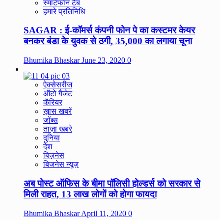
स्मार्टफोन टैब
हमारे प्रतिनिधि
SAGAR : ई-कॉमर्स कंपनी फोन पे का कस्टमर केयर
बनकर बंडा के युवक से ठगी, 35,000 का लगाया चूना
Bhumika Bhaskar
June 23, 2020
0
ऐक्सेसरीज
ऑटो गैजेट
कॅरियर
ख़ास खबरें
जॉब्स
ताज़ा खबरे
दुनिया
देश
बिज़नेस
बिजनेस न्यूज़
अब पोस्ट ऑफिस के बीमा पॉलिसी होल्डर्स को सरकार से
मिली राहत, 13 लाख लोगों को होगा फायदा
Bhumika Bhaskar
April 11, 2020
0