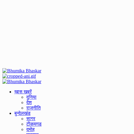
Primary
Menu
ख़ास खबरें
दुनिया
देश
राजनीति
बुन्देलखंड
सागर
टीकमगड
दमोह