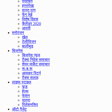
प्रवचन
हस्तरेखा
वास्तु रत्न
फेंग शुई
विशेष दिवस
कैलेंडर 2020
आरती
मनोरंजन
खेल
टेलीविजन
बालीबुड
बिज़नेस
बिजनेस न्यूज़
टैक्स निवेश समाचार
शेयर मार्केट समाचार
रू-ब-रू
आयकर रिटर्न
टैक्स सलाह
लाइफ स्टाइल
फूड
हेल्थ
फेशन
यात्रा
रिलेशनसिप
ऑटो गैजेट