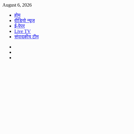
Skip
August 6, 2026
to
होम
content
वीडियो न्यूज
ई-पेपर
Live TV
संपादकीय टीम
Facebook
Twitter
Youtube