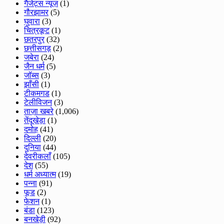
गैजेट्स न्यूज़
(1)
गौरझामर
(5)
घुवारा
(3)
चित्रकूट
(1)
छतरपुर
(32)
छत्तीसगड़
(2)
जबेरा
(24)
जैन धर्म
(5)
जॉब्स
(3)
झाँसी
(1)
टीकमगड
(1)
टेलीविजन
(3)
ताज़ा खबरे
(1,006)
तेंदूखेड़ा
(1)
दमोह
(41)
दिल्ली
(20)
दुनिया
(44)
देवरीकलाँ
(105)
देश
(55)
धर्म अध्यात्म
(19)
पन्ना
(91)
फूड
(2)
फेशन
(1)
बंडा
(123)
बनखेड़ी
(92)