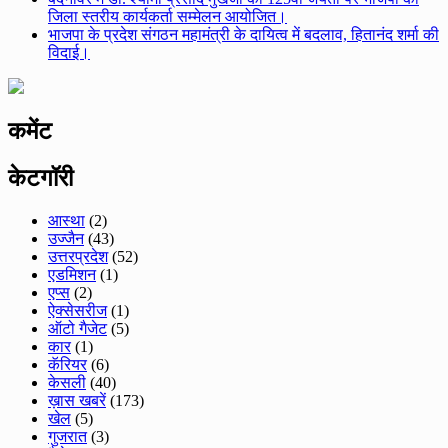
जिला स्तरीय कार्यकर्ता सम्मेलन आयोजित।
भाजपा के प्रदेश संगठन महामंत्री के दायित्व में बदलाव, हितानंद शर्मा की
विदाई।
कमेंट
केटगॉरी
आस्था
(2)
उज्जैन
(43)
उत्तरप्रदेश
(52)
एडमिशन
(1)
एप्स
(2)
ऐक्सेसरीज
(1)
ऑटो गैजेट
(5)
कार
(1)
कॅरियर
(6)
केसली
(40)
ख़ास खबरें
(173)
खेल
(5)
गुजरात
(3)