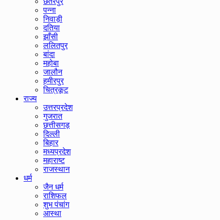
छतरपुर
पन्ना
निवाड़ी
दतिया
झाँसी
ललितपुर
बांदा
महोबा
जालौन
हमीरपुर
चित्रकूट
राज्य
उत्तरप्रदेश
गुजरात
छत्तीसगड़
दिल्ली
बिहार
मध्यप्रदेश
महाराष्ट
राजस्थान
धर्म
जैन धर्म
राशिफल
शुभ पंचांग
आस्था