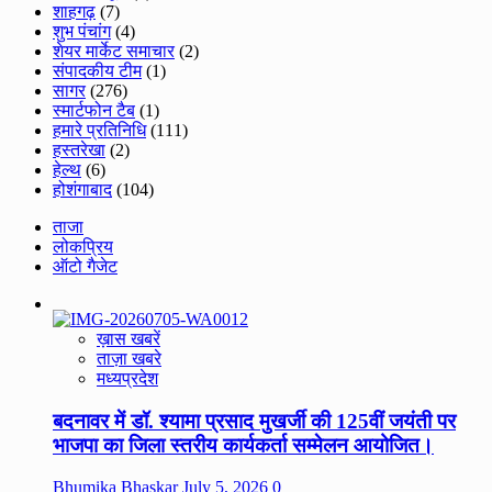
शाहगढ़
(7)
शुभ पंचांग
(4)
शेयर मार्केट समाचार
(2)
संपादकीय टीम
(1)
सागर
(276)
स्मार्टफोन टैब
(1)
हमारे प्रतिनिधि
(111)
हस्तरेखा
(2)
हेल्थ
(6)
होशंगाबाद
(104)
ताजा
लोकप्रिय
ऑटो गैजेट
ख़ास खबरें
ताज़ा खबरे
मध्यप्रदेश
बदनावर में डॉ. श्यामा प्रसाद मुखर्जी की 125वीं जयंती पर
भाजपा का जिला स्तरीय कार्यकर्ता सम्मेलन आयोजित।
Bhumika Bhaskar
July 5, 2026
0