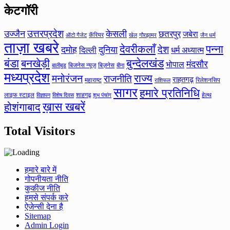
केटगॉरी
उत्तरप्रदेश
उज्जैन
केसली
छतरपुर
जबेरा
कॅरियर
ऑटो गैजेट
खेल
गौरझामर
जैन धर्म
ताज़ा खबरे
देवरीकलाँ
पन्ना
देश
दमोह
दुनिया
दिल्ली
धर्म अध्यात्म
बंडा
बनखेड़ी
बुन्देलखंड
मंदसौर
भोपाल
बिजनेस न्यूज़
बिज़नेस
बीना
बालीबुड
मध्यप्रदेश
मनोरंजन
राज्य
राजनीति
राहतगढ़
महाराष्ट
रिलेशनसिप
राशिफल
सागर
हमारे प्रतिनिधि
लाइफ स्टाइल
शाहगढ़
हेल्थ
विज्ञापन
विशेष दिवस
शुभ पंचांग
ख़ास खबरें
होशंगाबाद
Total Visitors
हमारे बारे में
गोपनीयता नीति
कुकीज नीति
हमसे संपर्क करे
ऐजेन्सी देना है
Sitemap
Admin Login