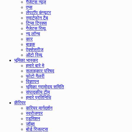
गैजेट्स न्यूज़
एप्स
लैपटॉप कंप्यूटर
स्मार्टफोन टैब
टिप्स ट्रिक्स
गैजेट्स रिव्यू
न्यू लॉन्च
कार
बाइक
ऐक्सेसरीज
ऑटो रिव्यू
भूमिका भास्कर
हमारे बारे मे
सलाहकार परिषद
फोटो गैलरी
विज्ञापन
भूमिका ग्रामोदय समिति
संपादकीय टीम
हमारे प्रतिनिधि
कॅरियर
करियर मार्गदर्शन
स्वरोजगार
एडमिशन
जॉब्स
बोर्ड रिजल्ट्स