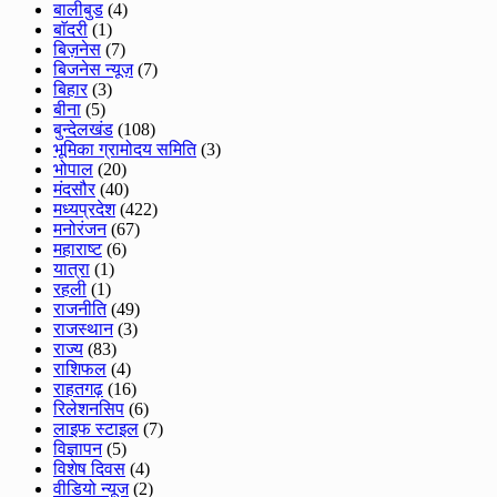
बालीबुड
(4)
बाॅदरी
(1)
बिज़नेस
(7)
बिजनेस न्यूज़
(7)
बिहार
(3)
बीना
(5)
बुन्देलखंड
(108)
भूमिका ग्रामोदय समिति
(3)
भोपाल
(20)
मंदसौर
(40)
मध्यप्रदेश
(422)
मनोरंजन
(67)
महाराष्ट
(6)
यात्रा
(1)
रहली
(1)
राजनीति
(49)
राजस्थान
(3)
राज्य
(83)
राशिफल
(4)
राहतगढ़
(16)
रिलेशनसिप
(6)
लाइफ स्टाइल
(7)
विज्ञापन
(5)
विशेष दिवस
(4)
वीडियो न्यूज
(2)