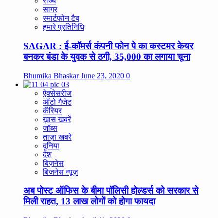
राज्य
सागर
स्मार्टफोन टैब
हमारे प्रतिनिधि
SAGAR : ई-कॉमर्स कंपनी फोन पे का कस्टमर केयर
बनकर बंडा के युवक से ठगी, 35,000 का लगाया चूना
Bhumika Bhaskar
June 23, 2020
0
ऐक्सेसरीज
ऑटो गैजेट
कॅरियर
ख़ास खबरें
जॉब्स
ताज़ा खबरे
दुनिया
देश
बिज़नेस
बिजनेस न्यूज़
अब पोस्ट ऑफिस के बीमा पॉलिसी होल्डर्स को सरकार से
मिली राहत, 13 लाख लोगों को होगा फायदा