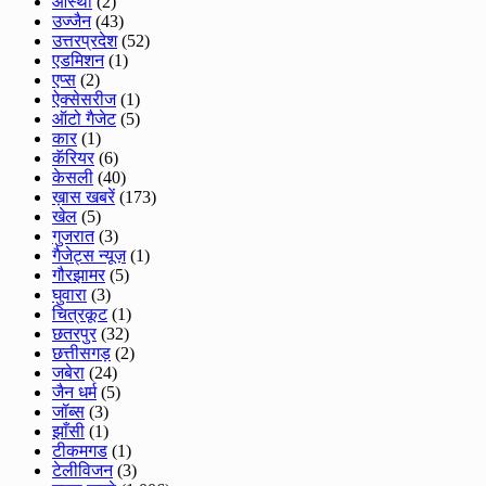
आस्था
(2)
उज्जैन
(43)
उत्तरप्रदेश
(52)
एडमिशन
(1)
एप्स
(2)
ऐक्सेसरीज
(1)
ऑटो गैजेट
(5)
कार
(1)
कॅरियर
(6)
केसली
(40)
ख़ास खबरें
(173)
खेल
(5)
गुजरात
(3)
गैजेट्स न्यूज़
(1)
गौरझामर
(5)
घुवारा
(3)
चित्रकूट
(1)
छतरपुर
(32)
छत्तीसगड़
(2)
जबेरा
(24)
जैन धर्म
(5)
जॉब्स
(3)
झाँसी
(1)
टीकमगड
(1)
टेलीविजन
(3)