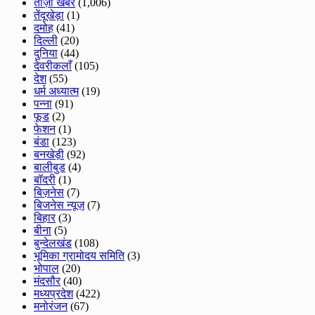
ताज़ा खबरे
(1,006)
तेंदूखेड़ा
(1)
दमोह
(41)
दिल्ली
(20)
दुनिया
(44)
देवरीकलाँ
(105)
देश
(55)
धर्म अध्यात्म
(19)
पन्ना
(91)
फूड
(2)
फेशन
(1)
बंडा
(123)
बनखेड़ी
(92)
बालीबुड
(4)
बाॅदरी
(1)
बिज़नेस
(7)
बिजनेस न्यूज़
(7)
बिहार
(3)
बीना
(5)
बुन्देलखंड
(108)
भूमिका ग्रामोदय समिति
(3)
भोपाल
(20)
मंदसौर
(40)
मध्यप्रदेश
(422)
मनोरंजन
(67)