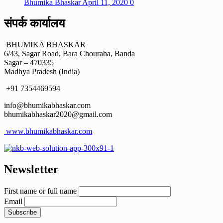
Bhumika Bhaskar
April 11, 2020
0
संपर्क कार्यालय
BHUMIKA BHASKAR
6/43, Sagar Road, Bara Chouraha, Banda
Sagar – 470335
Madhya Pradesh (India)
+91 7354469594
info@bhumikabhaskar.com
bhumikabhaskar2020@gmail.com
www.bhumikabhaskar.com
Newsletter
First name or full name
Email