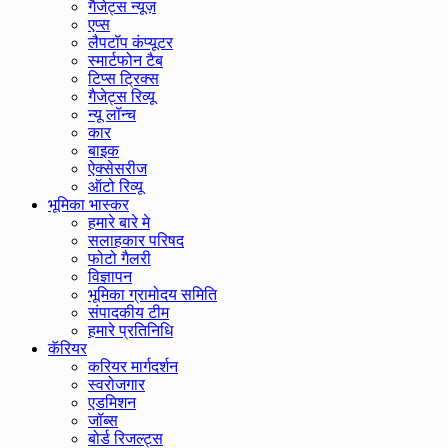
गैजेट्स न्यूज़
एप्स
लैपटॉप कंप्यूटर
स्मार्टफोन टैब
टिप्स ट्रिक्स
गैजेट्स रिव्यू
न्यू लॉन्च
कार
बाइक
ऐक्सेसरीज
ऑटो रिव्यू
भूमिका भास्कर
हमारे बारे मे
सलाहकार परिषद
फोटो गैलरी
विज्ञापन
भूमिका ग्रामोदय समिति
संपादकीय टीम
हमारे प्रतिनिधि
कॅरियर
करियर मार्गदर्शन
स्वरोजगार
एडमिशन
जॉब्स
बोर्ड रिजल्ट्स