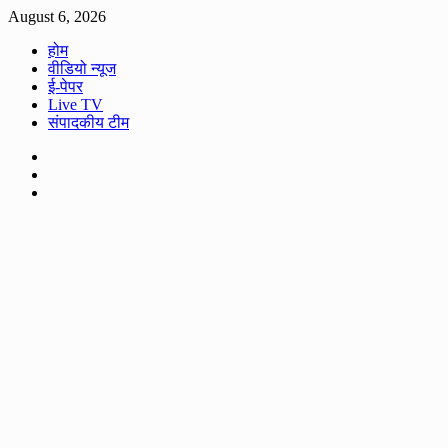
Skip
August 6, 2026
to
होम
content
वीडियो न्यूज
ई-पेपर
Live TV
संपादकीय टीम
Facebook
Twitter
Youtube