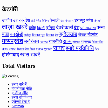
केटगॉरी
उत्तरप्रदेश
उज्जैन
केसली
छतरपुर
जबेरा
कॅरियर
ऑटो गैजेट
खेल
गौरझामर
जैन धर्म
ताज़ा खबरे
देवरीकलाँ
पन्ना
देश
दमोह
दुनिया
दिल्ली
धर्म अध्यात्म
बंडा
बनखेड़ी
बुन्देलखंड
मंदसौर
भोपाल
बिजनेस न्यूज़
बिज़नेस
बीना
बालीबुड
मध्यप्रदेश
मनोरंजन
राज्य
राजनीति
राहतगढ़
महाराष्ट
रिलेशनसिप
राशिफल
सागर
हमारे प्रतिनिधि
लाइफ स्टाइल
शाहगढ़
हेल्थ
विज्ञापन
विशेष दिवस
शुभ पंचांग
ख़ास खबरें
होशंगाबाद
Total Visitors
हमारे बारे में
गोपनीयता नीति
कुकीज नीति
हमसे संपर्क करे
ऐजेन्सी देना है
Sitemap