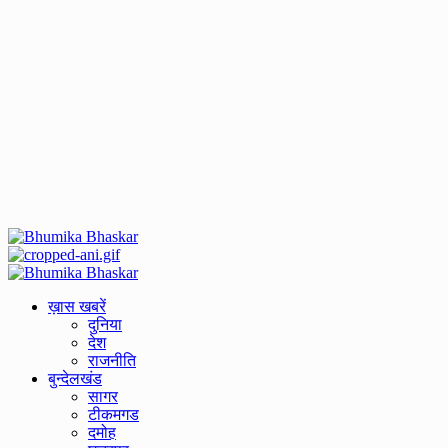
Primary
Menu
ख़ास खबरें
दुनिया
देश
राजनीति
बुन्देलखंड
सागर
टीकमगड
दमोह