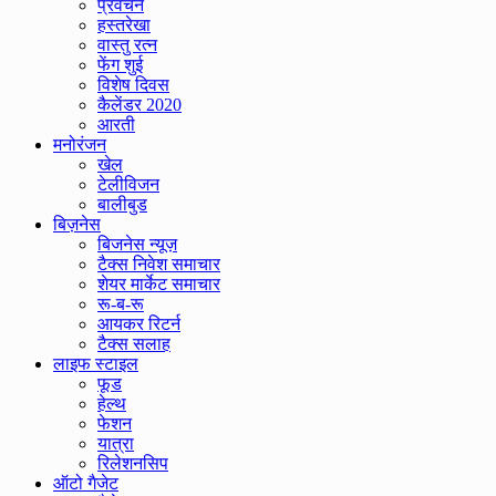
प्रवचन
हस्तरेखा
वास्तु रत्न
फेंग शुई
विशेष दिवस
कैलेंडर 2020
आरती
मनोरंजन
खेल
टेलीविजन
बालीबुड
बिज़नेस
बिजनेस न्यूज़
टैक्स निवेश समाचार
शेयर मार्केट समाचार
रू-ब-रू
आयकर रिटर्न
टैक्स सलाह
लाइफ स्टाइल
फूड
हेल्थ
फेशन
यात्रा
रिलेशनसिप
ऑटो गैजेट