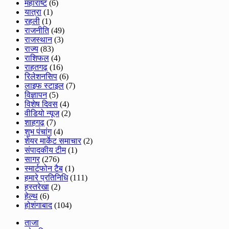
महाराष्ट
(6)
यात्रा
(1)
रहली
(1)
राजनीति
(49)
राजस्थान
(3)
राज्य
(83)
राशिफल
(4)
राहतगढ़
(16)
रिलेशनसिप
(6)
लाइफ स्टाइल
(7)
विज्ञापन
(5)
विशेष दिवस
(4)
वीडियो न्यूज
(2)
शाहगढ़
(7)
शुभ पंचांग
(4)
शेयर मार्केट समाचार
(2)
संपादकीय टीम
(1)
सागर
(276)
स्मार्टफोन टैब
(1)
हमारे प्रतिनिधि
(111)
हस्तरेखा
(2)
हेल्थ
(6)
होशंगाबाद
(104)
ताजा