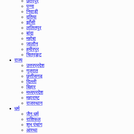
छतरपुर
पन्ना
निवाड़ी
दतिया
झाँसी
ललितपुर
बांदा
महोबा
जालौन
हमीरपुर
चित्रकूट
राज्य
उत्तरप्रदेश
गुजरात
छत्तीसगड़
दिल्ली
बिहार
मध्यप्रदेश
महाराष्ट
राजस्थान
धर्म
जैन धर्म
राशिफल
शुभ पंचांग
आस्था