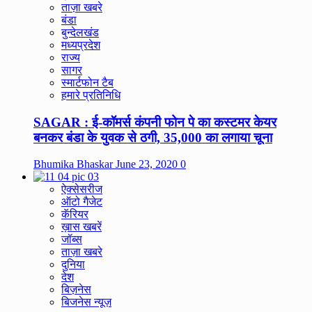
ताज़ा खबरे
बंडा
बुन्देलखंड
मध्यप्रदेश
राज्य
सागर
स्मार्टफोन टैब
हमारे प्रतिनिधि
SAGAR : ई-कॉमर्स कंपनी फोन पे का कस्टमर केयर
बनकर बंडा के युवक से ठगी, 35,000 का लगाया चूना
Bhumika Bhaskar
June 23, 2020
0
ऐक्सेसरीज
ऑटो गैजेट
कॅरियर
ख़ास खबरें
जॉब्स
ताज़ा खबरे
दुनिया
देश
बिज़नेस
बिजनेस न्यूज़