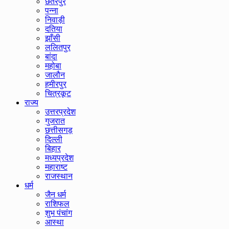
छतरपुर
पन्ना
निवाड़ी
दतिया
झाँसी
ललितपुर
बांदा
महोबा
जालौन
हमीरपुर
चित्रकूट
राज्य
उत्तरप्रदेश
गुजरात
छत्तीसगड़
दिल्ली
बिहार
मध्यप्रदेश
महाराष्ट
राजस्थान
धर्म
जैन धर्म
राशिफल
शुभ पंचांग
आस्था