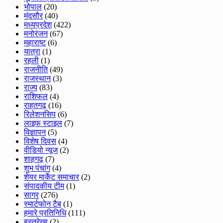
भोपाल
(20)
मंदसौर
(40)
मध्यप्रदेश
(422)
मनोरंजन
(67)
महाराष्ट
(6)
यात्रा
(1)
रहली
(1)
राजनीति
(49)
राजस्थान
(3)
राज्य
(83)
राशिफल
(4)
राहतगढ़
(16)
रिलेशनसिप
(6)
लाइफ स्टाइल
(7)
विज्ञापन
(5)
विशेष दिवस
(4)
वीडियो न्यूज
(2)
शाहगढ़
(7)
शुभ पंचांग
(4)
शेयर मार्केट समाचार
(2)
संपादकीय टीम
(1)
सागर
(276)
स्मार्टफोन टैब
(1)
हमारे प्रतिनिधि
(111)
हस्तरेखा
(2)