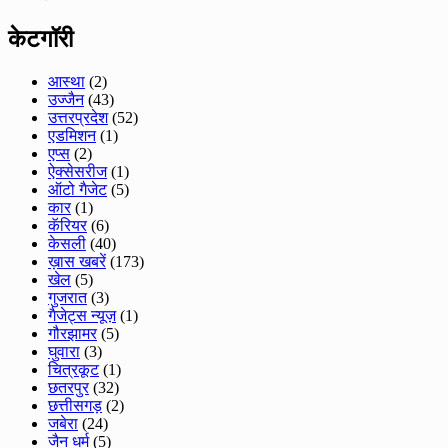
केटगॉरी
आस्था
(2)
उज्जैन
(43)
उत्तरप्रदेश
(52)
एडमिशन
(1)
एप्स
(2)
ऐक्सेसरीज
(1)
ऑटो गैजेट
(5)
कार
(1)
कॅरियर
(6)
केसली
(40)
ख़ास खबरें
(173)
खेल
(5)
गुजरात
(3)
गैजेट्स न्यूज़
(1)
गौरझामर
(5)
घुवारा
(3)
चित्रकूट
(1)
छतरपुर
(32)
छत्तीसगड़
(2)
जबेरा
(24)
जैन धर्म
(5)