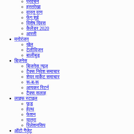
प्रवचन
हस्तरेखा
वास्तु रत्न
फेंग शुई
विशेष दिवस
कैलेंडर 2020
आरती
मनोरंजन
खेल
टेलीविजन
बालीबुड
बिज़नेस
बिजनेस न्यूज़
टैक्स निवेश समाचार
शेयर मार्केट समाचार
रू-ब-रू
आयकर रिटर्न
टैक्स सलाह
लाइफ स्टाइल
फूड
हेल्थ
फेशन
यात्रा
रिलेशनसिप
ऑटो गैजेट