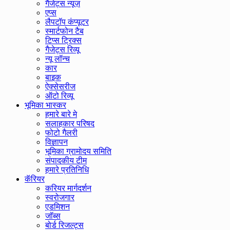
गैजेट्स न्यूज़
एप्स
लैपटॉप कंप्यूटर
स्मार्टफोन टैब
टिप्स ट्रिक्स
गैजेट्स रिव्यू
न्यू लॉन्च
कार
बाइक
ऐक्सेसरीज
ऑटो रिव्यू
भूमिका भास्कर
हमारे बारे मे
सलाहकार परिषद
फोटो गैलरी
विज्ञापन
भूमिका ग्रामोदय समिति
संपादकीय टीम
हमारे प्रतिनिधि
कॅरियर
करियर मार्गदर्शन
स्वरोजगार
एडमिशन
जॉब्स
बोर्ड रिजल्ट्स