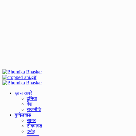
Primary
Menu
ख़ास खबरें
दुनिया
देश
राजनीति
बुन्देलखंड
सागर
टीकमगड
दमोह