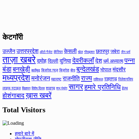
केटगॉरी
उत्तरप्रदेश
उज्जैन
केसली
छतरपुर
जबेरा
कॅरियर
ऑटो गैजेट
खेल
गौरझामर
जैन धर्म
ताज़ा खबरे
देवरीकलाँ
पन्ना
देश
दमोह
दुनिया
दिल्ली
धर्म अध्यात्म
बंडा
बनखेड़ी
बुन्देलखंड
मंदसौर
भोपाल
बिजनेस न्यूज़
बिज़नेस
बीना
बालीबुड
मध्यप्रदेश
मनोरंजन
राज्य
राजनीति
राहतगढ़
महाराष्ट
रिलेशनसिप
राशिफल
सागर
हमारे प्रतिनिधि
लाइफ स्टाइल
शाहगढ़
हेल्थ
विज्ञापन
विशेष दिवस
शुभ पंचांग
ख़ास खबरें
होशंगाबाद
Total Visitors
हमारे बारे में