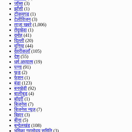
जॉब्स
(3)
झाँसी
(1)
टीकमगड
(1)
टेलीविजन
(3)
ताज़ा खबरे
(1,006)
तेंदूखेड़ा
(1)
दमोह
(41)
दिल्ली
(20)
दुनिया
(44)
देवरीकलाँ
(105)
देश
(55)
धर्म अध्यात्म
(19)
पन्ना
(91)
फूड
(2)
फेशन
(1)
बंडा
(123)
बनखेड़ी
(92)
बालीबुड
(4)
बाॅदरी
(1)
बिज़नेस
(7)
बिजनेस न्यूज़
(7)
बिहार
(3)
बीना
(5)
बुन्देलखंड
(108)
भूमिका ग्रामोदय समिति
(3)