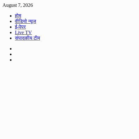
Skip
August 7, 2026
to
होम
content
वीडियो न्यूज
ई-पेपर
Live TV
संपादकीय टीम
Facebook
Twitter
Youtube