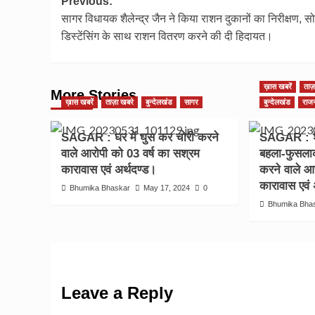
Post
Previous:
सागर विधायक शैलेन्द्र जैन ने किया राशन दुकानों का निरीक्षण, 
navigation
डिस्टेंसिंग के साथ राशन वितरण करने की दी हिदायत।
ख़ास खबरें
ताज़
More Stories
ख़ास खबरें
ताज़ा खबरे
बुन्देलखंड
सागर
बुन्देलखंड
राज
SAGAR : घर में घुस कर चोरी करने
SAGAR : शा
वाले आरोपी को 03 वर्ष का सश्रम
बहला-फुसलाक
कारावास एवं अर्थदण्ड।
करने वाले आ
कारावास एवं 
Bhumika Bhaskar
May 17, 2024
0
Bhumika Bha
Leave a Reply