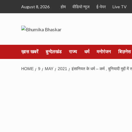
Skip
August 8, 2026
होम
वीडियो न्यूज
ई-पेपर
Live TV
to
content
ख़ास खबरें
बुन्देलखंड
राज्य
धर्म
मनोरंजन
बिज़नेस
HOME
9
MAY
2021
इंसानियत के धर्म – कर्म , बुनियादी मुद्दों मे