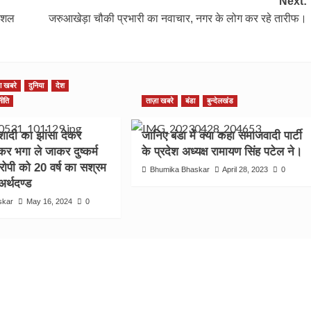
Next:
सोशल
जरुआखेड़ा चौकी प्रभारी का नवाचार, नगर के लोग कर रहे तारीफ।
ा खबरे
दुनिया
देश
नीति
ताज़ा खबरे
बंडा
बुन्देलखंड
दी का झांसा देकर
जानिए बंडा में क्या कहा समाजवादी पार्टी
र भगा ले जाकर दुष्कर्म
के प्रदेश अध्यक्ष रामायण सिंह पटेल ने।
रोपी को 20 वर्ष का सश्रम
Bhumika Bhaskar
April 28, 2023
0
अर्थदण्ड
skar
May 16, 2024
0