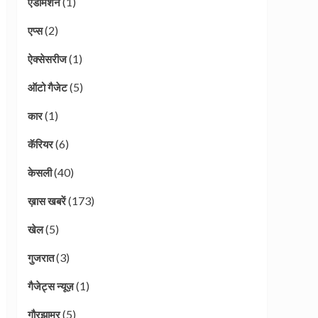
(1)
एडमिशन
(2)
एप्स
(1)
ऐक्सेसरीज
(5)
ऑटो गैजेट
(1)
कार
(6)
कॅरियर
(40)
केसली
(173)
ख़ास खबरें
(5)
खेल
(3)
गुजरात
(1)
गैजेट्स न्यूज़
(5)
गौरझामर