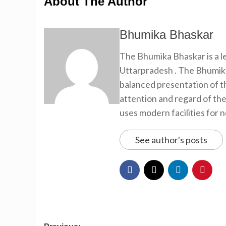
About The Author
Bhumika Bhaskar
The Bhumika Bhaskar is a
Uttarpradesh . The Bhumika
balanced presentation of th
attention and regard of th
uses modern facilities for 
See author's posts