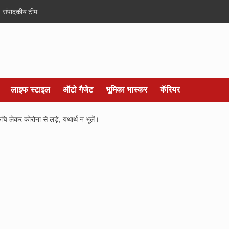
संपादकीय टीम
लाइफ स्टाइल
ऑटो गैजेट
भूमिका भास्कर
कॅरियर
ं रुचि लेकर कोरोना से लड़े, यथार्थ न भूलें।