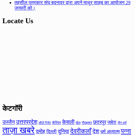
तहसील पत्रकार संघ बदनावर द्वारा अपने माथुर साहब का आयोजन 29
जनवरी को।
Locate Us
केटगॉरी
उत्तरप्रदेश
उज्जैन
केसली
छतरपुर
जबेरा
कॅरियर
ऑटो गैजेट
खेल
गौरझामर
जैन धर्म
ताज़ा खबरे
देवरीकलाँ
पन्ना
देश
दमोह
दुनिया
दिल्ली
धर्म अध्यात्म