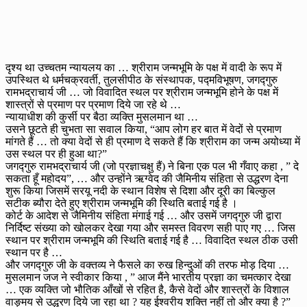
दृश्य था उच्चतम न्यायलय का … श्रीराम जन्मभूमि के पक्ष में वादी के रूप में
उपस्थित थे धर्मचक्रवर्ती, तुलसीपीठ के संस्थापक, पद्मविभूषण, जगद्गुरु
रामभद्राचार्य जी … जो विवादित स्थल पर श्रीराम जन्मभूमि होने के पक्ष में
शास्त्रों से प्रमाण पर प्रमाण दिये जा रहे थे …
न्यायाधीश की कुर्सी पर बैठा व्यक्ति मुसलमान था …
उसने छूटते ही चुभता सा सवाल किया, “आप लोग हर बात में वेदों से प्रमाण
मांगते हैं … तो क्या वेदों से ही प्रमाण दे सकते हैं कि श्रीराम का जन्म अयोध्या में
उस स्थल पर ही हुआ था?”
जगद्गुरु रामभद्राचार्य जी (जो प्रज्ञाचक्षु हैं) ने बिना एक पल भी गँवाए कहा , ” दे
सकता हूँ महोदय”, … और उन्होंने ऋग्वेद की जैमिनीय संहिता से उद्धरण देना
शुरू किया जिसमें सरयू नदी के स्थान विशेष से दिशा और दूरी का बिल्कुल
सटीक ब्यौरा देते हुए श्रीराम जन्मभूमि की स्थिति बताई गई है ।
कोर्ट के आदेश से जैमिनीय संहिता मंगाई गई … और उसमें जगद्गुरु जी द्वारा
निर्दिष्ट संख्या को खोलकर देखा गया और समस्त विवरण सही पाए गए … जिस
स्थान पर श्रीराम जन्मभूमि की स्थिति बताई गई है … विवादित स्थल ठीक उसी
स्थान पर है …
और जगद्गुरु जी के वक्तव्य ने फैसले का रुख हिन्दुओं की तरफ मोड़ दिया …
मुसलमान जज ने स्वीकार किया , ” आज मैंने भारतीय प्रज्ञा का चमत्कार देखा
… एक व्यक्ति जो भौतिक आँखों से रहित है, कैसे वेदों और शास्त्रों के विशाल
वाङ्मय से उद्धरण दिये जा रहा था ? यह ईश्वरीय शक्ति नहीं तो और क्या है ?”