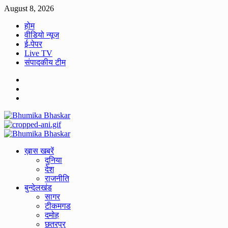
Skip
August 8, 2026
to
होम
content
वीडियो न्यूज
ई-पेपर
Live TV
संपादकीय टीम
Facebook
Twitter
Youtube
Primary
Menu
ख़ास खबरें
दुनिया
देश
राजनीति
बुन्देलखंड
सागर
टीकमगड
दमोह
छतरपुर