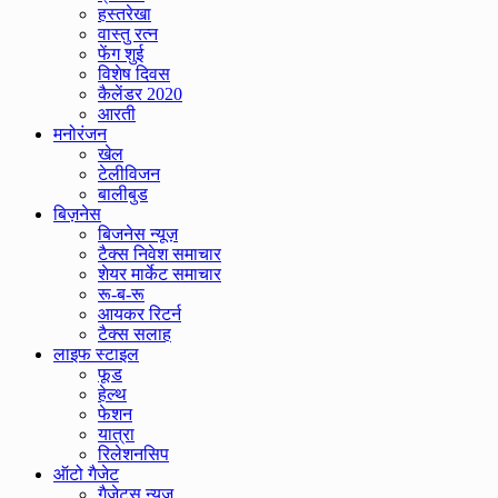
हस्तरेखा
वास्तु रत्न
फेंग शुई
विशेष दिवस
कैलेंडर 2020
आरती
मनोरंजन
खेल
टेलीविजन
बालीबुड
बिज़नेस
बिजनेस न्यूज़
टैक्स निवेश समाचार
शेयर मार्केट समाचार
रू-ब-रू
आयकर रिटर्न
टैक्स सलाह
लाइफ स्टाइल
फूड
हेल्थ
फेशन
यात्रा
रिलेशनसिप
ऑटो गैजेट
गैजेट्स न्यूज़