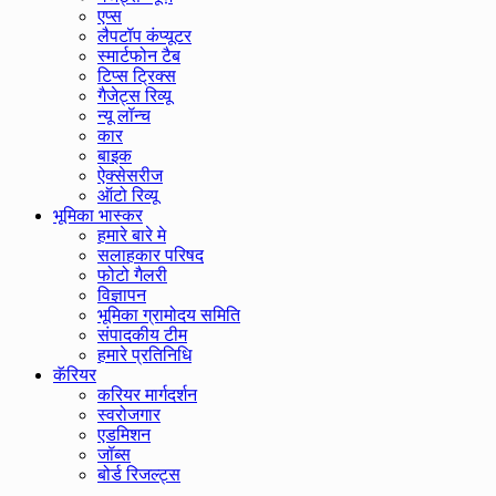
एप्स
लैपटॉप कंप्यूटर
स्मार्टफोन टैब
टिप्स ट्रिक्स
गैजेट्स रिव्यू
न्यू लॉन्च
कार
बाइक
ऐक्सेसरीज
ऑटो रिव्यू
भूमिका भास्कर
हमारे बारे मे
सलाहकार परिषद
फोटो गैलरी
विज्ञापन
भूमिका ग्रामोदय समिति
संपादकीय टीम
हमारे प्रतिनिधि
कॅरियर
करियर मार्गदर्शन
स्वरोजगार
एडमिशन
जॉब्स
बोर्ड रिजल्ट्स