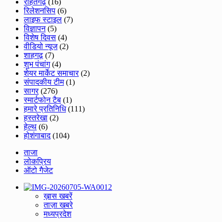
राहतगढ़
(16)
रिलेशनसिप
(6)
लाइफ स्टाइल
(7)
विज्ञापन
(5)
विशेष दिवस
(4)
वीडियो न्यूज
(2)
शाहगढ़
(7)
शुभ पंचांग
(4)
शेयर मार्केट समाचार
(2)
संपादकीय टीम
(1)
सागर
(276)
स्मार्टफोन टैब
(1)
हमारे प्रतिनिधि
(111)
हस्तरेखा
(2)
हेल्थ
(6)
होशंगाबाद
(104)
ताजा
लोकप्रिय
ऑटो गैजेट
ख़ास खबरें
ताज़ा खबरे
मध्यप्रदेश