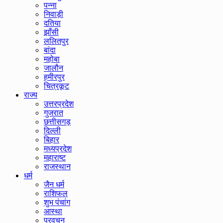
पन्ना
निवाड़ी
दतिया
झाँसी
ललितपुर
बांदा
महोबा
जालौन
हमीरपुर
चित्रकूट
राज्य
उत्तरप्रदेश
गुजरात
छत्तीसगड़
दिल्ली
बिहार
मध्यप्रदेश
महाराष्ट
राजस्थान
धर्म
जैन धर्म
राशिफल
शुभ पंचांग
आस्था
प्रवचन