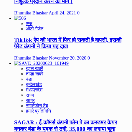
निशुल्क प्रदान करने की मांग।
Bhumika Bhaskar
April 24, 2021
0
एप्स
ऑटो गैजेट
TikTok ऐप की भारत में फिर हो सकती है वापसी, इसकी
पेरेंट कंपनी ने किया यह दावा
Bhumika Bhaskar
November 20, 2020
0
ख़ास खबरें
ताज़ा खबरे
बंडा
बुन्देलखंड
मध्यप्रदेश
राज्य
सागर
स्मार्टफोन टैब
हमारे प्रतिनिधि
SAGAR : ई-कॉमर्स कंपनी फोन पे का कस्टमर केयर
बनकर बंडा के युवक से ठगी, 35,000 का लगाया चूना