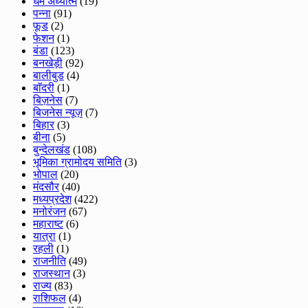
धर्म अध्यात्म
(19)
पन्ना
(91)
फूड
(2)
फेशन
(1)
बंडा
(123)
बनखेड़ी
(92)
बालीबुड
(4)
बाॅदरी
(1)
बिज़नेस
(7)
बिजनेस न्यूज़
(7)
बिहार
(3)
बीना
(5)
बुन्देलखंड
(108)
भूमिका ग्रामोदय समिति
(3)
भोपाल
(20)
मंदसौर
(40)
मध्यप्रदेश
(422)
मनोरंजन
(67)
महाराष्ट
(6)
यात्रा
(1)
रहली
(1)
राजनीति
(49)
राजस्थान
(3)
राज्य
(83)
राशिफल
(4)