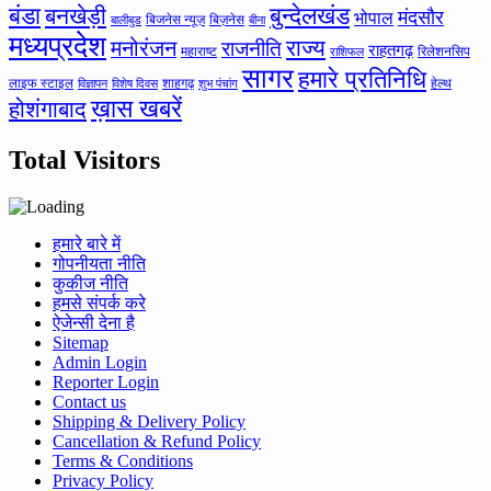
बंडा
बनखेड़ी
बुन्देलखंड
मंदसौर
भोपाल
बिजनेस न्यूज़
बिज़नेस
बीना
बालीबुड
मध्यप्रदेश
मनोरंजन
राज्य
राजनीति
राहतगढ़
महाराष्ट
रिलेशनसिप
राशिफल
सागर
हमारे प्रतिनिधि
लाइफ स्टाइल
शाहगढ़
हेल्थ
विज्ञापन
विशेष दिवस
शुभ पंचांग
ख़ास खबरें
होशंगाबाद
Total Visitors
हमारे बारे में
गोपनीयता नीति
कुकीज नीति
हमसे संपर्क करे
ऐजेन्सी देना है
Sitemap
Admin Login
Reporter Login
Contact us
Shipping & Delivery Policy
Cancellation & Refund Policy
Terms & Conditions
Privacy Policy