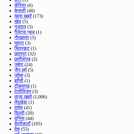
कॅरियर
(6)
केसली
(40)
ख़ास खबरें
(173)
खेल
(5)
गुजरात
(3)
गैजेट्स न्यूज़
(1)
गौरझामर
(5)
घुवारा
(3)
चित्रकूट
(1)
छतरपुर
(32)
छत्तीसगड़
(2)
जबेरा
(24)
जैन धर्म
(5)
जॉब्स
(3)
झाँसी
(1)
टीकमगड
(1)
टेलीविजन
(3)
ताज़ा खबरे
(1,006)
तेंदूखेड़ा
(1)
दमोह
(41)
दिल्ली
(20)
दुनिया
(44)
देवरीकलाँ
(105)
देश
(55)