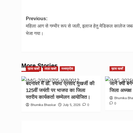
Post
Previous:
महिला आग से गम्भीर रूप से जली, इलाज हेतु मेडिकल कालेज जब
navigation
भेजा गया।
More Stories
ख़ास खबरें
ताज़ा खबरे
मध्यप्रदेश
ख़ास खबरें
बदनावर में डॉ. श्यामा प्रसाद मुखर्जी की
जाने क्यों बन
125वीं जयंती पर भाजपा का जिला
जिला अध्यक्ष
स्तरीय कार्यकर्ता सम्मेलन आयोजित।
Bhumika Bh
0
Bhumika Bhaskar
July 5, 2026
0