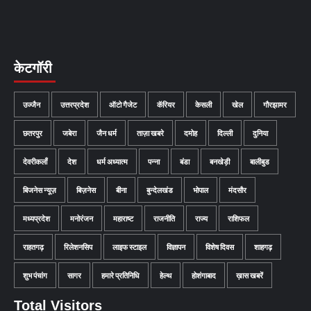
केटगॉरी
उज्जैन
उत्तरप्रदेश
ऑटो गैजेट
कॅरियर
केसली
खेल
गौरझामर
छतरपुर
जबेरा
जैन धर्म
ताज़ा खबरे
दमोह
दिल्ली
दुनिया
देवरीकलाँ
देश
धर्म अध्यात्म
पन्ना
बंडा
बनखेड़ी
बालीबुड
बिजनेस न्यूज़
बिज़नेस
बीना
बुन्देलखंड
भोपाल
मंदसौर
मध्यप्रदेश
मनोरंजन
महाराष्ट
राजनीति
राज्य
राशिफल
राहतगढ़
रिलेशनसिप
लाइफ स्टाइल
विज्ञापन
विशेष दिवस
शाहगढ़
शुभ पंचांग
सागर
हमारे प्रतिनिधि
हेल्थ
होशंगाबाद
ख़ास खबरें
Total Visitors