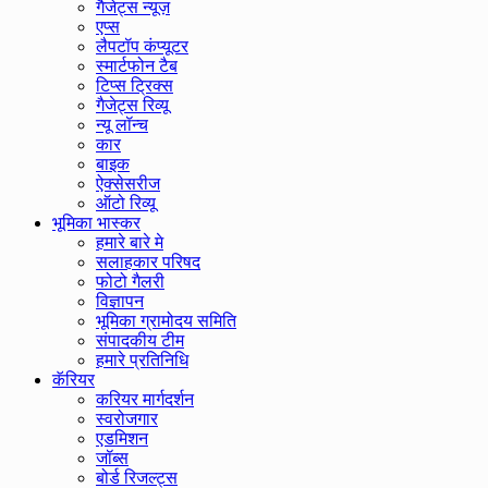
गैजेट्स न्यूज़
एप्स
लैपटॉप कंप्यूटर
स्मार्टफोन टैब
टिप्स ट्रिक्स
गैजेट्स रिव्यू
न्यू लॉन्च
कार
बाइक
ऐक्सेसरीज
ऑटो रिव्यू
भूमिका भास्कर
हमारे बारे मे
सलाहकार परिषद
फोटो गैलरी
विज्ञापन
भूमिका ग्रामोदय समिति
संपादकीय टीम
हमारे प्रतिनिधि
कॅरियर
करियर मार्गदर्शन
स्वरोजगार
एडमिशन
जॉब्स
बोर्ड रिजल्ट्स