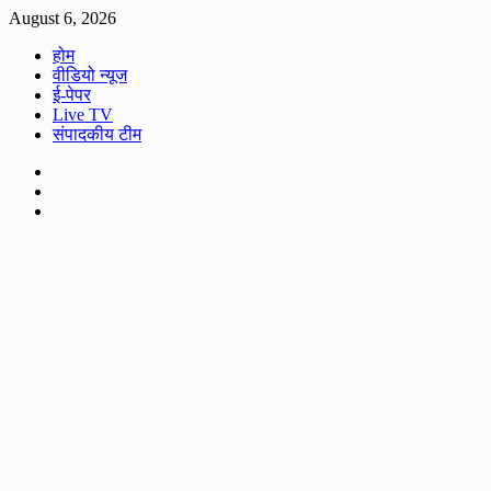
Skip
August 6, 2026
to
होम
content
वीडियो न्यूज
ई-पेपर
Live TV
संपादकीय टीम
Facebook
Twitter
Youtube