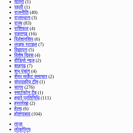
यात्रा
(1)
रहली
(1)
राजनीति
(49)
राजस्थान
(3)
राज्य
(83)
राशिफल
(4)
राहतगढ़
(16)
रिलेशनसिप
(6)
लाइफ स्टाइल
(7)
विज्ञापन
(5)
विशेष दिवस
(4)
वीडियो न्यूज
(2)
शाहगढ़
(7)
शुभ पंचांग
(4)
शेयर मार्केट समाचार
(2)
संपादकीय टीम
(1)
सागर
(276)
स्मार्टफोन टैब
(1)
हमारे प्रतिनिधि
(111)
हस्तरेखा
(2)
हेल्थ
(6)
होशंगाबाद
(104)
ताजा
लोकप्रिय