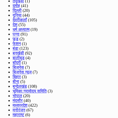
तेंदूखेड़ा
(1)
दमोह
(41)
दिल्ली
(20)
दुनिया
(44)
देवरीकलाँ
(105)
देश
(55)
धर्म अध्यात्म
(19)
पन्ना
(91)
फूड
(2)
फेशन
(1)
बंडा
(123)
बनखेड़ी
(92)
बालीबुड
(4)
बाॅदरी
(1)
बिज़नेस
(7)
बिजनेस न्यूज़
(7)
बिहार
(3)
बीना
(5)
बुन्देलखंड
(108)
भूमिका ग्रामोदय समिति
(3)
भोपाल
(20)
मंदसौर
(40)
मध्यप्रदेश
(422)
मनोरंजन
(67)
महाराष्ट
(6)