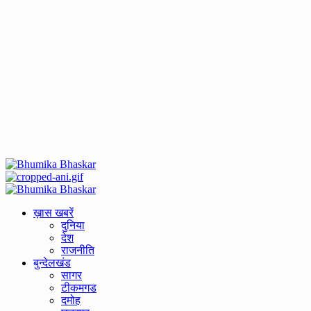
Primary
Menu
ख़ास खबरें
दुनिया
देश
राजनीति
बुन्देलखंड
सागर
टीकमगड
दमोह