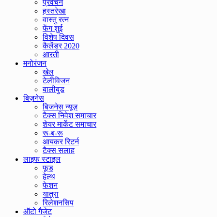
प्रवचन
हस्तरेखा
वास्तु रत्न
फेंग शुई
विशेष दिवस
कैलेंडर 2020
आरती
मनोरंजन
खेल
टेलीविजन
बालीबुड
बिज़नेस
बिजनेस न्यूज़
टैक्स निवेश समाचार
शेयर मार्केट समाचार
रू-ब-रू
आयकर रिटर्न
टैक्स सलाह
लाइफ स्टाइल
फूड
हेल्थ
फेशन
यात्रा
रिलेशनसिप
ऑटो गैजेट