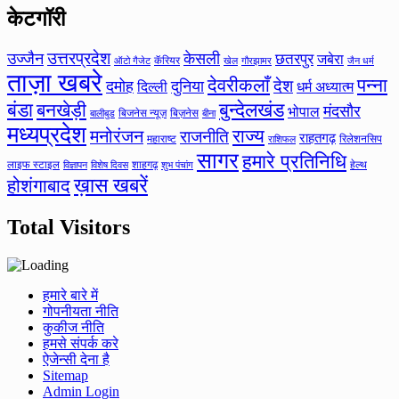
केटगॉरी
उत्तरप्रदेश
उज्जैन
केसली
छतरपुर
जबेरा
कॅरियर
ऑटो गैजेट
खेल
गौरझामर
जैन धर्म
ताज़ा खबरे
देवरीकलाँ
पन्ना
देश
दमोह
दुनिया
दिल्ली
धर्म अध्यात्म
बंडा
बनखेड़ी
बुन्देलखंड
मंदसौर
भोपाल
बिजनेस न्यूज़
बिज़नेस
बीना
बालीबुड
मध्यप्रदेश
मनोरंजन
राज्य
राजनीति
राहतगढ़
महाराष्ट
रिलेशनसिप
राशिफल
सागर
हमारे प्रतिनिधि
लाइफ स्टाइल
शाहगढ़
हेल्थ
विज्ञापन
विशेष दिवस
शुभ पंचांग
ख़ास खबरें
होशंगाबाद
Total Visitors
हमारे बारे में
गोपनीयता नीति
कुकीज नीति
हमसे संपर्क करे
ऐजेन्सी देना है
Sitemap
Admin Login