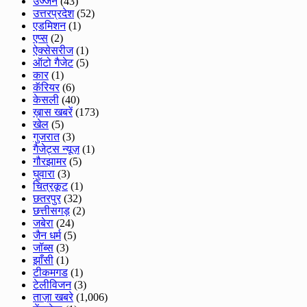
उज्जैन
(43)
उत्तरप्रदेश
(52)
एडमिशन
(1)
एप्स
(2)
ऐक्सेसरीज
(1)
ऑटो गैजेट
(5)
कार
(1)
कॅरियर
(6)
केसली
(40)
ख़ास खबरें
(173)
खेल
(5)
गुजरात
(3)
गैजेट्स न्यूज़
(1)
गौरझामर
(5)
घुवारा
(3)
चित्रकूट
(1)
छतरपुर
(32)
छत्तीसगड़
(2)
जबेरा
(24)
जैन धर्म
(5)
जॉब्स
(3)
झाँसी
(1)
टीकमगड
(1)
टेलीविजन
(3)
ताज़ा खबरे
(1,006)