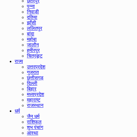
छतरपुर
पन्ना
निवाड़ी
दतिया
झाँसी
ललितपुर
बांदा
महोबा
जालौन
हमीरपुर
चित्रकूट
राज्य
उत्तरप्रदेश
गुजरात
छत्तीसगड़
दिल्ली
बिहार
मध्यप्रदेश
महाराष्ट
राजस्थान
धर्म
जैन धर्म
राशिफल
शुभ पंचांग
आस्था