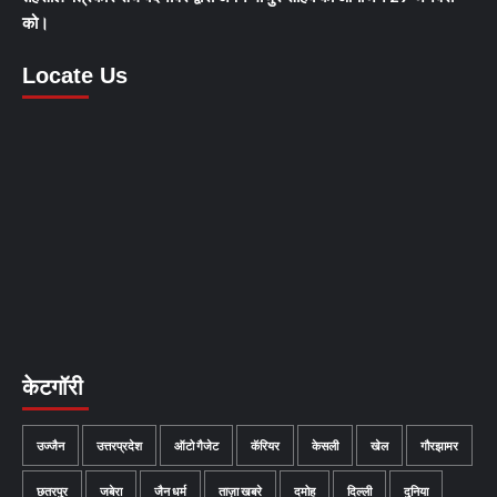
को।
Locate Us
केटगॉरी
उज्जैन
उत्तरप्रदेश
ऑटो गैजेट
कॅरियर
केसली
खेल
गौरझामर
छतरपुर
जबेरा
जैन धर्म
ताज़ा खबरे
दमोह
दिल्ली
दुनिया