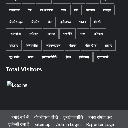
देवरीकलाँ
देश
धर्म अध्यात्म
पन्ना
बंडा
बनखेड़ी
बालीबुड
बिजनेस न्यूज़
बिज़नेस
बीना
बुन्देलखंड
भोपाल
मंदसौर
मध्यप्रदेश
मनोरंजन
महाराष्ट
राजनीति
राज्य
राशिफल
राहतगढ़
रिलेशनसिप
लाइफ स्टाइल
विज्ञापन
विशेष दिवस
शाहगढ़
शुभ पंचांग
सागर
हमारे प्रतिनिधि
हेल्थ
होशंगाबाद
ख़ास खबरें
Total Visitors
हमारे बारे में
गोपनीयता नीति
कुकीज नीति
हमसे संपर्क करे
ऐजेन्सी देना है
Sitemap
Admin Login
Reporter Login