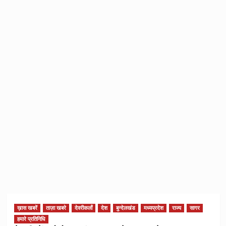
ख़ास खबरें
ताज़ा खबरे
देवरीकलाँ
देश
बुन्देलखंड
मध्यप्रदेश
राज्य
सागर
हमारे प्रतिनिधि