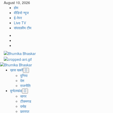
Skip
August 10, 2026
to
होम
content
वीडियो न्यूज
ई-पेपर
Live TV
संपादकीय टीम
Facebook
Twitter
Youtube
Primary
Menu
ख़ास खबरें
दुनिया
देश
राजनीति
बुन्देलखंड
सागर
टीकमगड
दमोह
छतरपुर