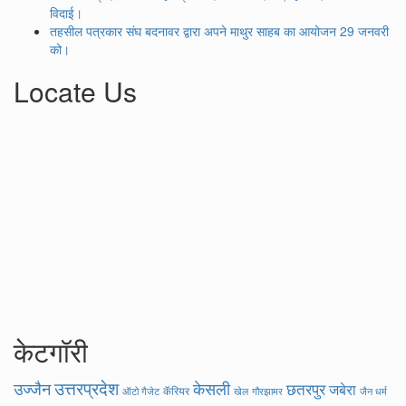
विदाई।
तहसील पत्रकार संघ बदनावर द्वारा अपने माथुर साहब का आयोजन 29 जनवरी
को।
Locate Us
केटगॉरी
उत्तरप्रदेश
उज्जैन
केसली
छतरपुर
जबेरा
कॅरियर
ऑटो गैजेट
खेल
गौरझामर
जैन धर्म