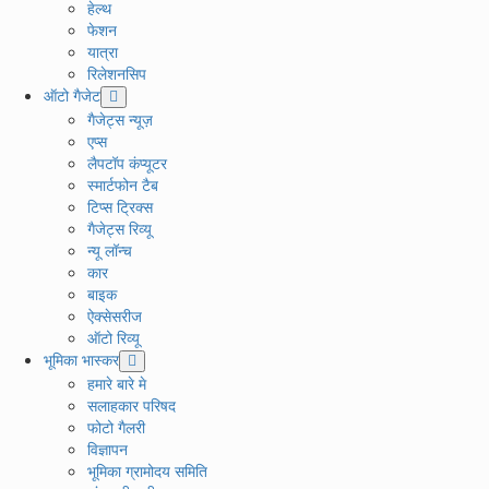
हेल्थ
फेशन
यात्रा
रिलेशनसिप
ऑटो गैजेट
गैजेट्स न्यूज़
एप्स
लैपटॉप कंप्यूटर
स्मार्टफोन टैब
टिप्स ट्रिक्स
गैजेट्स रिव्यू
न्यू लॉन्च
कार
बाइक
ऐक्सेसरीज
ऑटो रिव्यू
भूमिका भास्कर
हमारे बारे मे
सलाहकार परिषद
फोटो गैलरी
विज्ञापन
भूमिका ग्रामोदय समिति