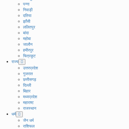
पन्ना
निवाड़ी
दतिया
झाँसी
ललितपुर
बांदा
महोबा
जालौन
हमीरपुर
चित्रकूट
राज्य
उत्तरप्रदेश
गुजरात
छत्तीसगड़
दिल्ली
बिहार
मध्यप्रदेश
महाराष्ट
राजस्थान
धर्म
जैन धर्म
राशिफल