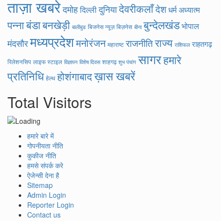
ताज़ा खबरे
देवरीकलाँ
देश
दमोह
दुनिया
दिल्ली
धर्म अध्यात्म
बंडा
बुन्देलखंड
पन्ना
बनखेड़ी
भोपाल
बिजनेस न्यूज़
बिज़नेस
बीना
बालीबुड
मध्यप्रदेश
राज्य
मनोरंजन
राजनीति
मंदसौर
राहतगढ़
महाराष्ट
राशिफल
सागर
हमारे
रिलेशनसिप
लाइफ स्टाइल
शाहगढ़
विज्ञापन
विशेष दिवस
शुभ पंचांग
ख़ास खबरें
प्रतिनिधि
होशंगाबाद
हेल्थ
Total Visitors
हमारे बारे में
गोपनीयता नीति
कुकीज नीति
हमसे संपर्क करे
ऐजेन्सी देना है
Sitemap
Admin Login
Reporter Login
Contact us