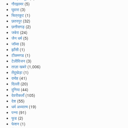
गौरझामर
(5)
घुवारा
(3)
चित्रकूट
(1)
छतरपुर
(32)
छत्तीसगड़
(2)
जबेरा
(24)
जैन धर्म
(5)
जॉब्स
(3)
झाँसी
(1)
टीकमगड
(1)
टेलीविजन
(3)
ताज़ा खबरे
(1,006)
तेंदूखेड़ा
(1)
दमोह
(41)
दिल्ली
(20)
दुनिया
(44)
देवरीकलाँ
(105)
देश
(55)
धर्म अध्यात्म
(19)
पन्ना
(91)
फूड
(2)
फेशन
(1)