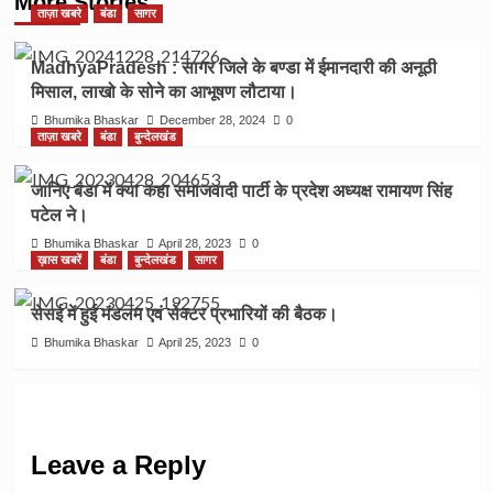
More Stories
ताज़ा खबरे
बंडा
सागर
MadhyaPradesh : सागर जिले के बण्डा में ईमानदारी की अनूठी
मिसाल, लाखो के सोने का आभूषण लौटाया।
Bhumika Bhaskar
December 28, 2024
0
ताज़ा खबरे
बंडा
बुन्देलखंड
जानिए बंडा में क्या कहा समाजवादी पार्टी के प्रदेश अध्यक्ष रामायण सिंह
पटेल ने।
Bhumika Bhaskar
April 28, 2023
0
ख़ास खबरें
बंडा
बुन्देलखंड
सागर
सेसई में हुई मंडलम एवं सेक्टर प्रभारियों की बैठक।
Bhumika Bhaskar
April 25, 2023
0
Leave a Reply