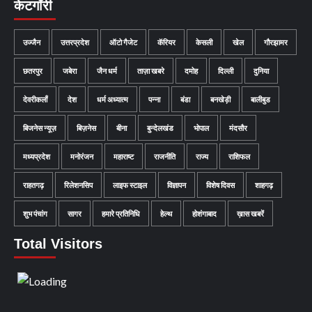
केटगॉरी
उज्जैन
उत्तरप्रदेश
ऑटो गैजेट
कॅरियर
केसली
खेल
गौरझामर
छतरपुर
जबेरा
जैन धर्म
ताज़ा खबरे
दमोह
दिल्ली
दुनिया
देवरीकलाँ
देश
धर्म अध्यात्म
पन्ना
बंडा
बनखेड़ी
बालीबुड
बिजनेस न्यूज़
बिज़नेस
बीना
बुन्देलखंड
भोपाल
मंदसौर
मध्यप्रदेश
मनोरंजन
महाराष्ट
राजनीति
राज्य
राशिफल
राहतगढ़
रिलेशनसिप
लाइफ स्टाइल
विज्ञापन
विशेष दिवस
शाहगढ़
शुभ पंचांग
सागर
हमारे प्रतिनिधि
हेल्थ
होशंगाबाद
ख़ास खबरें
Total Visitors