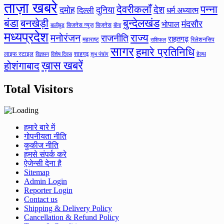
ताज़ा खबरे
देवरीकलाँ
पन्ना
देश
दमोह
दुनिया
दिल्ली
धर्म अध्यात्म
बंडा
बनखेड़ी
बुन्देलखंड
मंदसौर
भोपाल
बिजनेस न्यूज़
बिज़नेस
बीना
बालीबुड
मध्यप्रदेश
मनोरंजन
राज्य
राजनीति
राहतगढ़
महाराष्ट
रिलेशनसिप
राशिफल
सागर
हमारे प्रतिनिधि
लाइफ स्टाइल
शाहगढ़
हेल्थ
विज्ञापन
विशेष दिवस
शुभ पंचांग
ख़ास खबरें
होशंगाबाद
Total Visitors
हमारे बारे में
गोपनीयता नीति
कुकीज नीति
हमसे संपर्क करे
ऐजेन्सी देना है
Sitemap
Admin Login
Reporter Login
Contact us
Shipping & Delivery Policy
Cancellation & Refund Policy