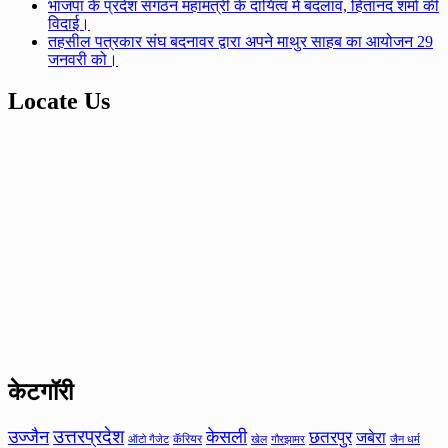
भाजपा के प्रदेश संगठन महामंत्री के दायित्व में बदलाव, हितानंद शर्मा की
विदाई।
तहसील पत्रकार संघ बदनावर द्वारा अपने माथुर साहब का आयोजन 29
जनवरी को।
Locate Us
केटगॉरी
उत्तरप्रदेश
उज्जैन
केसली
छतरपुर
जबेरा
कॅरियर
ऑटो गैजेट
खेल
गौरझामर
जैन धर्म