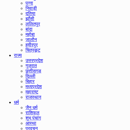
पन्ना
निवाड़ी
दतिया
झाँसी
ललितपुर
बांदा
महोबा
जालौन
हमीरपुर
चित्रकूट
राज्य
उत्तरप्रदेश
गुजरात
छत्तीसगड़
दिल्ली
बिहार
मध्यप्रदेश
महाराष्ट
राजस्थान
धर्म
जैन धर्म
राशिफल
शुभ पंचांग
आस्था
प्रवचन