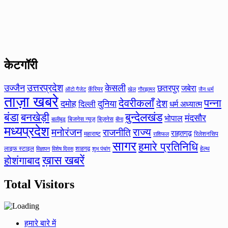
केटगॉरी
उत्तरप्रदेश
उज्जैन
केसली
छतरपुर
जबेरा
कॅरियर
ऑटो गैजेट
खेल
गौरझामर
जैन धर्म
ताज़ा खबरे
देवरीकलाँ
पन्ना
देश
दमोह
दुनिया
दिल्ली
धर्म अध्यात्म
बंडा
बनखेड़ी
बुन्देलखंड
मंदसौर
भोपाल
बिजनेस न्यूज़
बिज़नेस
बीना
बालीबुड
मध्यप्रदेश
मनोरंजन
राज्य
राजनीति
राहतगढ़
महाराष्ट
रिलेशनसिप
राशिफल
सागर
हमारे प्रतिनिधि
लाइफ स्टाइल
शाहगढ़
हेल्थ
विज्ञापन
विशेष दिवस
शुभ पंचांग
ख़ास खबरें
होशंगाबाद
Total Visitors
हमारे बारे में