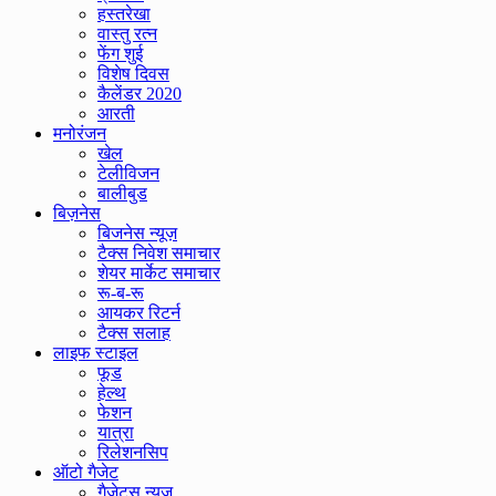
हस्तरेखा
वास्तु रत्न
फेंग शुई
विशेष दिवस
कैलेंडर 2020
आरती
मनोरंजन
खेल
टेलीविजन
बालीबुड
बिज़नेस
बिजनेस न्यूज़
टैक्स निवेश समाचार
शेयर मार्केट समाचार
रू-ब-रू
आयकर रिटर्न
टैक्स सलाह
लाइफ स्टाइल
फूड
हेल्थ
फेशन
यात्रा
रिलेशनसिप
ऑटो गैजेट
गैजेट्स न्यूज़