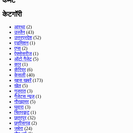
कमेंट
केटगॉरी
आस्था
(2)
उज्जैन
(43)
उत्तरप्रदेश
(52)
एडमिशन
(1)
एप्स
(2)
ऐक्सेसरीज
(1)
ऑटो गैजेट
(5)
कार
(1)
कॅरियर
(6)
केसली
(40)
ख़ास खबरें
(173)
खेल
(5)
गुजरात
(3)
गैजेट्स न्यूज़
(1)
गौरझामर
(5)
घुवारा
(3)
चित्रकूट
(1)
छतरपुर
(32)
छत्तीसगड़
(2)
जबेरा
(24)