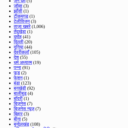
जैन धर्म
(5)
जॉब्स
(3)
झाँसी
(1)
टीकमगड
(1)
टेलीविजन
(3)
ताज़ा खबरे
(1,006)
तेंदूखेड़ा
(1)
दमोह
(41)
दिल्ली
(20)
दुनिया
(44)
देवरीकलाँ
(105)
देश
(55)
धर्म अध्यात्म
(19)
पन्ना
(91)
फूड
(2)
फेशन
(1)
बंडा
(123)
बनखेड़ी
(92)
बालीबुड
(4)
बाॅदरी
(1)
बिज़नेस
(7)
बिजनेस न्यूज़
(7)
बिहार
(3)
बीना
(5)
बुन्देलखंड
(108)