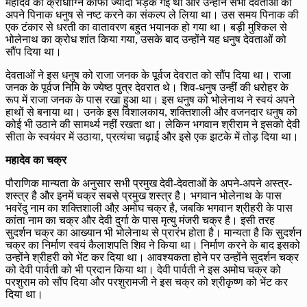
महादेव की क्रोधाग्नि काफी ज्यादा भड़क गई थी और उन्होंने सभी देवताओं को
अपने पिनाक धनुष से नष्ट करने का संकल्प ले लिया था। उस समय पिनाक की
एक टंकार से धरती का वातावरण बहुत भयानक हो गया था। बड़ी मुश्किल से
भोलेनाथ का क्रोध शांत किया गया, उसके बाद उन्होंने यह धनुष देवताओं को
सौंप दिया था।
देवताओं ने इस धनुष को राजा जनक के पूर्वज देवरात को सौंप दिया था। राजा
जनक के पूर्वज निमि के ज्येष्ठ पुत्र देवरात थे। शिव-धनुष उन्हीं की धरोहर के
रूप में राजा जनक के पास रखा हुआ था। इस धनुष को भोलेनाथ ने स्वयं अपने
हाथों से बनाया था। उनके इस विशालकाय, शक्तिशाली और वजनदार धनुष को
कोई भी उठाने की सामर्थ्य नहीं रखता था। लेकिन भगवान श्रीराम ने इसको देवी
सीता के स्वयंवर में उठाया, प्रत्यंचा चढ़ाई और इसे एक झटके में तोड़ दिया था।
महादेव का चक्र
पौराणिक मान्यता के अनुसार सभी प्रमुख देवी-देवताओं के अपने-अपने अस्त्र-
शस्त्र है और इनमें चक्र सबसे प्रमुख शस्त्र है। भगवान भोलेनाथ के पास
भवरेंदु नाम का शक्तिशाली औऱ अमोघ चक्र है, जबकि भगवान श्रीहरी के पास
कांता नाम का चक्र और देवी दुर्गा के पास मृत्यु मंजरी चक्र है। इसी तरह
सुदर्शन चक्र का आख्यान भी भोलेनाथ से प्रारंभ होता है। मान्यता है कि सुदर्शन
चक्र का निर्माण स्वयं कैलाशपति शिव ने किया था। निर्माण करने के बाद इसको
उन्होंने श्रीहरी को भेंट कर दिया था। आवश्यकता होने पर उन्होंने सुदर्शन चक्र
को देवी पार्वती को भी प्रदान किया था। देवी पार्वती ने इस अमोघ चक्र को
परशुराम को सौंप दिया और परशुरामजी ने इस चक्र को श्रीकृष्ण को भेंट कर
दिया था।