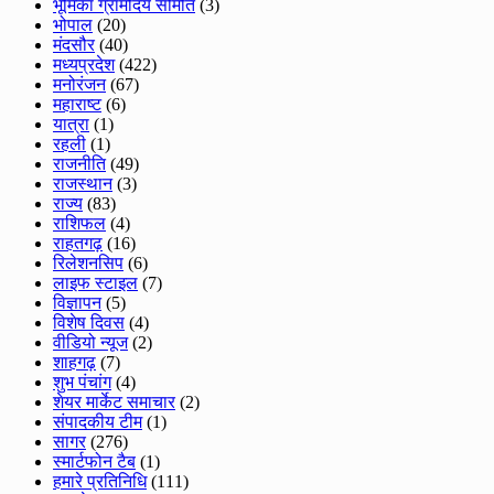
भूमिका ग्रामोदय समिति
(3)
भोपाल
(20)
मंदसौर
(40)
मध्यप्रदेश
(422)
मनोरंजन
(67)
महाराष्ट
(6)
यात्रा
(1)
रहली
(1)
राजनीति
(49)
राजस्थान
(3)
राज्य
(83)
राशिफल
(4)
राहतगढ़
(16)
रिलेशनसिप
(6)
लाइफ स्टाइल
(7)
विज्ञापन
(5)
विशेष दिवस
(4)
वीडियो न्यूज
(2)
शाहगढ़
(7)
शुभ पंचांग
(4)
शेयर मार्केट समाचार
(2)
संपादकीय टीम
(1)
सागर
(276)
स्मार्टफोन टैब
(1)
हमारे प्रतिनिधि
(111)