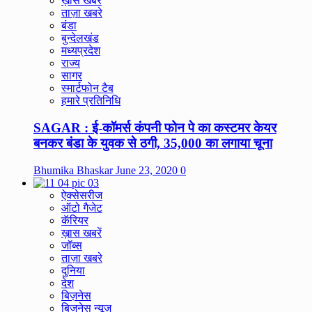
ख़ास खबरें
ताज़ा खबरे
बंडा
बुन्देलखंड
मध्यप्रदेश
राज्य
सागर
स्मार्टफोन टैब
हमारे प्रतिनिधि
SAGAR : ई-कॉमर्स कंपनी फोन पे का कस्टमर केयर
बनकर बंडा के युवक से ठगी, 35,000 का लगाया चूना
Bhumika Bhaskar
June 23, 2020
0
ऐक्सेसरीज
ऑटो गैजेट
कॅरियर
ख़ास खबरें
जॉब्स
ताज़ा खबरे
दुनिया
देश
बिज़नेस
बिजनेस न्यूज़