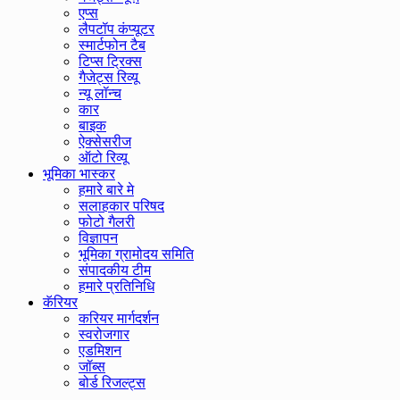
एप्स
लैपटॉप कंप्यूटर
स्मार्टफोन टैब
टिप्स ट्रिक्स
गैजेट्स रिव्यू
न्यू लॉन्च
कार
बाइक
ऐक्सेसरीज
ऑटो रिव्यू
भूमिका भास्कर
हमारे बारे मे
सलाहकार परिषद
फोटो गैलरी
विज्ञापन
भूमिका ग्रामोदय समिति
संपादकीय टीम
हमारे प्रतिनिधि
कॅरियर
करियर मार्गदर्शन
स्वरोजगार
एडमिशन
जॉब्स
बोर्ड रिजल्ट्स