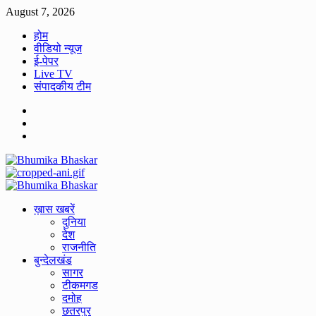
Skip
August 7, 2026
to
होम
content
वीडियो न्यूज
ई-पेपर
Live TV
संपादकीय टीम
Facebook
Twitter
Youtube
Primary
Menu
ख़ास खबरें
दुनिया
देश
राजनीति
बुन्देलखंड
सागर
टीकमगड
दमोह
छतरपुर