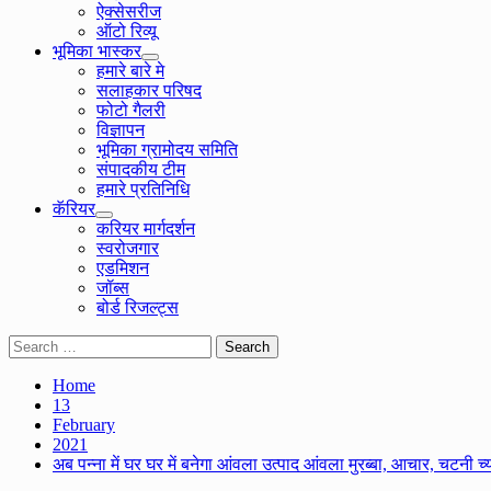
ऐक्सेसरीज
ऑटो रिव्यू
भूमिका भास्कर
हमारे बारे मे
सलाहकार परिषद
फोटो गैलरी
विज्ञापन
भूमिका ग्रामोदय समिति
संपादकीय टीम
हमारे प्रतिनिधि
कॅरियर
करियर मार्गदर्शन
स्वरोजगार
एडमिशन
जॉब्स
बोर्ड रिजल्ट्स
Search
for:
Home
13
February
2021
अब पन्ना में घर घर में बनेगा आंवला उत्पाद आंवला मुरब्बा, आचार, चटनी च