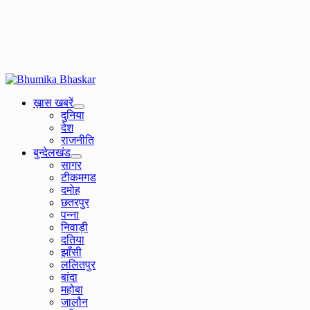
Primary
Menu
ख़ास खबरें
दुनिया
देश
राजनीति
बुन्देलखंड
सागर
टीकमगड
दमोह
छतरपुर
पन्ना
निवाड़ी
दतिया
झाँसी
ललितपुर
बांदा
महोबा
जालौन