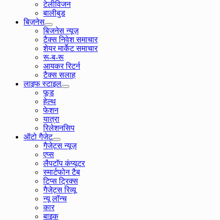
टेलीविजन
बालीबुड
बिज़नेस
बिजनेस न्यूज़
टैक्स निवेश समाचार
शेयर मार्केट समाचार
रू-ब-रू
आयकर रिटर्न
टैक्स सलाह
लाइफ स्टाइल
फूड
हेल्थ
फेशन
यात्रा
रिलेशनसिप
ऑटो गैजेट
गैजेट्स न्यूज़
एप्स
लैपटॉप कंप्यूटर
स्मार्टफोन टैब
टिप्स ट्रिक्स
गैजेट्स रिव्यू
न्यू लॉन्च
कार
बाइक