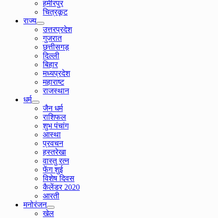
हमीरपुर
चित्रकूट
राज्य
उत्तरप्रदेश
गुजरात
छत्तीसगड़
दिल्ली
बिहार
मध्यप्रदेश
महाराष्ट
राजस्थान
धर्म
जैन धर्म
राशिफल
शुभ पंचांग
आस्था
प्रवचन
हस्तरेखा
वास्तु रत्न
फेंग शुई
विशेष दिवस
कैलेंडर 2020
आरती
मनोरंजन
खेल